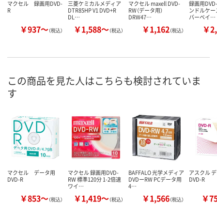
マクセル 録画用DVD-
三菱ケミカルメディア
マクセル maxell DVD-
録画用DVD-
R
DTR85HP V1 DVD+R
RW（データ用）
ンドルケー
DL…
DRW47…
バーベイ…
￥937～
￥1,588～
￥1,162
￥2,
（税込）
（税込）
（税込）
この商品を見た人はこちらも検討されていま
す
マクセル データ用
マクセル 録画用DVD-
BAFFALO 光学メディア
アスクル 
DVD-R
RW 標準120分 1-2倍速
DVDーRW PCデータ用
DVD-R
ワイ…
4…
￥853～
￥1,419～
￥1,566
￥7
（税込）
（税込）
（税込）