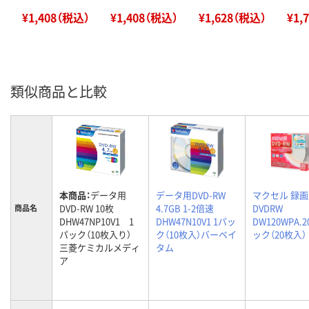
¥1,408（税込）
¥1,408（税込）
¥1,628（税込）
¥1,
類似商品と比較
本商品：
データ用
データ用DVD-RW
マクセル 録
DVD-RW 10枚
4.7GB 1-2倍速
DVDRW
商品名
DHW47NP10V1 1
DHW47N10V1 1パッ
DW120WPA.2
パック（10枚入り）
ク（10枚入）バーベイ
ック（20枚入）
三菱ケミカルメディ
タム
ア