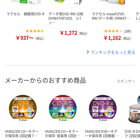
マクセル 録画用DVD-R
データ用DVD-RW 10枚
マクセル maxell DVD-
デ
DHW47NP10V1 1パ
RW（データ用） DRW47…
1
ッ…
￥1,272
(
3件
)
（税込）
￥937～
￥1,162
（税込）
（税込）
ランキングをもっと見る
メーカーからのおすすめ商品
スポンサー
YAMAZEN CDーR デー
YAMAZEN CDーR デー
YAMAZEN DVDーR デ
DVD-R 
タ保存用 1回記録 7…
タ保存・音楽用 1回記…
ータ保存用 1回録画 …
ク 1回記録