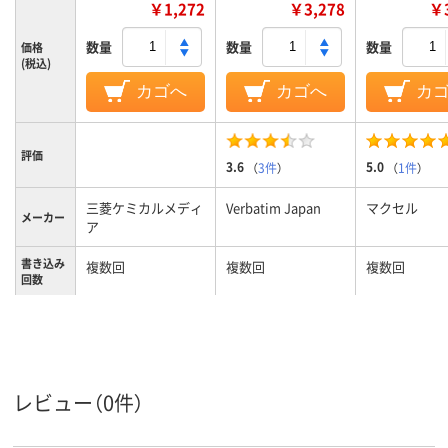
￥1,272
￥3,278
￥3
数量
数量
数量
価格
(税込)
カゴへ
カゴへ
カ
評価
3.6
5.0
（
3件
）
（
1件
）
三菱ケミカルメディ
Verbatim Japan
マクセル
メーカー
ア
書き込み
複数回
複数回
複数回
回数
4.7GB
4.7GB
4.7GB
記憶容量
レビュー（0件）