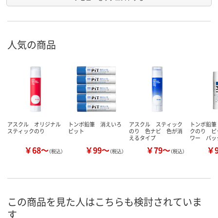
人気の商品
アスクル オリジナル
トンボ鉛筆 消えいろ
アスクル スティック
トンボ鉛筆
スティックのり
ピット
のり 色ナビ 色が消
クのり ピ
えるタイプ
ワー パッ
￥68～
￥99～
￥79～
￥
（税込）
（税込）
（税込）
この商品を見た人はこちらも検討されていま
す