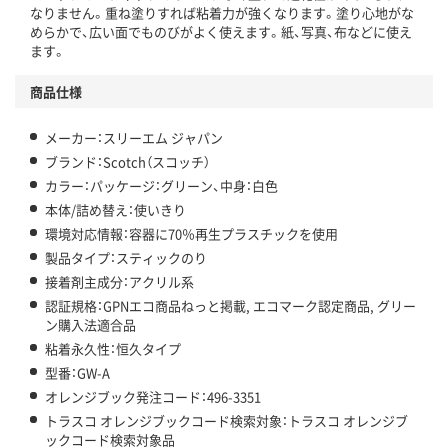
なりません。重ね塗りすれば粘着力が強くなります。塗り心地がな
めらかで、広い面でものびがよく使えます。紙、写真、布などに使え
ます。
商品仕様
メーカー：スリーエム ジャパン
ブランド：Scotch（スコッチ）
カラー：パッケージ：グリーン、中身：白色
本体/詰め替え：使いきり
環境対応情報：容器に70％再生プラスチックを使用
製品タイプ：スティックのり
接着剤主成分：アクリル系
認証規格：GPNエコ商品ねっと掲載, エコマーク認定商品, グリー
ン購入法適合品
粘着永久性：恒久タイプ
型番：GW-A
オレンジブック発注コード：496-3351
トラスコ オレンジブックコード検索対象：トラスコ オレンジブ
ックコード検索対象品