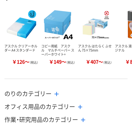
アスクル クリアーホル
コピー用紙 アスク
アスクル はたらく ふせ
アスクル 液
ダー A4 スタンダード
ル マルチペーパー ス
ん 75×75mm
ジナル
ーパーホワイト+
￥126～
￥149～
￥407～
￥
（税込）
（税込）
（税込）
のりのカテゴリー
オフィス用品のカテゴリー
作業・研究用品のカテゴリー