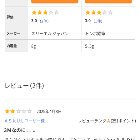
評価
3.0
3.0
（
2件
）
（
1件
）
スリーエム ジャパン
トンボ鉛筆
メーカー
8g
5、5g
内容量
通常
通常
粘着力
スティック
スティック
形状
カラーグル
グリーン系、ホワイト系
レビュー（2件）
ープ
2025年4月8日
ＡＳＫＵＬユーザー様
レビューランク
A
(251ポイント)
3Ｍなのに。。。
でんぷんノリのような感じです。まとまって、べたっとつき、貼り付