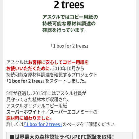
「1 box for 2 trees」
アスクルは
お客様に安心してコピー用紙を
お使いいただくために
、2010年10月から
持続可能な原材料調達を確認するプロジェクト
「1 box for 2 trees」
をスタートしました。
5年が経過し、2015年にはアスクル社員が
見守ってきた植林木が収穫され、
アスクルオリジナルコピー用紙
スーパーホワイト＋／スーパーエコノミー＋
の
原材料に加わりました。
詳しくは
「1 box for 2 trees」
のページをご確認ください。
■世界最大の森林認証ラベルPEFC認証を取得！