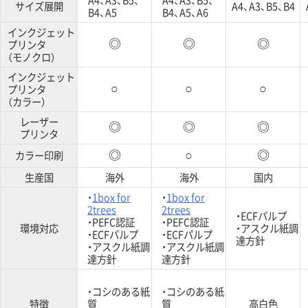
サイズ展開
A4、A3、B5、B4
B4、A5
B4、A5、A6
インクジェット
プリンタ
◎
◎
◎
（モノクロ）
インクジェット
プリンタ
○
○
○
（カラー）
レーザー
◎
◎
◎
プリンタ
カラー印刷
◎
○
◎
生産国
海外
海外
国内
・
1box for
・
1box for
2trees
2trees
・ECFパルプ
・PEFC認証
・PEFC認証
環境対応
・アスクル紙調
・ECFパルプ
・ECFパルプ
達方針
・アスクル紙調
・アスクル紙調
達方針
達方針
・コシのある紙
・コシのある紙
特徴
質
質
高白色