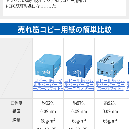
アスクルの海外製オリジナルはコピー用紙は
PEFC認証製品になりました。
売れ筋コピー用紙の簡単比較
コピー用紙 マ
コピー用紙 マル
コピー用紙 マル
ルチペーパー ス
チペーパー スー
チペーパー スー
ーパーホワイト+
パーエコノミー+
パーホワイトJ
白色度
約92%
約87%
約92%
紙厚
0.09mm
0.09mm
0.09mm
2
2
2
坪量
68g/m
68g/m
66g/m
A4、A3、B5、
A4、A3、B5、