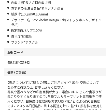
両面印刷：モノクロ両面印刷
おすすめ＆注目商品：オリジナル商品
紙厚：約106μm(0.106mm)
デザイナー名：Stockholm Design Lab(ストックホルムデザイン
ラボ)
ECF漂白パルプ：100%
白色度：約98%
ブランド：アスクル
JANコード
4535164035842
備考（ご注意）
【返品について】ご購入の際は、ご利用ガイド「返品・交換について」
を必ずご確認の上、お申し込みください。
写真や墨ベタなどの印刷面積が大きい場合には、にじみや裏写りが
起こりやすくなりますので、各種フルカラープリント専用紙をご使
用ください。白色度は拡散照明方式（JIS P 8148）によるISO白色度
です。アスクル「紙製品に関する調達方針」に基づく原材料を使用し