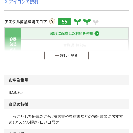
アイコンの説明
55
アスクル商品環境スコア
環境に配慮した材料を使用
容器
包装
省資源・無包装
詳しく見る
分別・リサイクルしやすい設計
環境に配慮した材料を使用
商品
お申込番号
本体
省資源・省エネ・節水
8230268
分別・リサイクルしやすい設計
商品の特徴
独自の回収スキームがある
しっかりした紙厚だから、請求書や見積書などの提出書類におすす
仕組
め！アスクル限定・ロハコ限定
アスクルで資源循環している