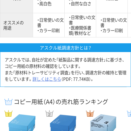
・高白色
・自然な白さ
・日常使いの文
・日常使いの文
・日常使いの文
オススメの
書
書
書
用途
・医療関係書
・カラー印刷
・カラー印刷
類/教材など
アスクル紙調達方針とは？
アスクルでは、自社が定めた「紙製品に関する調達方針」に基づき、
コピー用紙の原材料の確認をしています。
また「原材料トレーサビリティ調査」を行い、調達方針の維持と管理
をしています。
詳しくはこちら
（PDF: 77.74KB）。
コピー用紙（A4）の売れ筋ランキング