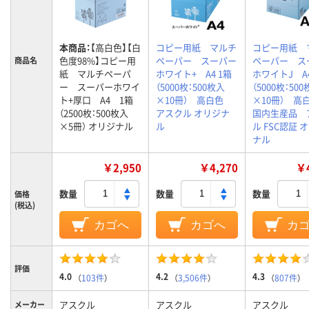
本商品：
【高白色】【白
コピー用紙 マルチ
コピー用紙 
色度98%】コピー用
ペーパー スーパー
ペーパー ス
商品名
紙 マルチペーパ
ホワイト+ A4 1箱
ホワイトJ A4
ー スーパーホワイ
（5000枚：500枚入
（5000枚：50
ト+厚口 A4 1箱
×10冊） 高白色
×10冊） 
（2500枚：500枚入
アスクル オリジナ
国内生産品 
×5冊） オリジナル
ル
ル FSC認証 
ナル
￥2,950
￥4,270
￥4
数量
数量
数量
価格
(税込)
カゴへ
カゴへ
カ
評価
4.0
4.2
4.3
（
103件
）
（
3,506件
）
（
807件
）
アスクル
アスクル
アスクル
メーカー