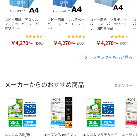
コピー用紙 アスクル
コピー用紙 マルチペー
コピー用紙 マルチペー
コ
マルチペーパー スーパー
パー スーパーエコノミ
パー スーパーホワイト
パ
ホワイト+
ー+
Ｊ 国内生産品
ー
￥4,270～
￥4,270～
￥4,270～
（税込）
（税込）
（税込）
ランキングをもっと見る
メーカーからのおすすめ商品
スポンサー
エレコム 名刺/標
エーワン（A-one）マル
エレコム マルチカード
エーワン（