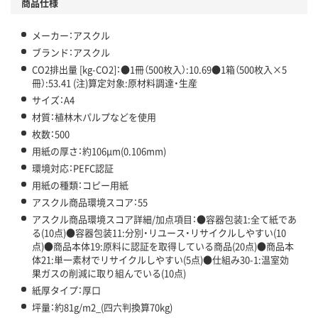
商品仕様
温室効果ガスなどの削減
この商品の環境配慮ポイントです。下記商品詳細「
メーカー：アスクル
アスクル商品環境スコア詳細／加点項目
」で確認できます。
ブランド：アスクル
CO2排出量 [kg-CO2]：●1冊（500枚入）:10.69●1箱（500枚入×5
冊）:53.41 (注)算定対象:原材料調達・生産
サイズ：A4
材質：植林木パルプなどを使用
枚数：500
用紙の厚さ：約106μm(0.106mm)
環境対応：PEFC認証
用紙の種類：コピー用紙
アスクル商品環境スコア：55
アスクル商品環境スコア詳細/加点項目：●容器包装1:全て紙であ
る(10点)●容器包装11:分別・リユース・リサイクルしやすい(10
点)●商品本体19:原料に認証を取得している商品(20点)●商品本
体21:単一素材でリサイクルしやすい(5点)●仕組み30-1:温室効
果ガスの削減に取り組んでいる(10点)
紙厚タイプ：厚口
坪量：約81g/m2_(四六判換算70kg)