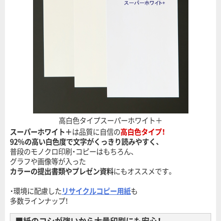
高白色タイプスーパーホワイト＋
スーパーホワイト＋
は品質に自信の
高白色タイプ！
92%の高い白色度で文字がくっきり読みやすく、
普段のモノクロ印刷・コピーはもちろん、
グラフや画像等が入った
カラーの提出書類やプレゼン資料
にもオススメです。
・環境に配慮した
リサイクルコピー用紙
も
多数ラインナップ！
■紙のコシが強いから大量印刷にも安心！