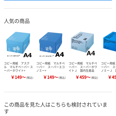
人気の商品
コピー用紙 アスク
コピー用紙 マルチペ
コピー用紙 マルチペ
コピー用紙
ル マルチペーパー ス
ーパー スーパーエコ
ーパー スーパーホワ
ーパー ス
ーパーホワイト+
ノミー+
イトＪ 国内生産品
ノミーＪ 
￥149～
￥149～
￥459～
￥4
（税込）
（税込）
（税込）
この商品を見た人はこちらも検討されていま
す