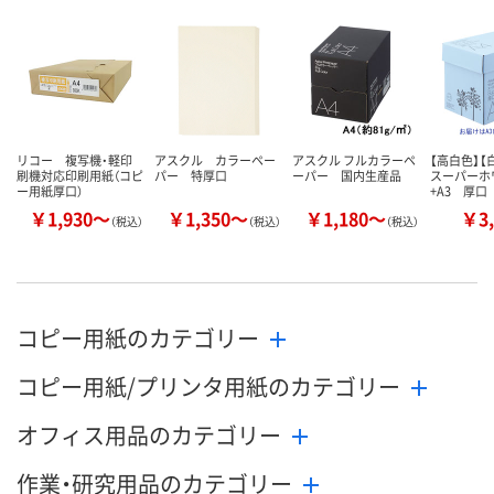
リコー 複写機・軽印
アスクル カラーペー
アスクル フルカラーペ
【高白色】【
刷機対応印刷用紙（コピ
パー 特厚口
ーパー 国内生産品
スーパーホ
ー用紙厚口）
+A3 厚口
￥1,930～
￥1,350～
￥1,180～
￥3,
（税込）
（税込）
（税込）
コピー用紙のカテゴリー
コピー用紙/プリンタ用紙のカテゴリー
オフィス用品のカテゴリー
作業・研究用品のカテゴリー