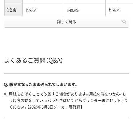
約98%
約92%
約92%
白色度
詳しく見る
約106μm(0.106mm)
約90μm(0.09mm)
約90μm(0.09
用紙の厚
さ
PEFC認証
PEFC認証
FSC認証
環境対応
コピー用紙
コピー用紙
コピー用紙
用紙の種
類
よくあるご質問（Q&A）
500、500枚
500、1冊（500枚入）、
500、500枚
枚数
500枚
Q.
紙が重なったまま送られてしまいます。
A4
A4 （210 × 297
A4 (210 × 29
サイズ
mm）、A4
A.
用紙をさばくことで改善する場合があります。用紙の端をつかみ、も
う片方の端を手でパラパラとさばいてからプリンター等にセットして
アスクル
ください。【2026年5月8日メーカー等確認】
商品環境
55
45
70
スコア