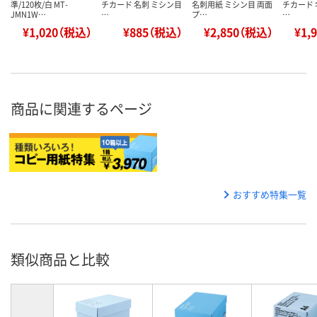
準/120枚/白 MT-
チカード 名刺 ミシン目
名刺用紙 ミシン目 両面
チカード 
JMN1W…
…
プ…
…
¥1,020（税込）
¥885（税込）
¥2,850（税込）
¥1,
商品に関連するページ
おすすめ特集一覧
類似商品と比較