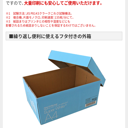
ですので、
大量印刷にも安心してご使用いただけます。
※1 試験方法：JIS P8143クラークこわさ試験機法。
※2 複合機、片面モノクロ、印刷速度：135枚/分にて。
※3 紙詰まりはプリンタとの相性や湿度などにも
影響されるため紙詰まりしないことを保証するわけではございません。
■繰り返し便利に使えるフタ付きの外箱