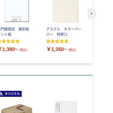
次のスライド
長門屋商店 美彩紙
アスクル カラーペー
セキレイ 
ケント紙
パー 特厚口
ント紙 こな
厚）
￥1,380~
￥1,350~
（税込）
（税込）
￥671~
オリジナル