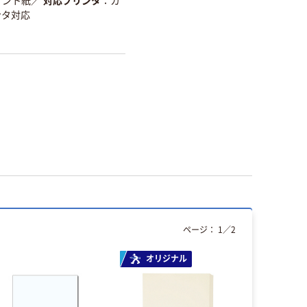
ケント紙
／
対応プリンタ
カ
ンタ対応
ページ：
1
／
2
オリジナル
人気商品