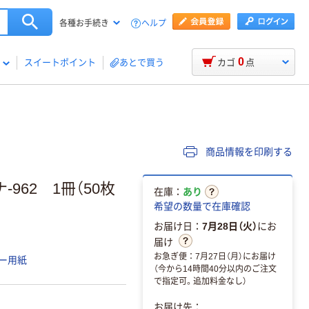
ヘルプ
各種お手続き
0
スイートポイント
あとで買う
カゴ
点
商品情報を印刷する
62 1冊（50枚
在庫：
あり
希望の数量で在庫確認
お届け日：
7月28日（火）
にお
届け
お急ぎ便：7月27日（月）にお届け
ー用紙
（今から14時間40分以内のご注文
で指定可。追加料金なし）
お届け先：