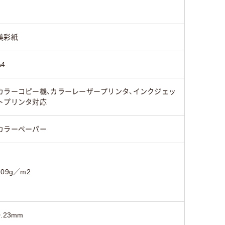
55
45
45
美彩紙
A4
カラーコピー機、カラーレーザープリンタ、インクジェッ
トプリンタ対応
カラーペーパー
209g／m2
0.23mm