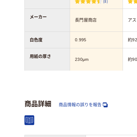
(8)
メーカー
長門屋商店
アス
白色度
0.995
約9
用紙の厚さ
230μm
約90
用紙の種類
カラーペーパー
コピ
商品詳細
枚数
50
500
商品情報の誤りを報告
サイズ
A4
A4 
アスクル商品環境