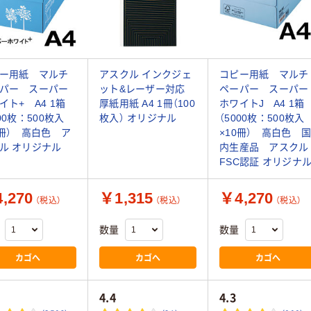
ー用紙 マルチ
アスクル インクジェ
コピー用紙 マルチ
パー スーパー
ット&レーザー対応
ペーパー スーパー
イト+ A4 1箱
厚紙用紙 A4 1冊（100
ホワイトJ A4 1箱
000枚：500枚入
枚入） オリジナル
（5000枚：500枚入
0冊） 高白色 ア
×10冊） 高白色 
ル オリジナル
内生産品 アスクル
FSC認証 オリジナ
,270
￥1,315
￥4,270
（税込）
（税込）
（税込）
数量
数量
カゴへ
カゴへ
カゴへ
4.4
4.3