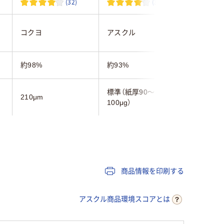
(32)
(365)
コクヨ
アスクル
アスクル
約98%
約93%
約93%
標準（紙厚90～
210μm
約90μm(
100μg）
フルカラー用紙
コピー用紙
コピー用
100枚
500
500
商品情報を印刷する
A4
A4 （210 × 297 mm）
A4 (210 
アスクル商品環境スコアとは