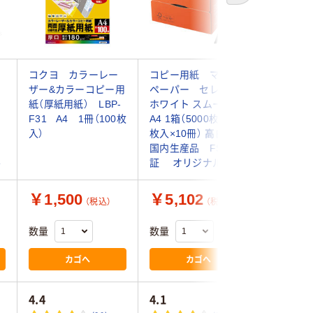
コクヨ カラーレー
コピー用紙 マルチ
コピー用
ザー&カラーコピー用
ペーパー セレクト
ペーパー
紙（厚紙用紙） LBP-
ホワイト スムース
証 フレ
F31 A4 1冊（100枚
A4 1箱（5000枚：500
イト A4
国
入）
枚入×10冊） 高白色
枚：500
国内生産品 FSC認
冊） 高
ル
証 オリジナル
ル オリ
￥1,500
￥5,102
￥4,6
（税込）
（税込）
数量
数量
数量
カゴへ
カゴへ
4.4
4.1
3.9