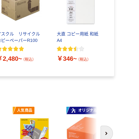
アスクル リサイクル
大直 コピー用紙 和紙
コピーペーパーR100
A4
￥2,480~
￥346~
（税込）
（税込）
人気商品
オリジナル
オ
次へ