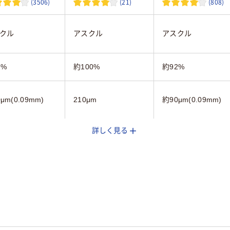
(3506)
(21)
(808)
クル
アスクル
アスクル
2%
約100%
約92%
μm(0.09mm)
210μm
約90μm(0.09mm)
詳しく見る
ー用紙
フルカラー用紙
コピー用紙
枚
100
500
（210 × 297 mm）
A4
A4 (210 × 297 mm)