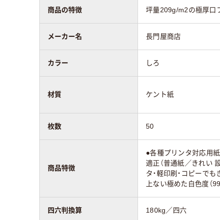
45
スコア
商品の特徴
坪量209g/m2の極
メーカー名
長門屋商店
カラー
しろ
材質
ケント紙
枚数
50
●各種プリンタ対応用
適正（普通紙／きれい 
商品特徴
タ・軽印刷・コピーでも
上ない極めた白色度（99.
四六判換算
180kg／四六