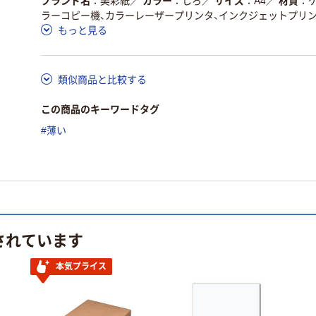
ブランド名
美彩紙
／
カラー
しろ
／
サイズ
A4
／
材質
ラーコピー機、カラーレーザープリンタ、インクジェットプリ
もっと見る
類似商品と比較する
この商品のキーワードタグ
#薄い
されています
本気プライス