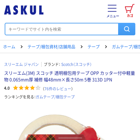
カゴ
メニュー
ホーム
テープ/梱包資材/店舗用品
テープ
ガムテープ/梱
スリーエム ジャパン
ブランド：
Scotch（スコッチ）
スリーエム(3M) スコッチ 透明梱包用テープ OPP カッター付中軽量
物 0.065mm厚 補修 幅48mm×長さ50m 5巻 313D 1PN
4.0
（
76
件のレビュー
）
ランキングを見る：
ガムテープ/梱包テープ