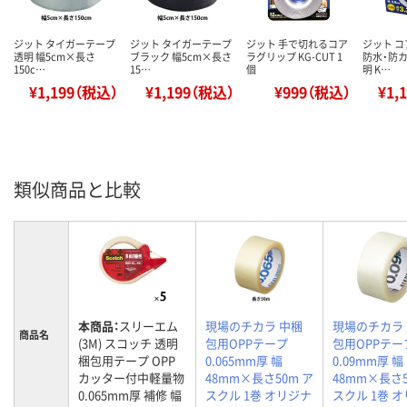
ジット タイガーテープ
ジット タイガーテープ
ジット 手で切れるコア
ジット 
透明 幅5cm×長さ
ブラック 幅5cm×長さ
ラグリップ KG-CUT 1
防水・防カ
150c…
15…
個
明 K…
¥1,199（税込）
¥1,199（税込）
¥999（税込）
¥1,
類似商品と比較
本商品：
スリーエム
現場のチカラ 中梱
現場のチカラ
商品名
(3M) スコッチ 透明
包用OPPテープ
包用OPPテー
梱包用テープ OPP
0.065mm厚 幅
0.09mm厚 幅
カッター付中軽量物
48mm×長さ50m ア
48mm×長さ5
0.065mm厚 補修 幅
スクル 1巻 オリジナ
スクル 1巻 