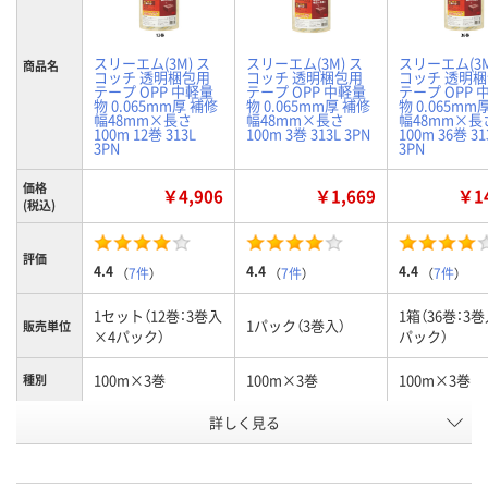
スリーエム(3M) ス
スリーエム(3M) ス
スリーエム(3M
商品名
コッチ 透明梱包用
コッチ 透明梱包用
コッチ 透明
テープ OPP 中軽量
テープ OPP 中軽量
テープ OPP 
物 0.065mm厚 補修
物 0.065mm厚 補修
物 0.065mm
幅48mm×長さ
幅48mm×長さ
幅48mm×長
100m 12巻 313L
100m 3巻 313L 3PN
100m 36巻 31
3PN
3PN
価格
￥4,906
￥1,669
￥14
(税込)
評価
4.4
4.4
4.4
（
7件
）
（
7件
）
（
7件
）
1セット（12巻：3巻入
1箱（36巻：3
1パック（3巻入）
販売単位
×4パック）
パック）
100m×3巻
100m×3巻
100m×3巻
種別
商品タイ
詳しく見る
カッターなし
カッターなし
カッターなし
プ
お申込番
8267956
8206290
8271430