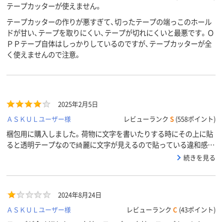
テープカッターが使えません。
テープカッターの作りが悪すぎて、切ったテープの端っこのホール
ドが甘い、テープを取りにくい、テープが切れにくいと最悪です。Ｏ
ＰＰテープ自体はしっかりしているのですが、テープカッターが全
く使えませんので注意。
2025年2月5日
ＡＳＫＵＬユーザー様
レビューランク
S
(558ポイント)
梱包用に購入しました。荷物に文字を書いたりする時にその上に貼
ると透明テープなので綺麗に文字が見えるので貼っている違和感が
無くとてもいいと思います。カッター付を購入したのですが幅広の
続きを見る
テープだと上手にカットしないと手を怪我しそうだなと思いまし
た。よく切れる方だと思います。
2024年8月24日
ＡＳＫＵＬユーザー様
レビューランク
C
(43ポイント)