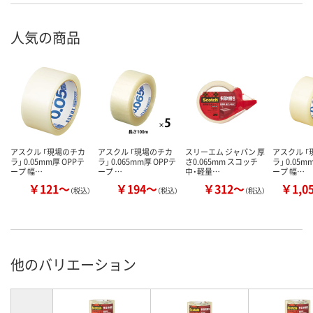
人気の商品
アスクル 「現場のチカ
アスクル 「現場のチカ
スリーエム ジャパン 厚
アスクル 
ラ」 0.05mm厚 OPPテ
ラ」 0.065mm厚 OPPテ
さ0.065mm スコッチ
ラ」 0.05m
ープ 幅…
ープ …
中・軽量…
ープ 幅…
￥121～
￥194～
￥312～
￥1,0
（税込）
（税込）
（税込）
他のバリエーション