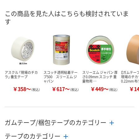
号
この商品を見た人はこちらも検討されていま
あり
あり
あり
在庫
す
8月8日（土）
8月8日（土）
8月8日（土）
お届け日
数量
数量
数量
カゴへ
カゴへ
カ
アスクル 「現場のチカ
スコッチ透明粘着テー
スリーエム ジャパン 厚
【ガムテー
ラ」 養生テープ
プ500 スリーエム ジ
さ0.09mm スコッチ 重
現場のチカ
ャパン
量物用 …
0.22mm 
￥358～
￥617～
￥449～
￥1
（税込）
（税込）
（税込）
ガムテープ/梱包テープのカテゴリー
テープのカテゴリー