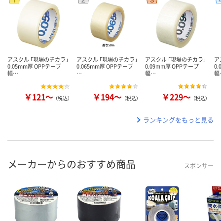
アスクル 「現場のチカラ」
アスクル 「現場のチカラ」
アスクル 「現場のチカラ」
ア
0.05mm厚 OPPテープ
0.065mm厚 OPPテープ
0.09mm厚 OPPテープ
0
幅…
…
幅…
幅
￥121～
￥194～
￥229～
（税込）
（税込）
（税込）
ランキングをもっと見る
メーカーからのおすすめ商品
スポンサー