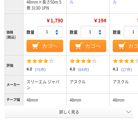
48mm×長さ50m 5
ル
ル
巻 313D 1PN
￥1,790
￥194
数量
数量
数量
価格
(税込)
カゴへ
カゴへ
カ
評価
4.0
4.0
4.1
（
76件
）
（
64件
）
（
27件
）
スリーエム ジャパ
アスクル
アスクル
メーカー
ン
48mm
48mm
48mm
テープ幅
詳しく見る
クリア(透明・半透明)
カラーグ
ループ
系
50m
長さ