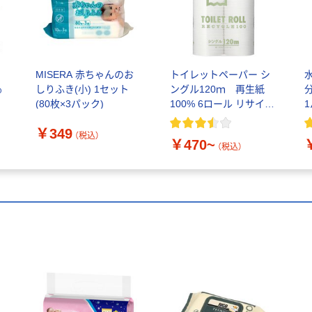
MISERA 赤ちゃんのお
トイレットペーパー シ
水
％
しりふき(小) 1セット
ングル120ｍ 再生紙
(80枚×3パック)
100% 6ロール リサイク
1
ル100 芯あり FSC認
￥349
証
（税込）
￥470~
（税込）