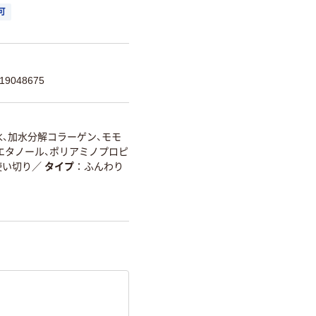
可
9048675
水、加水分解コラーゲン、モモ
シエタノール、ポリアミノプロピ
使い切り
／
タイプ
ふんわり