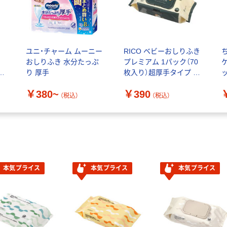
ユニ・チャーム ムーニー
RICO ベビーおしりふき
おしりふき 水分たっぷ
プレミアム 1パック（70
厚
り 厚手
枚入り）超厚手タイプ 厚
手 蓋付き ふた付き
￥380~
￥390
（税込）
（税込）
本気プライス
本気プライス
本気プライス