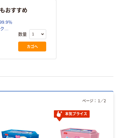
らもおすすめ
9.9％
ック
数量
カゴへ
ページ：
1
／
2
本気プライス
オリジ