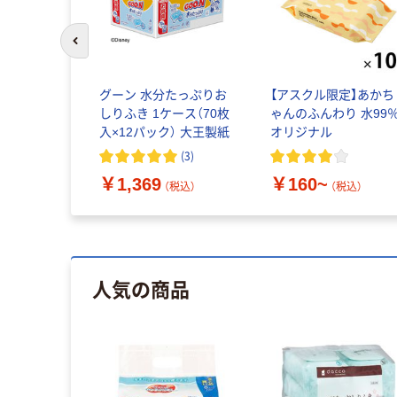
前のスライドへ
グーン 水分たっぷりお
【アスクル限定】あかち
しりふき 1ケース（70枚
ゃんのふんわり 水99
入×12パック） 大王製紙
オリジナル
(
3
)
￥1,369
￥160~
（税込）
（税込）
人気の商品