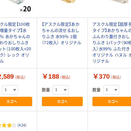
クル限定【100枚
【アスクル限定】あか
アスクル限定【超厚
増量タイプ】水
ちゃんの流せるおし
タイプ】あかちゃん
.9％ あかちゃんの
りふき 水99％ 1個
ふんわり蓋付きおし
わりおしりふき
（72枚入） オリジナル
りふき 1パック（90
ット（100枚入×20
入）水99％ ふた付き
ク） レック オリ
オリジナル ハヌル 
ル
リジナル
,589
￥188
￥370
（税込）
（税込）
（税込）
数量
数量
カゴへ
カゴへ
カゴへ
(434)