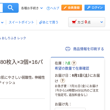
ヘルプ
各種お手続き
0
スイートポイント
あとで買う
カゴ
点
% おしりふき レック
商品情報を印刷する
80枚入×3個×16パ
在庫：
7点
希望の数量で在庫確認
お届け日：
8月1日（土）
にお届
。お肌にやさしい弱酸性。伸縮性
け
ティッシュ
お急ぎ便：7月31日（金）にお届け
（今から14時間54分以内のご注文
で指定可。追加料金なし）
お届け先：