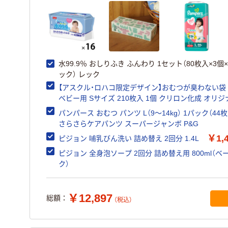
水99.9％ おしりふき ふんわり 1セット（80枚入×3個×
ック） レック
【アスクル・ロハコ限定デザイン】おむつが臭わない袋 
ベビー用 Sサイズ 210枚入 1個 クリ
パンパース おむつ パンツ L（9～14kg） 1パック（44枚
さらさらケアパンツ スーパージャンボ P&G
￥1,
ピジョン 哺乳びん洗い 詰め替え 2回分 1.4L
ピジョン 全身泡ソープ 2回分 詰め替え用 800ml（ベ
ク）
￥12,897
総額：
（税込）