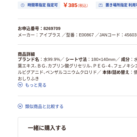
￥385
時間帯指定 指定可
置き場所指定 利用
（税込）
お申込番号：8269709
メーカー：アイプラス
／型番：E00867
／JANコード：456031
商品詳細
ブランド名
水99.9%
／
シート寸法
180×140mm
／
成分
葉エキス、ＢＧ、カプリン酸グリセリル、ＰＥＧ-４、フェノキ
ルビグアニド、ベンザルコニウムクロリド
／
本体/詰め替え
おしりふき
もっと見る
類似商品と比較する
一緒に購入する