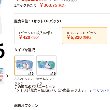
（税込）
￥363.75
1パックあたり
（税込）
販売単位：1セット（16パック）
1パック（80枚入×3個）
￥363.75×16パック
￥420
￥5,820
（税込）
（税込）
タイプを選択
ふんわりおし
流せるおしり
りふき
ふき
この商品のバリエーション
「タイプ」「販売単位」違いで 全5商品 あります。
すべてのバリ
配送オプション