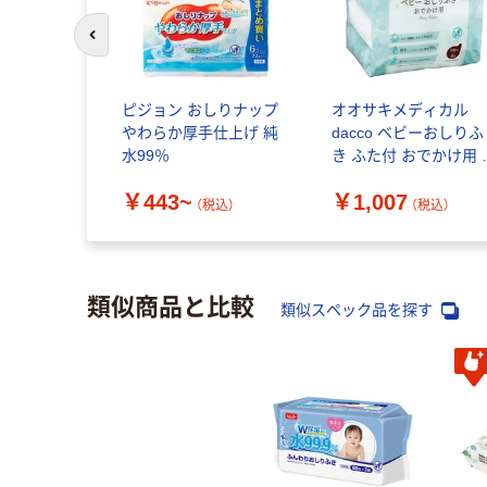
前のスライドへ
ピジョン おしりナップ
オオサキメディカル
やわらか厚手仕上げ 純
dacco ベビーおしりふ
水99％
き ふた付 おでかけ用 
手 1セット（1個（24枚
￥443~
￥1,007
入）×8）
（税込）
（税込）
類似商品と比較
類似スペック品を探す