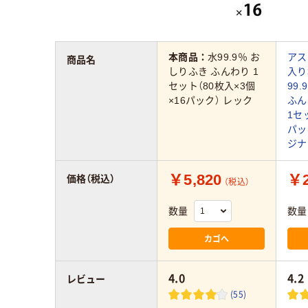
本商品：
水99.9％ お
アス
商品名
しりふき ふんわり 1
入り
セット（80枚入×3個
99
×16パック） レック
ふん
1セ
パッ
ジナ
￥5,820
￥2
価格（税込）
（税込）
数量
数量
カゴへ
4.0
4.2
レビュー
(55)