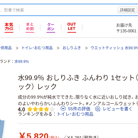
詳細設定
お届け先
〒135-0061
子供用品
トイレ・おむつ用品
おしりふき
ウエットティッシュ 水99.9
ランド
水99.9%
水99.9％ おしりふき ふんわり 1セット（
ック） レック
成分の99.9%が純水でできた、限りなく水に近いおしり拭き
のよいやわらかいふんわりシート。#ノンアルコールウェット
4.0
55件の評価
レビューを書く
ランキングをみる
トイレ・おむつ用品
￥5,820
／￥5,291（税抜き）