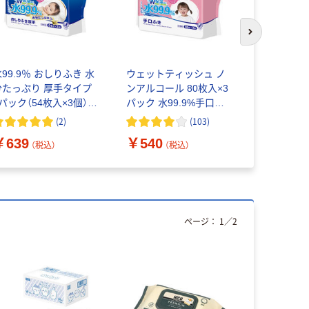
次のスライド
99.9％ おしりふき 水
ウェットティッシュ ノ
アスクル 
分たっぷり 厚手タイプ
ンアルコール 80枚入×3
グローブ 
パック（54枚入×3個）
パック 水99.9%手口ふ
ーフリー）
レック
き アイプラス
(
2
)
(
103
)
￥639
￥540
￥398~
（税込）
（税込）
ページ：
1
／
2