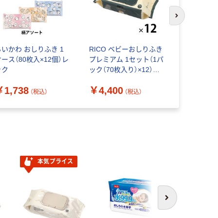
次のスライド
ちいかわ おしりふき 1
RICO ベビーおしりふき
ムーニー 
ケース（80枚入×12個）レ
プレミアム 1セット（1パ
分たっぷり
ック
ック（70枚入り）×12）超
え 1セット
厚手タイプ 厚手 蓋付き
個）ユニ・
￥1,738
￥4,400
￥515
ふた付き
（税込）
（税込）
（
本気プライス
次へ