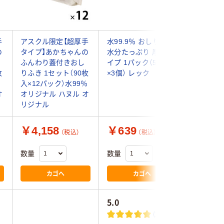
手
アスクル限定【超厚手
水99.9％ おしりふき
RICO 
の
タイプ】あかちゃんの
水分たっぷり 厚手タ
ふき プレ
ふんわり蓋付きおし
イプ 1パック（54枚入
ット（1パ
枚
りふき 1セット（90枚
×3個） レック
り）×12
入×12パック）水99％
厚手 蓋
オ
オリジナル ハヌル オ
リジナル
￥4,158
￥639
￥4,4
（税込）
（税込）
数量
数量
数量
カゴへ
カゴへ
5.0
(2)