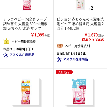
アラウベビー 泡全身ソープ
ピジョン 赤ちゃんの洗濯用洗
詰め替え 大容量 800ml 無添
剤ピュア 詰め替え用 大容量 2
加 赤ちゃん 沐浴 サラヤ
回分 1.44L 2個
￥1,395
￥1,670
（税込）
（税込）
1個あたり ￥835
ベビー用洗濯洗剤
ベビー用洗濯洗剤
お届け日：
8月9日（日）
お届け日：
8月9日（日）
アスクル在庫商品
アスクル在庫商品
人気商品