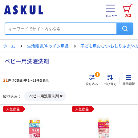
カゴ
メニュー
ホーム
生活雑貨/キッチン用品
子ども用おむつ/おしりふき/ベ
ベビー用洗濯洗剤
1
21
件（40商品）中 1～21件を表示
表示切替
絞り込み
並び替え
ベビー用洗濯洗剤
絞り込み
人気商品
人気商品