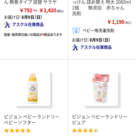
ん 無香タイプ 詰替 サラヤ
っけん 詰め替え 特大 2060ml
1個 無添加 赤ちゃん
￥792
￥2,420
洗剤
お届け日：
8月9日（日）
￥1,190
（税込）
アスクル在庫商品
ベビー用洗濯洗剤
容量・販売単位違いの商品が
4
商品あります
お届け日：
8月9日（日）
アスクル在庫商品
ピジョン ベビーランドリー
ピジョン ベビーランドリー
ベビーソフター
ピュア