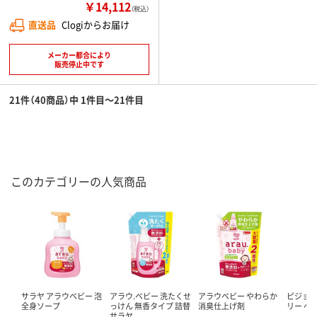
￥14,112
（税込）
直送品
Clogiからお届け
メーカー都合により
販売停止中です
21件（40商品）中 1件目～21件目
このカテゴリーの人気商品
サラヤ アラウベビー 泡
アラウ.ベビー 洗たくせ
アラウベビー やわらか
ピジョン
全身ソープ
っけん 無香タイプ 詰替
消臭仕上げ剤
リー ベ
サラヤ