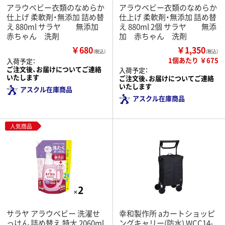
アラウベビー衣類のなめらか
アラウベビー衣類のなめらか
仕上げ 柔軟剤・無添加 詰め替
仕上げ 柔軟剤・無添加 詰め替
え 880ml サラヤ 無添加
え 880ml 2個 サラヤ 無添
赤ちゃん 洗剤
加 赤ちゃん 洗剤
￥680
￥1,350
（税込）
（税込）
1個あたり ￥675
入荷予定：
ご注文後、お届けについてご連絡
入荷予定：
いたします
ご注文後、お届けについてご連絡
いたします
アスクル在庫商品
アスクル在庫商品
人気商品
サラヤ アラウベビー 洗濯せ
幸和製作所 aカートショッピ
っけん 詰め替え 特大 2060ml
ングキャリー(防水) WCC14-