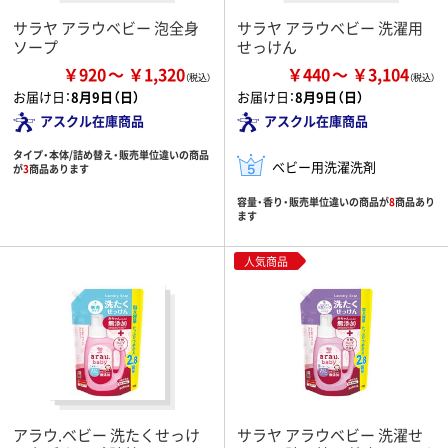
サラヤ アラウベビー 泡全身
サラヤ アラウベビー 洗濯用
ソープ
せっけん
￥920
￥1,320
￥440
￥3,104
お届け日：
8月9日（日）
お届け日：
8月9日（日）
アスクル在庫商品
アスクル在庫商品
タイプ・本体/詰め替え・販売単位違いの商品
ベビー用洗濯洗剤
が
3
商品あります
容量・香り・販売単位違いの商品が
8
商品あり
ます
人気商品
アラウ.ベビー 洗たくせっけ
サラヤ アラウベビー 洗濯せ