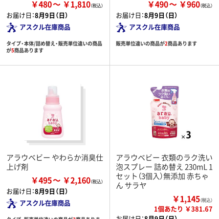
￥480
￥1,810
￥490
￥960
お届け日：
8月9日（日）
お届け日：
8月9日（日）
アスクル在庫商品
アスクル在庫商品
タイプ・本体/詰め替え・販売単位違いの商品
販売単位違いの商品が
2
商品あります
が
5
商品あります
アラウベビー やわらか消臭仕
アラウベビー 衣類のラク洗い
上げ剤
泡スプレー 詰め替え 230mL 1
セット（3個入）無添加 赤ちゃ
￥495
￥2,160
ん サラヤ
お届け日：
8月9日（日）
￥1,145
（税込）
アスクル在庫商品
1個あたり ￥381.67
お届け日：
8月9日（日）