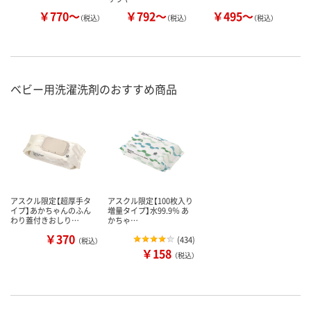
￥770～
￥792～
￥495～
￥
（税込）
（税込）
（税込）
ベビー用洗濯洗剤のおすすめ商品
アスクル限定【超厚手タ
アスクル限定【100枚入り
イプ】あかちゃんのふん
増量タイプ】水99.9％ あ
わり蓋付きおしり…
かちゃ…
￥370
(
434
)
（税込）
￥158
（税込）