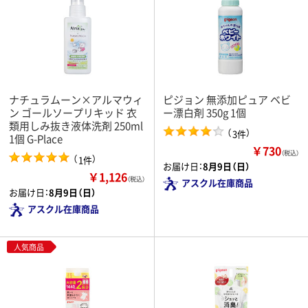
ナチュラムーン×アルマウィ
ピジョン 無添加ピュア ベビ
ン ゴールソープリキッド 衣
ー漂白剤 350g 1個
類用しみ抜き液体洗剤 250ml
（
）
3件
1個 G-Place
￥730
（税込）
（
）
1件
お届け日：
8月9日（日）
￥1,126
（税込）
アスクル在庫商品
お届け日：
8月9日（日）
アスクル在庫商品
人気商品