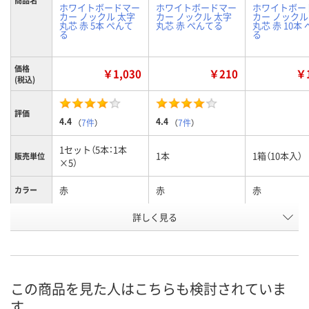
商品名
ホワイトボードマー
ホワイトボードマー
ホワイトボー
カー ノックル 太字
カー ノックル 太字
カー ノックル
丸芯 赤 5本 ぺんて
丸芯 赤 ぺんてる
丸芯 赤 10本
る
る
価格
￥1,030
￥210
￥1
(税込)
評価
4.4
4.4
（
7件
）
（
7件
）
1セット（5本：1本
1本
1箱（10本入）
販売単位
×5）
赤
赤
赤
カラー
お申込番
詳しく見る
8271841
069882
951386
号
あり
あり
あり
在庫
8月12日（水）
8月12日（水）
8月13日（木）
お届け日
この商品を見た人はこちらも検討されていま
す