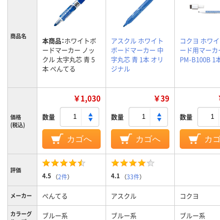
商品名
本商品：
ホワイトボ
アスクル ホワイト
コクヨ ホワ
ードマーカー ノッ
ボードマーカー 中
ード用マーカー
クル 太字丸芯 青 5
字丸芯 青 1本 オリ
PM-B100B 1
本 ぺんてる
ジナル
￥1,030
￥39
数量
数量
数量
価格
(税込)
カゴへ
カゴへ
カ
評価
4.5
4.1
（
2件
）
（
33件
）
ぺんてる
アスクル
コクヨ
メーカー
カラーグ
ブルー系
ブルー系
ブルー系