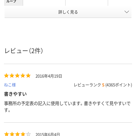
ループ
詳しく見る
太字丸芯太字
中字丸芯中字
極細
太さ
直液式、後部ノック
キャップ式、中綿式
使い切り
タイプ
式使い切り
使い切り
ペン先形
丸芯
丸芯
丸芯
レビュー（2件）
状
アルコール系油性顔
アルコール系インク
油性インク（
インク種
類
料インク
ール系）
2016年4月19日
インク充
直液式
中綿式
中綿式
ねこ様
レビューランク
S
(4365ポイント)
填方法
書きやすい
22g
質量
事務所の予定表の記入に使用しています。書きやすくて見やすいで
アスクル
す。
商品環境
25
70
スコア
2015年6月4日