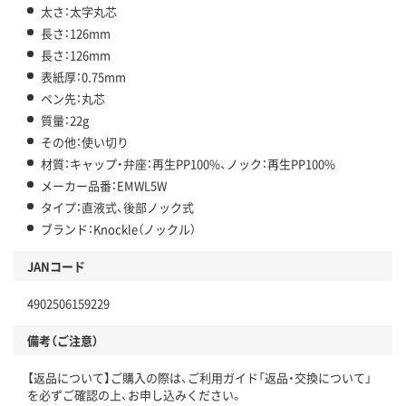
太さ：太字丸芯
長さ：126mm
長さ：126mm
表紙厚：0.75mm
ペン先：丸芯
質量：22g
その他：使い切り
材質：キャップ・弁座：再生PP100%、ノック：再生PP100%
メーカー品番：EMWL5W
タイプ：直液式、後部ノック式
ブランド：Knockle（ノックル）
JANコード
4902506159229
備考（ご注意）
【返品について】ご購入の際は、ご利用ガイド「返品・交換について」
を必ずご確認の上、お申し込みください。