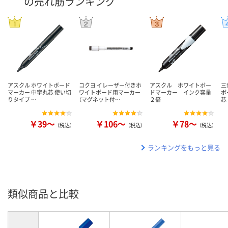
の売れ筋ランキング
アスクル ホワイトボード
コクヨ イレーザー付きホ
アスクル ホワイトボー
三
マーカー 中字丸芯 使い切
ワイトボード用マーカー
ドマーカー インク容量
ボ
りタイプ …
（マグネット付…
２倍
芯
￥39～
￥106～
￥78～
（税込）
（税込）
（税込）
ランキングをもっと見る
類似商品と比較