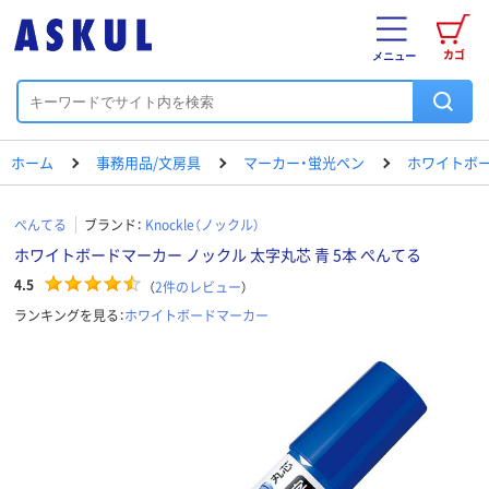
カゴ
メニュー
ホーム
事務用品/文房具
マーカー・蛍光ペン
ホワイトボ
ぺんてる
ブランド：
Knockle（ノックル）
ホワイトボードマーカー ノックル 太字丸芯 青 5本 ぺんてる
4.5
（
2
件のレビュー
）
ランキングを見る：
ホワイトボードマーカー