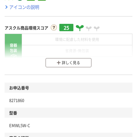
アイコンの説明
25
アスクル商品環境スコア
環境に配慮した材料を使用
容器
包装
省資源・無包装
分別・リサイクルしやすい設計
詳しく見る
環境に配慮した材料を使用
商品
お申込番号
本体
省資源・省エネ・節水
8271860
分別・リサイクルしやすい設計
型番
独自の回収スキームがある
EMWL5W-C
仕組
アスクルで資源循環している