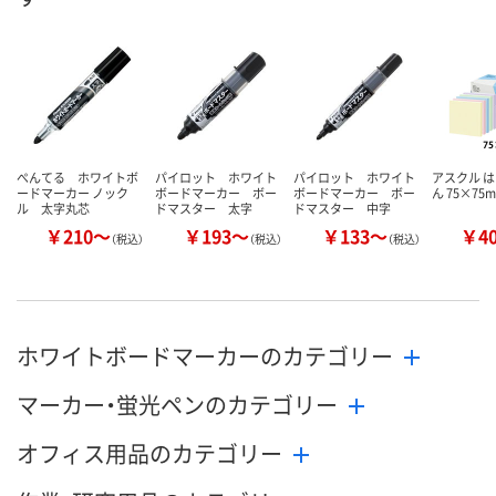
数量
数量
数量
カゴへ
カゴへ
カ
ぺんてる ホワイトボ
パイロット ホワイト
パイロット ホワイト
アスクル は
ードマーカー ノック
ボードマーカー ボー
ボードマーカー ボー
ん 75×75
ル 太字丸芯
ドマスター 太字
ドマスター 中字
￥210～
￥193～
￥133～
￥4
（税込）
（税込）
（税込）
ホワイトボードマーカーのカテゴリー
マーカー・蛍光ペンのカテゴリー
オフィス用品のカテゴリー