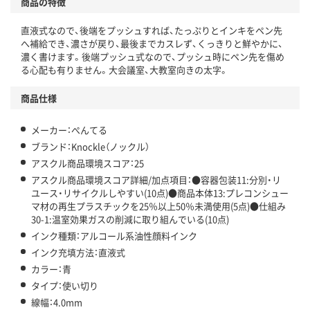
商品の特徴
温室効果ガスなどの削減
直液式なので、後端をプッシュすれば、たっぷりとインキをペン先
この商品の環境配慮ポイントです。下記商品詳細「
へ補給でき、濃さが戻り、最後までカスレず、くっきりと鮮やかに、
アスクル商品環境スコア詳細／加点項目
」で確認できます。
濃く書けます。後端プッシュ式なので、プッシュ時にペン先を傷め
る心配も有りません。大会議室、大教室向きの太字。
商品仕様
メーカー：ぺんてる
ブランド：Knockle（ノックル）
アスクル商品環境スコア：25
アスクル商品環境スコア詳細/加点項目：●容器包装11:分別・リ
ユース・リサイクルしやすい(10点)●商品本体13:プレコンシュー
マ材の再生プラスチックを25％以上50％未満使用(5点)●仕組み
30-1:温室効果ガスの削減に取り組んでいる(10点)
インク種類：アルコール系油性顔料インク
インク充填方法：直液式
カラー：青
タイプ：使い切り
線幅：4.0mm