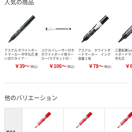
人気の商品
アスクル ホワイトボー
コクヨ イレーザー付き
アスクル ホワイトボ
三菱鉛筆(u
ドマーカー 中字丸芯 使
ホワイトボード用マー
ードマーカー インク
トボードマ
い切りタイプ …
カー（マグネット付…
容量２倍
字丸芯
￥39～
￥106～
￥78～
￥
（税込）
（税込）
（税込）
他のバリエーション