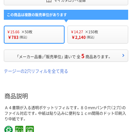
マイカタログへ登録
この商品は複数の販売単位があります
￥15.66
×50枚
￥14.27
×150枚
￥783
￥2,140
(税込)
(税込)
5
「メーカー品番」「販売単位」 違いで 全
商品あります。
テージーの2穴リフィルを全て見る
商品説明
Ａ４書類が入る透明ポケットリフィルです。８０ｍｍパンチ穴（２穴）の
ファイル対応です。中紙は貼り込みに便利な１ｃｍ間隔のドット印刷入
り中紙です。