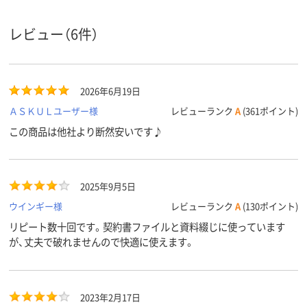
2
2
2
穴数
レビュー（6件）
タテ
タテ
タテ
向き
エンボス
無し
無し
無し
加工
2026年6月19日
アスクル
商品環境
30
ＡＳＫＵＬユーザー様
レビューランク
A
(361ポイント)
スコア
この商品は他社より断然安いです♪
2025年9月5日
ウインギー様
レビューランク
A
(130ポイント)
リピート数十回です。契約書ファイルと資料綴じに使っています
が、丈夫で破れませんので快適に使えます。
2023年2月17日