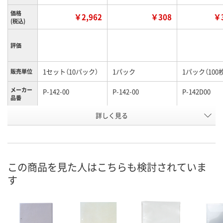
価格
￥2,962
￥308
￥3
(税込)
評価
1セット（10パック）
1パック
1パック（100
販売単位
メーカー
P-142-00
P-142-00
P-142D00
品番
お申込番
詳しく見る
WW49763
EX61928
AK04925
号
1点
あり
あり
在庫
8月9日（日）
8月9日（日）
8月25日（火）
お届け日
この商品を見た人はこちらも検討されていま
す
数量
数量
数量
カゴへ
カゴへ
カ