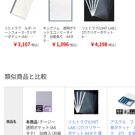
リヒトラブ ルポ・リ
キングジム 透明ポケ
リヒトラブ(LIHIT LAB.)
ーンフォース・クリヤ
ットエコノミータイ
2穴クリヤーポケット
ーポケット（A4） …
プ 台紙有り A4タ
A…
テ…
￥3,107
￥1,096
￥4,198
（税込）
（税込）
（税込）
類似商品と比較
本商品：
テージー
リヒトラブ(LIHIT
アスクル フ
商品名
透明ポケット（A4
LAB.) 2穴クリヤー
用ポケット 
タテ） 50枚入（台紙
ポケット A4タテ 厚
テ 2穴 丈