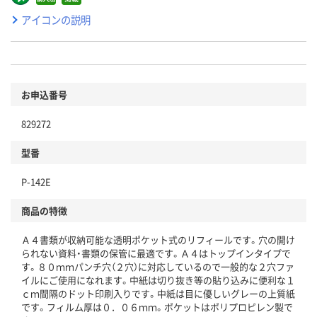
アイコンの説明
お申込番号
829272
型番
P-142E
商品の特徴
Ａ４書類が収納可能な透明ポケット式のリフィールです。穴の開け
られない資料・書類の保管に最適です。Ａ４はトップインタイプで
す。８０ｍｍパンチ穴（２穴）に対応しているので一般的な２穴ファ
イルにご使用になれます。中紙は切り抜き等の貼り込みに便利な１
ｃｍ間隔のドット印刷入りです。中紙は目に優しいグレーの上質紙
です。フィルム厚は０．０６ｍｍ。ポケットはポリプロピレン製で