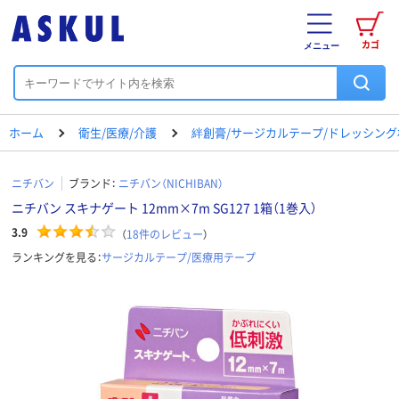
カゴ
メニュー
ホーム
衛生/医療/介護
絆創膏/サージカルテープ/ドレッシング
ニチバン
ブランド：
ニチバン（NICHIBAN）
ニチバン スキナゲート 12mm×7m SG127 1箱（1巻入）
3.9
（
18
件のレビュー
）
ランキングを見る：
サージカルテープ/医療用テープ