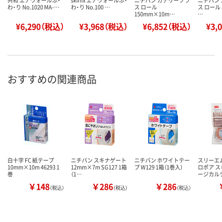
共和 エアウォールふ・
skinix エアウォールふ・
ニチバン カテリープラ
ニチバン
わ・り No.1020 MA-…
わ・り No.100 …
ス ロール
ス ロール 
150mm×10m…
…
¥6,290（税込）
¥3,968（税込）
¥6,852（税込）
¥3,
おすすめの関連商品
白十字 FC 紙テープ
ニチバン スキナゲート
ニチバン ホワイトテー
スリーエム
10mm×10m 46293 1
12mm×7m SG127 1箱
プ W129 1箱（1巻入）
ロポア ス
巻
（1…
ージカル
￥148
￥286
￥286
（税込）
（税込）
（税込）