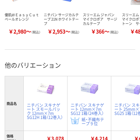
優肌絆ＥａｓｙＣｕｔ
ニチバン サージカルテ
スリーエム ジャパン
スリーエム
ペールオレンジ
ープ 21N ホワイトテー
マイクロポア
サージ
マイクロポ
プ
カルテープ
トーン サ
￥2,980～
￥2,953～
￥366～
￥4
（税込）
（税込）
（税込）
他のバリエーション
商品名
ニチバン スキナゲ
ニチバン スキナゲ
ニチバン ス
ート スモールパッ
ート 12mm×7m
ート 25mm×
ク 12mm×7m
SG12 1箱（24巻入）
SG25 1箱（12
SG12H 1箱（12巻入）
紙・不織布テ
ープ 9 位
価格
￥3,078
￥4,214
￥4