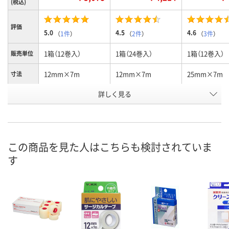
(税込)
評価
5.0
4.5
4.6
（
1件
）
（
2件
）
（
3件
）
1箱（12巻入）
1箱（24巻入）
1箱（12巻入）
販売単位
12mm×7m
12mm×7m
25mm×7m
寸法
お申込番
詳しく見る
P648435
6960972
6960981
号
あり
あり
在庫
8月11日（火）
8月11日（火）
お届け日
この商品を見た人はこちらも検討されていま
す
数量
数量
現在ご注文いただけ
ません
カゴへ
カ