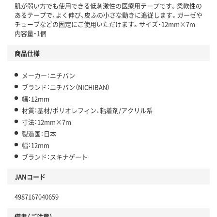
肌が弱い方でも使用できる低刺激性の医療用テープです。柔軟性の
あるテープで、よく伸び、皮ふの小さな動きに追従します。ガーゼや
チューブなどの固定にご使用いただけます。サイズ・12mm×7m
内容量・1個
商品仕様
メーカー：ニチバン
ブランド：ニチバン（NICHIBAN）
幅：12mm
材質：基材/ポリオレフィン、粘着剤/アクリル系
寸法：12mm×7m
製造国：日本
幅：12mm
ブランド：スキナゲート
JANコード
4987167040659
備考（ご注意）