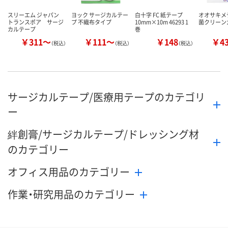
スリーエム ジャパン
ヨック サージカルテー
白十字 FC 紙テープ
オオサキメ
トランスポア
サージ
プ 不織布タイプ
10mm×10m 46293 1
菌クリーン
カルテープ
巻
￥311～
￥111～
￥148
￥4
（税込）
（税込）
（税込）
サージカルテープ/医療用テープのカテゴリ
ー
絆創膏/サージカルテープ/ドレッシング材
のカテゴリー
オフィス用品のカテゴリー
作業・研究用品のカテゴリー