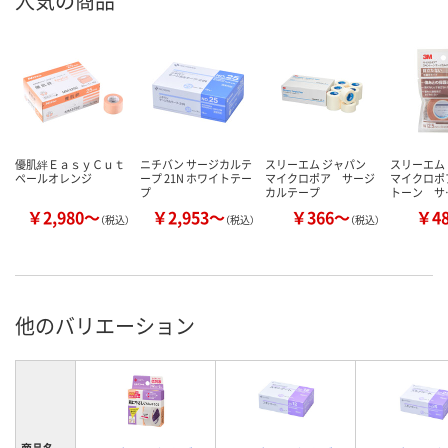
人気の商品
優肌絆ＥａｓｙＣｕｔ
ニチバン サージカルテ
スリーエム ジャパン
スリーエム
ペールオレンジ
ープ 21N ホワイトテー
マイクロポア
サージ
マイクロポ
プ
カルテープ
トーン サ
￥2,980～
￥2,953～
￥366～
￥4
（税込）
（税込）
（税込）
他のバリエーション