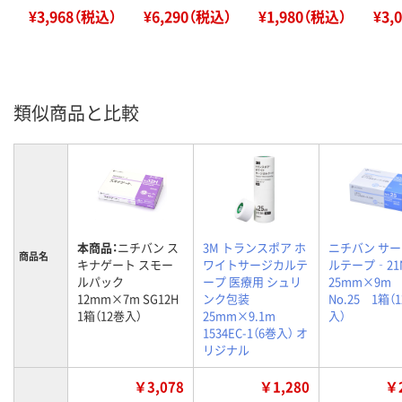
¥3,968（税込）
¥6,290（税込）
¥1,980（税込）
¥3,
類似商品と比較
本商品：
ニチバン ス
3M トランスポア ホ
ニチバン サ
商品名
キナゲート スモー
ワイトサージカルテ
ルテープ‐21
ルパック
ープ 医療用 シュリ
25mm×9m
12mm×7m SG12H
ンク包装
No.25 1箱（
1箱（12巻入）
25mm×9.1m
入）
1534EC-1（6巻入） オ
リジナル
￥3,078
￥1,280
￥2