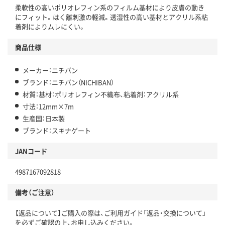
柔軟性の高いポリオレフィン系のフィルム基材により皮膚の動き
にフィット。はく離刺激の軽減。透湿性の高い基材とアクリル系粘
着剤によりムレにくい。
商品仕様
メーカー：ニチバン
ブランド：ニチバン（NICHIBAN）
材質：基材：ポリオレフィン不織布、粘着剤：アクリル系
寸法：12mm×7m
生産国：日本製
ブランド：スキナゲート
JANコード
4987167092818
備考（ご注意）
【返品について】ご購入の際は、ご利用ガイド「返品・交換について」
を必ずご確認の上、お申し込みください。