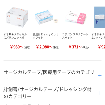
現在ご注文いただけ
ません
カゴへ
カ
オオサキメディカル
優肌絆ＥａｓｙＣｕｔ
ニチバン スキナゲート
オオサキ
スズランカット綿
ホワイト
スパット
Sコットン
￥980～
￥2,980～
￥371～
￥9
（税込）
（税込）
（税込）
サージカルテープ/医療用テープのカテゴリ
ー
絆創膏/サージカルテープ/ドレッシング材
のカテゴリー