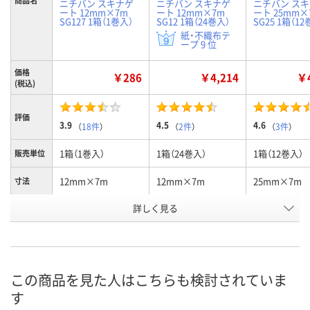
商品名
ニチバン スキナゲ
ニチバン スキナゲ
ニチバン ス
ート 12mm×7m
ート 12mm×7m
ート 25mm×
SG127 1箱（1巻入）
SG12 1箱（24巻入）
SG25 1箱（12
紙・不織布テ
ープ 9 位
価格
￥286
￥4,214
￥4
(税込)
評価
3.9
4.5
4.6
（
18件
）
（
2件
）
（
3件
）
1箱（1巻入）
1箱（24巻入）
1箱（12巻入）
販売単位
12mm×7m
12mm×7m
25mm×7m
寸法
お申込番
詳しく見る
8312292
6960972
6960981
号
あり
あり
在庫
8月9日（日）
8月9日（日）
お届け日
この商品を見た人はこちらも検討されていま
す
数量
数量