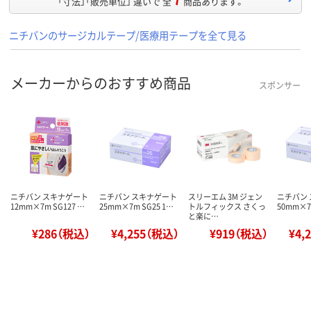
「寸法」「販売単位」 違いで 全
商品あります。
ニチバンのサージカルテープ/医療用テープを全て見る
メーカーからのおすすめ商品
スポンサー
ニチバン スキナゲート
ニチバン スキナゲート
スリーエム 3M ジェン
ニチバン
12mm×7m SG127 …
25mm×7m SG25 1…
トルフィックス さくっ
50mm×7
と楽に…
¥286（税込）
¥4,255（税込）
¥919（税込）
¥4,