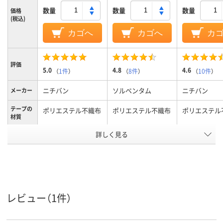
数量
数量
数量
価格
(税込)
カゴへ
カゴへ
カ
評価
5.0
4.8
4.6
（
1件
）
（
8件
）
（
10件
）
ニチバン
ソルベンタム
ニチバン
メーカー
テープの
ポリエステル不織布
ポリエステル不織布
ポリエステル
材質
アスクル
詳しく見る
商品環境
40
スコア
レビュー（1件）