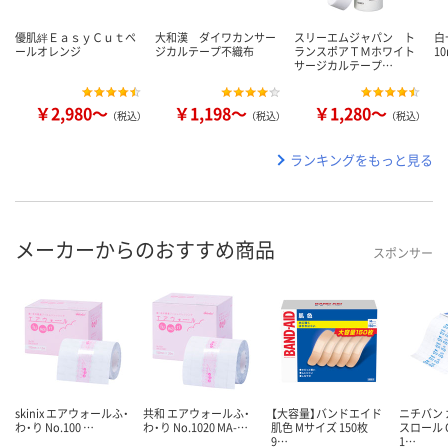
優肌絆ＥａｓｙＣｕｔペ
大和漢 ダイワカンサー
スリーエムジャパン ト
白
ールオレンジ
ジカルテープ不織布
ランスポアＴＭホワイト
10
サージカルテープ…
￥2,980～
￥1,198～
￥1,280～
（税込）
（税込）
（税込）
ランキングをもっと見る
メーカーからのおすすめ商品
スポンサー
skinix エアウォールふ・
共和 エアウォールふ・
【大容量】バンドエイド
ニチバン
わ・り No.100 …
わ・り No.1020 MA-…
肌色 Mサイズ 150枚
スロール C
9…
1…