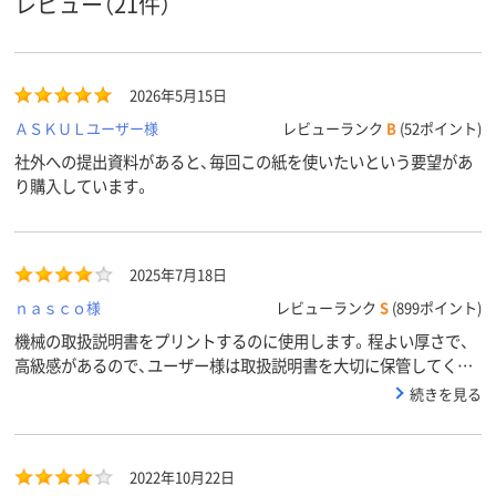
レビュー（21件）
500、1箱（500枚入
500、1冊（500枚入）、
500、500枚
枚数
×5冊）
500枚
2026年5月15日
A4 （210 × 297 mm）
A4 （210 × 297
A4 (210 × 29
サイズ
mm）、A4
ＡＳＫＵＬユーザー様
レビューランク
B
(52ポイント)
社外への提出資料があると、毎回この紙を使いたいという要望があ
アスクル
り購入しています。
商品環境
55
45
70
スコア
2025年7月18日
ｎａｓｃｏ様
レビューランク
S
(899ポイント)
機械の取扱説明書をプリントするのに使用します。程よい厚さで、
高級感があるので、ユーザー様は取扱説明書を大切に保管してくだ
さるので、再発行依頼がなくなりました。
続きを見る
2022年10月22日