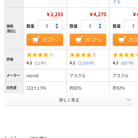
ナル
￥2,255
￥4,270
￥4
数量
数量
数量
価格
(税込)
カゴへ
カゴへ
カ
評価
4.2
4.2
4.3
（
21件
）
（
3,506件
）
（
807件
）
mondi
アスクル
アスクル
メーカー
113±1.5%
約92%
約92%
白色度
詳しく見る
102±4μm
約90μm(0.09mm)
約90μm(0.09
用紙の厚
さ
FSC認証
PEFC認証
FSC認証
環境対応
フルカラー用紙
コピー用紙
コピー用紙
用紙の種
類