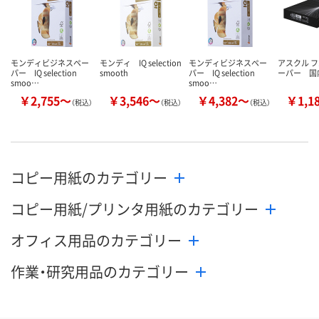
モンディビジネスペー
モンディ IQ selection
モンディビジネスペー
アスクル 
パー IQ selection
smooth
パー IQ selection
ーパー 国
smoo…
smoo…
￥2,755～
￥3,546～
￥4,382～
￥1,1
（税込）
（税込）
（税込）
コピー用紙のカテゴリー
コピー用紙/プリンタ用紙のカテゴリー
オフィス用品のカテゴリー
作業・研究用品のカテゴリー