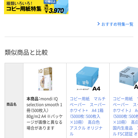
おすすめ特集一覧
類似商品と比較
本商品：
mondi IQ
コピー用紙 マルチ
コピー用紙 
selection smooth 1
ペーパー スーパー
ペーパー ス
商品名
冊（500枚入）
ホワイト+ A4 1箱
ホワイトJ A4
80g/m2 A4 ※パッケ
（5000枚：500枚入
（5000枚：50
ージが画像と異なる
×10冊） 高白色
×10冊） 
場合があります
アスクル オリジナ
国内生産品 
ル
ル FSC認証 