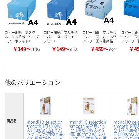
コピー用紙 アスク
コピー用紙 マルチペ
コピー用紙 マルチペ
コピー用紙
ル マルチペーパー ス
ーパー スーパーエコ
ーパー スーパーホワ
ーパー ス
ーパーホワイト+
ノミー+
イトＪ 国内生産品
ノミーＪ 
￥149～
￥149～
￥459～
￥4
（税込）
（税込）
（税込）
他のバリエーション
商品名
mondi IQ selection
mondi IQ selection
mondi IQ sel
smooth 1冊（500枚
smooth 業務用パッ
smooth 業
入） 80g/m2 A3 ※パ
ク 1箱（500枚入×5
ク 1箱（500枚
ッケージが画像と異
冊） 80g/m2 A3 ※パ
冊） 80g/m2 
なる場合があります
ッケージが画像と異
ッケージが画