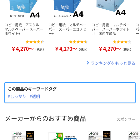
コピー用紙 アスクル
コピー用紙 マルチペー
コピー用紙 マルチペー
コ
マルチペーパー スーパー
パー スーパーエコノミ
パー スーパーホワイト
パ
ホワイト+
ー+
Ｊ 国内生産品
ー
￥4,270～
￥4,270～
￥4,270～
（税込）
（税込）
（税込）
ランキングをもっと見る
この商品のキーワードタグ
#しっかり
#透明
メーカーからのおすすめ商品
スポンサー