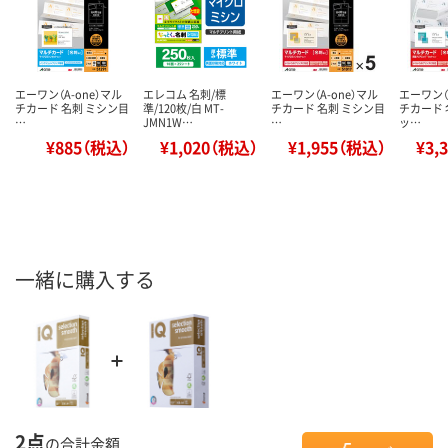
エーワン（A-one）マル
エレコム 名刺/標
エーワン（A-one）マル
エーワン（
チカード 名刺 ミシン目
準/120枚/白 MT-
チカード 名刺 ミシン目
チカード 
…
JMN1W…
…
ッ…
¥885（税込）
¥1,020（税込）
¥1,955（税込）
¥3,
一緒に購入する
2点
の合計金額