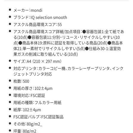
この商品の環境配慮ポイントです。下記商品詳細「
アスクル商品環境スコア詳細／加点項目
」で確認できます。
メーカー：mondi
ブランド：IQ selection smooth
アスクル商品環境スコア：55
アスクル商品環境スコア詳細/加点項目：●容器包装1:全て紙であ
る(10点)●容器包装11:分別・リユース・リサイクルしやすい(10
点)●商品本体19:原料に認証を取得している商品(20点)●商品本
体21:単一素材でリサイクルしやすい(5点)●仕組み30-1:温室効
果ガスの削減に取り組んでいる(10点)
サイズ：A4 （210 × 297 mm）
対応プリンタ：カラーコピー機、カラーレーザープリンタ、インク
ジェットプリンタ対応
枚数：500
用紙の厚さ：102±4μm
環境対応：FSC認証
用紙の種類：フルカラー用紙
紙厚：102±4μm
FSC認証パルプ：FSC認証製品
その他：80g/m2_
坪量：80g/m2_