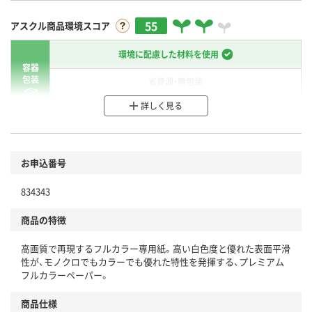
55
アスクル商品環境スコア
環境に配慮した材料を使用
容器
包装
省資源・無包装
詳しく見る
分別・リサイクルしやすい設計
環境に配慮した材料を使用
商品
お申込番号
本体
省資源・省エネ・節水
834343
分別・リサイクルしやすい設計
商品の特徴
独自の回収スキームがある
高画質で再現するフルカラー専用紙。高い白色度と優れた表面平滑
仕組
性が、モノクロでもカラーでも優れた特性を発揮する、プレミアム
アスクルで資源循環している
フルカラーペーパー。
温室効果ガスなどの削減
商品仕様