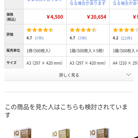
なる場合があります
なる場合があ
価格
￥4,500
￥20,654
￥9
(税込)
評価
4.7
4.7
4.2
（
7件
）
（
7件
）
（
21件
）
1冊（500枚入）
1箱（500枚入×5冊）
1箱（500枚入
販売単位
A3 （297 × 420 mm）
A3 （297 × 420 mm）
A4 （210 × 2
サイズ
お申込番
詳しく見る
834399
532422
527923
号
あり
6点
あり
在庫
8月8日（土）
8月8日（土）
8月8日（土）
お届け日
この商品を見た人はこちらも検討されていま
す
数量
数量
数量
カゴへ
カゴへ
カ