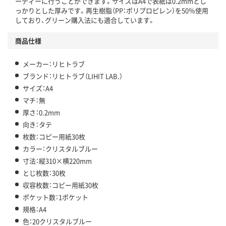
ーディーに行うことができます。サイズはA4で表紙は0.2mmとし
っかりとした厚みです。再生樹脂（PP：ポリプロピレン）を50％使用
しており、グリーン購入法にも適合しています。
商品仕様
メーカー：リヒトラブ
ブランド：リヒトラブ（LIHIT LAB.）
サイズ：A4
マチ：無
厚さ：0.2mm
向き：タテ
枚数：コピー用紙30枚
カラー：クリスタルブルー
寸法：縦310×横220mm
とじ枚数：30枚
収容枚数：コピー用紙30枚
ポケット数：1ポケット
規格：A4
色：20クリスタルブルー