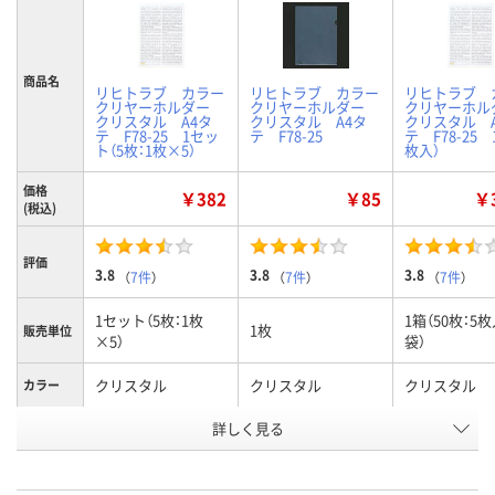
商品名
リヒトラブ カラー
リヒトラブ カラー
リヒトラブ 
クリヤーホルダー
クリヤーホルダー
クリヤーホ
クリスタル A4タ
クリスタル A4タ
クリスタル 
テ F78-25 1セッ
テ F78-25
テ F78-25 
ト（5枚：1枚×5）
枚入）
価格
￥382
￥85
￥3
(税込)
評価
3.8
3.8
3.8
（
7件
）
（
7件
）
（
7件
）
1セット（5枚：1枚
1箱（50枚：5
1枚
販売単位
×5）
袋）
クリスタル
クリスタル
クリスタル
カラー
お申込番
詳しく見る
585749
577863
585758
号
あり
あり
あり
在庫