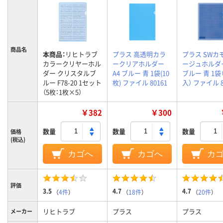
商品名
本商品：
リヒトラブ
プラス 高透明カラ
プラス SWカ
カラークリヤーホル
ークリアホルダー
ージュホルダー
ダー クリスタルブ
A4 ブルー 青 1袋(10
ブルー 青 1袋
ルー F78-20 1セット
枚) ファイル 80161
入） ファイル 8
（5枚：1枚×5）
￥382
￥300
数量
数量
数量
価格
(税込)
カゴへ
カゴへ
カ
評価
3.5
4.7
4.7
（
4件
）
（
18件
）
（
20件
）
リヒトラブ
プラス
プラス
メーカー