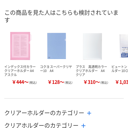
8月11日（火）
8月11日（火）
8月11日（火）
お届け日
この商品を見た人はこちらも検討されていま
す
数量
数量
数量
カゴへ
カゴへ
カ
インデックス付カラー
コクヨ スーパークリヤ
プラス 高透明カラー
ビュートン
クリアーホルダー A4
ー10 A4
クリアホルダー A4
ルダー 10 C
アスクル
クリア
￥444～
￥128～
￥310～
￥1,0
（税込）
（税込）
（税込）
クリアーホルダーのカテゴリー
クリアホルダーのカテゴリー