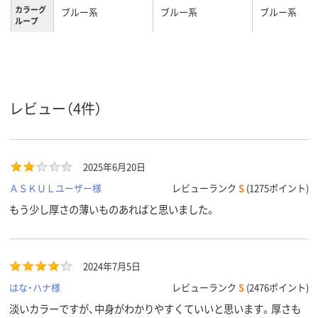
カラーグ
ブルー系
ブルー系
ブルー系
ループ
0.2mm
0.2mm
0.2mm
厚さ
A4
A4
A4
サイズ
レビュー（4件）
タテ
タテ
タテ
向き
コピー用紙30枚
収容枚数
2025年6月20日
30枚
とじ枚数
ＡＳＫＵＬユーザー様
レビューランク
S
(1275ポイント)
もう少し厚さの薄いものあればと思いました。
2024年7月5日
はな・ハナ様
レビューランク
S
(2476ポイント)
淡いカラーですが、中身がわかりやすくていいと思います。厚さも