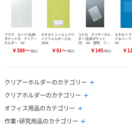
カゴへ
カゴへ
カ
プラス カード（名刺）
セキセイ シールックワ
コクヨ クリヤーホル
セキセイ ア
ポケット付 クリアー
イドフォルダー CLK-
ダー（名刺ポケット
ド＆ハーフ
ホルダー A4
2404
付） A4 透明 フ-…
A4
￥388～
￥81～
￥145
￥1
（税込）
（税込）
（税込）
クリアーホルダーのカテゴリー
クリアホルダーのカテゴリー
オフィス用品のカテゴリー
作業・研究用品のカテゴリー