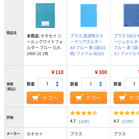
商品名
本商品：
セキセイ シ
プラス 高透明カラ
プラス SWカ
ールックワイドフォ
ークリアホルダー
ージュホルダー
ルダー ブルー CLK-
A4 ブルー 青 1袋(10
ブルー 青 1袋
2404-10 1枚
枚) ファイル 80161
入） ファイル 8
￥110
￥300
数量
数量
数量
価格
(税込)
カゴへ
カゴへ
カ
評価
4.7
4.7
（
18件
）
（
20件
）
セキセイ
プラス
プラス
メーカー