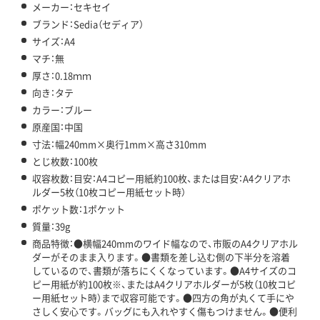
メーカー：セキセイ
ブランド：Sedia（セディア）
サイズ：A4
マチ：無
厚さ：0.18ｍｍ
向き：タテ
カラー：ブルー
原産国：中国
寸法：幅240mm×奥行1mm×高さ310mm
とじ枚数：100枚
収容枚数：目安：A4コピー用紙約100枚、または目安：A4クリアホ
ルダー5枚（10枚コピー用紙セット時）
ポケット数：1ポケット
質量：39g
商品特徴：●横幅240mmのワイド幅なので、市販のA4クリアホル
ダーがそのまま入ります。●書類を差し込む側の下半分を溶着
しているので、書類が落ちにくくなっています。●A4サイズのコ
ピー用紙が約100枚※、またはA4クリアホルダーが5枚（10枚コピ
ー用紙セット時）まで収容可能です。●四方の角が丸くて手にや
さしく安心です。バッグにも入れやすく傷もつけません。●便利