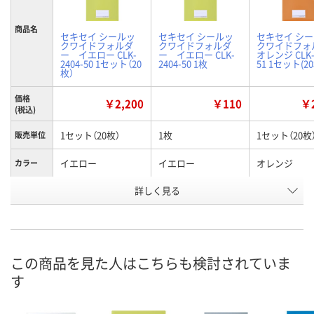
商品名
セキセイ シールッ
セキセイ シールッ
セキセイ シ
クワイドフォルダ
クワイドフォルダ
クワイドフォ
ー イエロー CLK-
ー イエロー CLK-
オレンジ CLK-
2404-50 1セット（20
2404-50 1枚
51 1セット(20
枚）
価格
￥2,200
￥110
￥2
(税込)
1セット（20枚）
1枚
1セット（20枚
販売単位
イエロー
イエロー
オレンジ
カラー
お申込番
詳しく見る
KW16078
HN47009
KW16080
号
あり
あり
2点
在庫
8月8日（土）
8月8日（土）
8月8日（土）
お届け日
この商品を見た人はこちらも検討されていま
す
数量
数量
数量