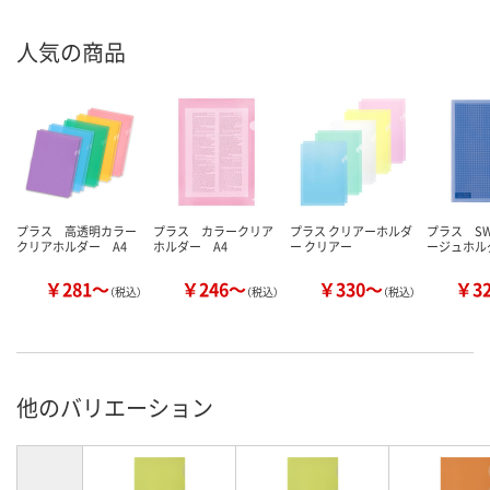
人気の商品
プラス 高透明カラー
プラス カラークリア
プラス クリアーホルダ
プラス S
クリアホルダー A4
ホルダー A4
ー クリアー
ージュホル
￥281～
￥246～
￥330～
￥3
（税込）
（税込）
（税込）
他のバリエーション