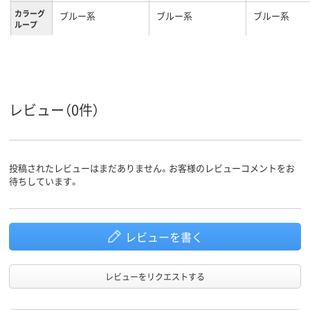
カラーグ
ブルー系
ブルー系
ブルー系
ループ
0.18ｍｍ、0.2mm
0.2mm
0.2mm
厚さ
A4
A4
A4
サイズ
レビュー（0件）
タテ
タテ
タテ
向き
100枚
とじ枚数
投稿されたレビューはまだありません。お客様のレビューコメントをお
待ちしています。
レビューを書く
レビューをリクエストする