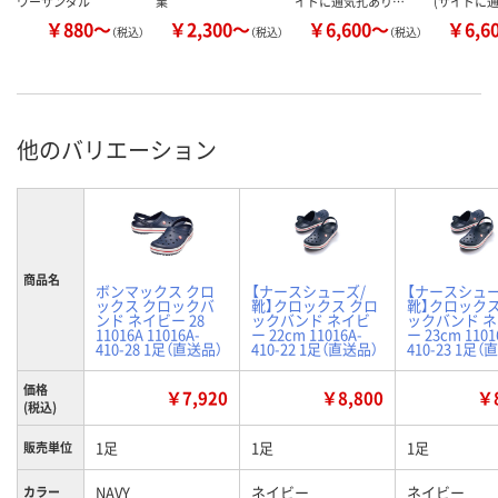
ワーサンダル
業
イドに通気孔あり…
(サイドに
￥880～
￥2,300～
￥6,600～
￥6,6
（税込）
（税込）
（税込）
他のバリエーション
商品名
ボンマックス クロ
【ナースシューズ/
【ナースシュー
ックス クロックバ
靴】クロックス クロ
靴】クロックス
ンド ネイビー 28
ックバンド ネイビ
ックバンド 
11016A 11016A-
ー 22cm 11016A-
ー 23cm 1101
410-28 1足（直送品）
410-22 1足（直送品）
410-23 1足（
価格
￥7,920
￥8,800
￥8
(税込)
1足
1足
1足
販売単位
NAVY
ネイビー
ネイビー
カラー