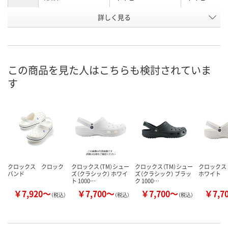
詳しく見る
28
M4/W6（実寸 21.5～
M5/W7（実寸 2
サイズ
22.5cm）
23.5cm）
お申込番
WEH5687
8448432
8448441
号
この商品を見た人はこちらも検討されていま
直送品
直送品
直送品
在庫
す
お届け日
メーカー都合により
メーカー都合により
メーカー都合
販売停止中です
販売停止中です
販売停止中で
クロックス クロック
クロックス（TM）シュー
クロックス（TM）シュー
クロックス
バンド
ズ（クラシック） ホワイ
ズ（クラシック） ブラッ
ホワイト
ト 1000…
ク 1000…
￥7,920～
￥7,700～
￥7,700～
￥7,7
（税込）
（税込）
（税込）