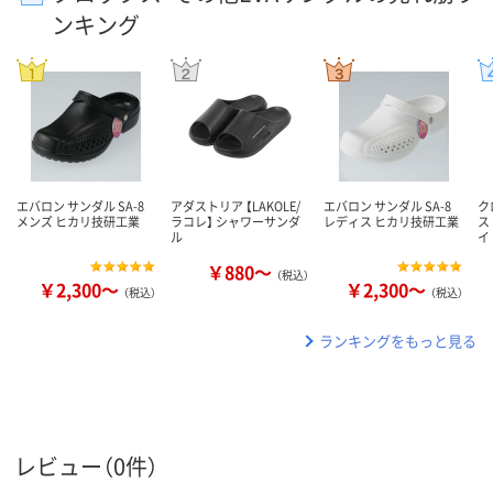
ンキング
エバロン サンダル SA-8
アダストリア 【LAKOLE/
エバロン サンダル SA-8
ク
メンズ ヒカリ技研工業
ラコレ】 シャワーサンダ
レディス ヒカリ技研工業
ス
ル
イ
￥880～
（税込）
￥2,300～
￥2,300～
（税込）
（税込）
ランキングをもっと見る
レビュー（0件）