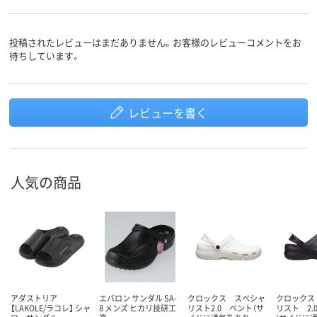
投稿されたレビューはまだありません。お客様のレビューコメントをお
待ちしています。
レビューを書く
人気の商品
アダストリア
エバロン サンダル SA-
クロックス スペシャ
クロックス
【LAKOLE/ラコレ】 シャ
8 メンズ ヒカリ技研工
リスト2.0 ベント（サ
リスト 2.