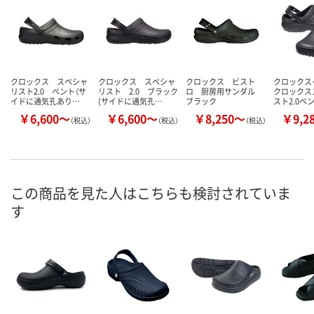
クロックス スペシャ
クロックス スペシャ
クロックス ビスト
クロックス
リスト2.0 ベント（サ
リスト 2.0 ブラック
ロ 厨房用サンダル
クロックス
イドに通気孔あり…
(サイドに通気孔…
ブラック
スト2.0ベ
￥6,600～
￥6,600～
￥8,250～
￥9,2
（税込）
（税込）
（税込）
この商品を見た人はこちらも検討されていま
す