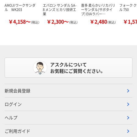
AMOJI ワークサンダ
エバロン サンダル SA-
喜多 柔らかいリカバリ
フォーク 
ル WK203
8 メンズ ヒカリ技研工
ーサンダル(サボタイ
ル 750
業
プ) EVAラバー…
￥4,158～
￥2,300～
￥2,480
￥1,5
（税込）
（税込）
（税込）
アスクルについて
お気軽にご質問ください。
新規会員登録
ログイン
ヘルプ
ご利用ガイド