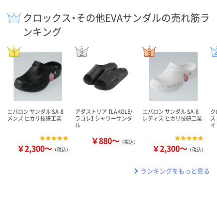
クロックス・その他EVAサンダルの売れ筋ラ
ンキング
エバロン サンダル SA-8
アダストリア 【LAKOLE/
エバロン サンダル SA-8
ク
メンズ ヒカリ技研工業
ラコレ】 シャワーサンダ
レディス ヒカリ技研工業
ス
ル
イ
￥880～
（税込）
￥2,300～
￥2,300～
（税込）
（税込）
ランキングをもっと見る