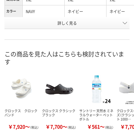
NAVY
ネイビー
ネイビー
カラー
詳しく見る
28
M4/W6（実寸 21.5～
M5/W7（実寸 2
サイズ
22.5cm）
23.5cm）
お申込番
WEH5687
8448432
8448441
号
この商品を見た人はこちらも検討されていま
直送品
直送品
直送品
在庫
す
お届け日
メーカー都合により
メーカー都合により
メーカー都合
販売停止中です
販売停止中です
販売停止中で
クロックス クロック
クロックス クラシック
サントリー 天然水 ミネ
クロックス（
バンド
ブラック
ラルウォーター ペット
ズ（クラシッ
ボトル
ト 1000…
￥7,920～
￥7,700～
￥561～
￥7,7
（税込）
（税込）
（税込）