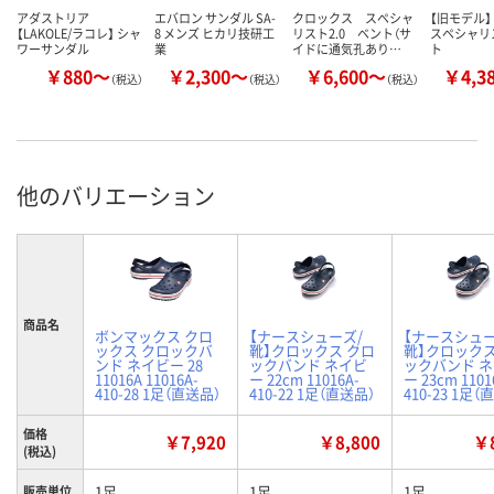
アダストリア
エバロン サンダル SA-
クロックス スペシャ
【旧モデル】
【LAKOLE/ラコレ】 シャ
8 メンズ ヒカリ技研工
リスト2.0 ベント（サ
スペシャリ
ワーサンダル
業
イドに通気孔あり…
ト
￥880～
￥2,300～
￥6,600～
￥4,3
（税込）
（税込）
（税込）
他のバリエーション
商品名
ボンマックス クロ
【ナースシューズ/
【ナースシュー
ックス クロックバ
靴】クロックス クロ
靴】クロックス
ンド ネイビー 28
ックバンド ネイビ
ックバンド 
11016A 11016A-
ー 22cm 11016A-
ー 23cm 1101
410-28 1足（直送品）
410-22 1足（直送品）
410-23 1足（
価格
￥7,920
￥8,800
￥8
(税込)
1足
1足
1足
販売単位