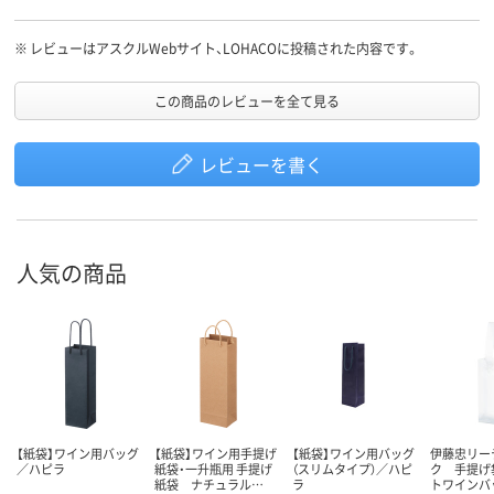
※
レビューはアスクルWebサイト、LOHACOに投稿された内容です。
この商品のレビューを全て見る
レビューを書く
人気の商品
【紙袋】ワイン用バッグ
【紙袋】ワイン用手提げ
【紙袋】ワイン用バッグ
伊藤忠リー
／ハピラ
紙袋・一升瓶用 手提げ
（スリムタイプ）／ハピ
ク 手提げ
紙袋 ナチュラル…
ラ
トワインバ