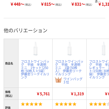
透…
￥448～
￥815～
￥831～
￥1,3
（税込）
（税込）
（税込）
他のバリエーション
フロストワインバッ
フロストワインバッ
フロストワイ
商品名
グ 平紐 半透明
グ 平紐 半透明
グ 平紐 
ミニ 1セット（250
ミニ 1袋（50枚
レギュラー 
枚：50枚入×5袋）
入） 伊藤忠リーテ
ト（150枚：3
伊藤忠リーテイルリ
イルリンク
袋） 伊藤忠
ンク
イルリンク
ワインバッグ
3 位
価格
￥5,761
￥1,319
￥6
(税込)
評価