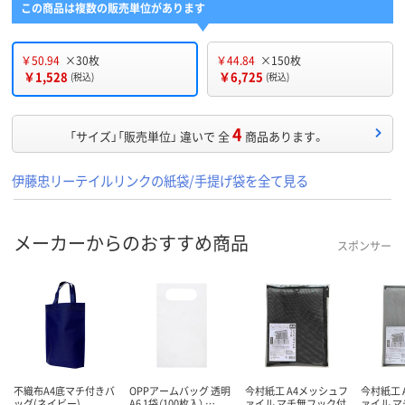
この商品は複数の販売単位があります
￥50.94
×30枚
￥44.84
×150枚
￥1,528
￥6,725
(税込)
(税込)
4
「サイズ」「販売単位」 違いで 全
商品あります。
伊藤忠リーテイルリンクの紙袋/手提げ袋を全て見る
メーカーからのおすすめ商品
スポンサー
不織布A4底マチ付きバ
OPPアームバッグ 透明
今村紙工 A4メッシュフ
今村紙工 
ッグ(ネイビー)
A6 1袋（100枚入） …
ァイル マチ無フック付
ァイル 