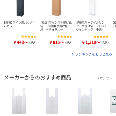
【紙袋】ワイン用バッグ／
【紙袋】ワイン用手提げ紙
伊藤忠リーテイルリン
【
ハピラ
袋・一升瓶用 手提げ紙
ク 手提げ袋 フロスト
（
袋 ナチュラル…
ワインバッグ 半透…
￥448～
￥815～
￥1,319～
（税込）
（税込）
（税込）
ランキングをもっと見る
メーカーからのおすすめ商品
スポンサー