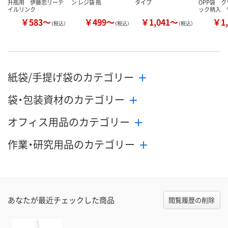
升瓶用 伊藤忠リーテ
ン レジ袋 瓶
タイプ
OPP袋 
イルリンク
ック柄入 
￥583～
￥499～
￥1,041～
￥1,
（税込）
（税込）
（税込）
紙袋/手提げ袋のカテゴリー
袋・包装資材のカテゴリー
オフィス用品のカテゴリー
作業・研究用品のカテゴリー
あなたが最近チェックした商品
閲覧履歴の削除