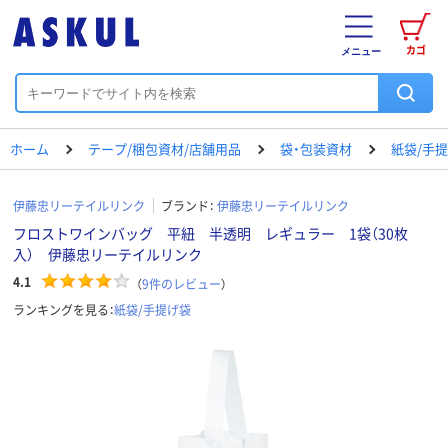
カゴ
メニュー
ホーム
テープ/梱包資材/店舗用品
袋・包装資材
紙袋/手
伊藤忠リーテイルリンク
ブランド：
伊藤忠リーテイルリンク
フロストワインバッグ 平紐 半透明 レギュラー 1袋（30枚
入） 伊藤忠リーテイルリンク
4.1
（
9
件のレビュー
）
ランキングを見る：
紙袋/手提げ袋