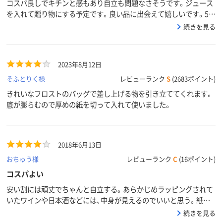
コスパ良しでキチンと感もあり自立も問題なさそうです。ジュース
を入れて贈り物にする予定です。良い品に出会えて嬉しいです。5月
に使用するので星は四つにしました。
続きを見る
2023年8月12日
そふとりく様
レビューランク
S
(2683ポイント)
きれいなフロストのバッグで差し上げる物を引き立ててくれます。
底が膨らむので厚めの紙を切って入れて使いました。
2018年6月13日
おちゅう様
レビューランク
C
(16ポイント)
コスパよい
安い割には頑丈でちゃんと自立する。あらかじめラッピングされて
いたワインや日本酒などには、中身が見えるのでいいと思う。紙の
ワイン袋は安くてもこの値段で30枚は買えないから、コスパよし。
続きを見る