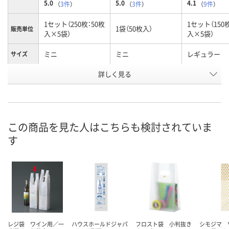
5.0
5.0
4.1
（
3件
）
（
3件
）
（
9件
）
1セット（250枚：50枚
1セット（150
1袋（50枚入）
販売単位
入×5袋）
入×5袋）
ミニ
ミニ
レギュラー
サイズ
お申込番
詳しく見る
8559763
8465747
8559825
号
3点
あり
6点
在庫
8月10日（月）
8月10日（月）
8月10日（月）
お届け日
この商品を見た人はこちらも検討されていま
す
数量
数量
数量
カゴへ
カゴへ
カ
レジ袋 ワイン用／一
ハウスホールドジャパ
フロスト袋 小判抜き
シモジマ 