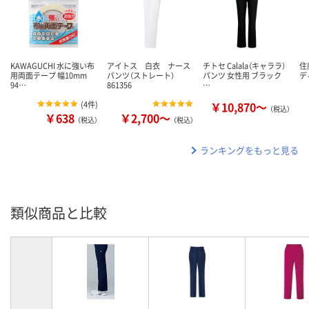
KAWAGUCHI 水に強い布
アイトス 白衣 ナース
チトセ Calala（キャララ）
住
用両面テープ 幅10mm
パンツ（ストレート）
パンツ 女性用 ブラック
デ
94…
861356
…
(
4件
)
￥10,870～
（税込）
￥638
￥2,700～
（税込）
（税込）
ランキングをもっと見る
類似商品と比較