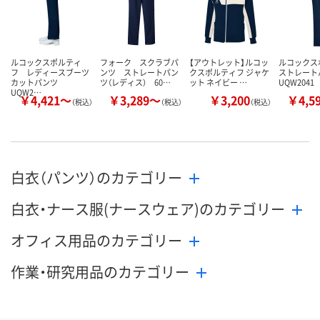
カゴへ
カゴへ
カ
ルコックスポルティ
フォーク スクラブパ
【アウトレット】ルコッ
ルコックス
フ レディースブーツ
ンツ ストレートパン
クスポルティフ ジャケ
ストレート
カットパンツ
ツ（レディス） 60…
ット ネイビー …
UQW2041
UQW2…
￥4,421～
￥3,289～
￥3,200
￥4,5
（税込）
（税込）
（税込）
白衣（パンツ）のカテゴリー
白衣・ナース服(ナースウェア)のカテゴリー
オフィス用品のカテゴリー
作業・研究用品のカテゴリー