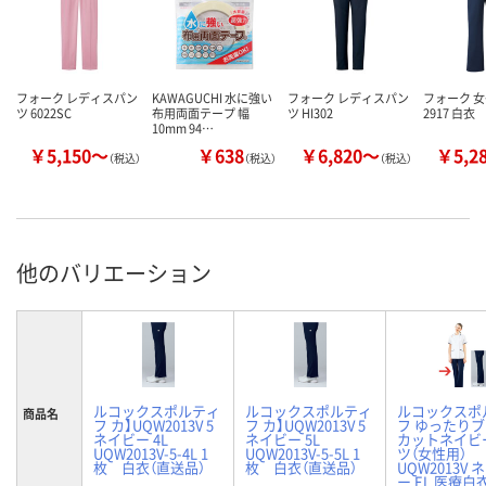
フォーク レディスパン
KAWAGUCHI 水に強い
フォーク レディスパン
フォーク 
ツ 6022SC
布用両面テープ 幅
ツ HI302
2917 白衣
10mm 94…
￥5,150～
￥638
￥6,820～
￥5,2
（税込）
（税込）
（税込）
他のバリエーション
ルコックスポルティ
ルコックスポルティ
ルコックスポ
商品名
フ カ】UQW2013V 5
フ カ】UQW2013V 5
フ ゆったり
ネイビー 4L
ネイビー 5L
カットネイビ
UQW2013V-5-4L 1
UQW2013V-5-5L 1
ツ（女性用）
枚 白衣（直送品）
枚 白衣（直送品）
UQW2013V 
ー EL 医療白