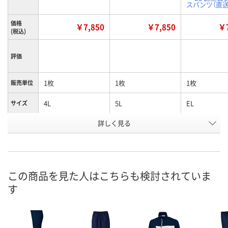
スパンツ（直送
価格
￥7,850
￥7,850
￥7
(税込)
評価
1枚
1枚
1枚
販売単位
4L
5L
EL
サイズ
詳しく見る
ネイビー
ネイビー
ネイビー
カラー
お申込番
K929122
K929123
K739339
号
直送品
直送品
直送品
在庫
この商品を見た人はこちらも検討されていま
す
8月25日（火）まで
8月25日（火）まで
8月25日（火）
お届け日
数量
数量
数量