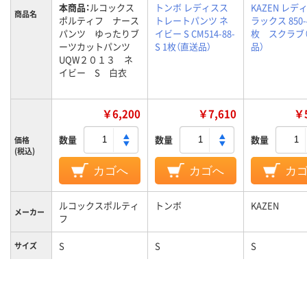
本商品：
ルコックス
トンボ レディスス
KAZEN レデ
商品名
ポルティフ ナース
トレートパンツ ネ
ラックス 850-4
パンツ ゆったりブ
イビー S CM514-88-
枚 スクラブ
ーツカットパンツ
S 1枚（直送品）
品）
UQW２０１３ ネ
イビー S 白衣
￥6,200
￥7,610
￥5
数量
数量
数量
価格
(税込)
カゴへ
カゴへ
カ
ルコックスポルティ
トンボ
KAZEN
メーカー
フ
S
S
S
サイズ
カラーグ
ネイビー系
ネイビー系
パープル系
ループ
女性用
女性用
対象