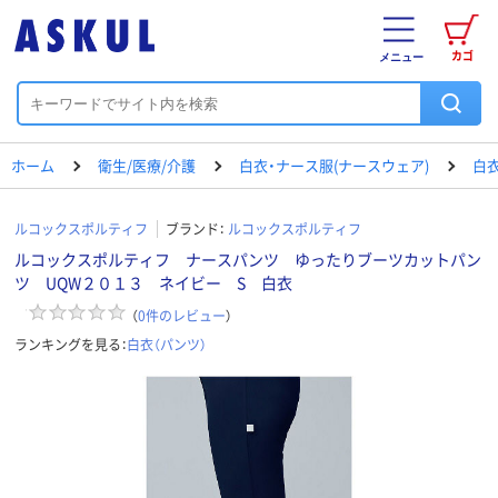
カゴ
メニュー
ホーム
衛生/医療/介護
白衣・ナース服(ナースウェア)
白衣
ルコックスポルティフ
ブランド：
ルコックスポルティフ
ルコックスポルティフ ナースパンツ ゆったりブーツカットパン
ツ UQW２０１３ ネイビー S 白衣
（
0
件のレビュー
）
ランキングを見る：
白衣（パンツ）