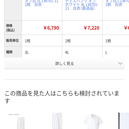
オフ白 3L LW701-11
ディスパンツ オフ
オフ白 L LW70
1枚 白衣
ホワイト 4L LW701-
1枚 白衣
11 白衣（直送品）
価格
￥6,790
￥7,220
￥6
(税込)
1枚
1枚
1枚
販売単位
3L
4L
L
種類
お申込番
詳しく見る
N229545
N229546
N229543
号
2点
あり
2点
在庫
8月8日（土）
8月21日（金）
8月8日（土）
お届け日
この商品を見た人はこちらも検討されていま
す
数量
数量
数量
カゴへ
カゴへ
カ