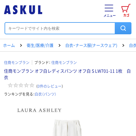
カゴ
メニュー
ホーム
衛生/医療/介護
白衣・ナース服(ナースウェア)
白衣
住商モンブラン
ブランド：
住商モンブラン
住商モンブラン オフ白レディスパンツ オフ白 S LW701-11 1枚 白
衣
（
0
件のレビュー
）
ランキングを見る：
白衣（パンツ）