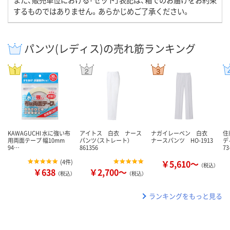
するものではありません。あらかじめご了承ください。
パンツ(レディス)の売れ筋ランキング
KAWAGUCHI 水に強い布
アイトス 白衣 ナース
ナガイレーベン 白衣
住
用両面テープ 幅10mm
パンツ（ストレート）
ナースパンツ HO-1913
デ
94…
861356
73
(
4件
)
￥5,610～
（税込）
￥638
￥2,700～
（税込）
（税込）
ランキングをもっと見る