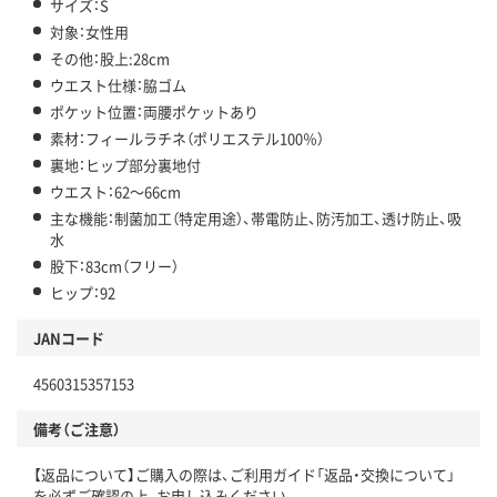
サイズ：S
対象：女性用
その他：股上:28cm
ウエスト仕様：脇ゴム
ポケット位置：両腰ポケットあり
素材：フィールラチネ（ポリエステル100％）
裏地：ヒップ部分裏地付
ウエスト：62～66cm
主な機能：制菌加工（特定用途）、帯電防止、防汚加工、透け防止、吸
水
股下：83cm（フリー）
ヒップ：92
JANコード
4560315357153
備考（ご注意）
【返品について】ご購入の際は、ご利用ガイド「返品・交換について」
を必ずご確認の上、お申し込みください。