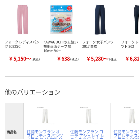
フォーク レディスパン
KAWAGUCHI 水に強い
フォーク 女子パンツ
フォーク 
ツ 6022SC
布用両面テープ 幅
2917 白衣
ツ HI302
10mm 94…
￥5,150～
￥638
￥5,280～
￥6,8
（税込）
（税込）
（税込）
他のバリエーション
住商モンブラン オ
住商モンブラン ロ
住商モンブラ
商品名
フ白レディスパンツ
ーラ アシュレイ レ
フ白レディス