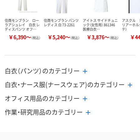
住商モンブラン ロー
住商モンブラン パンツ
アイトス サイドチュニ
アスクル 
ラアシュレイ 白衣 レ
レディス 白 73-2261
ック（女性用） 861346
リアーホルダ
ディスパンツ オフ…
医療白衣…
テ）
￥6,390～
￥5,240～
￥3,876～
￥4
（税込）
（税込）
（税込）
白衣（パンツ）のカテゴリー
白衣・ナース服(ナースウェア)のカテゴリー
オフィス用品のカテゴリー
作業・研究用品のカテゴリー