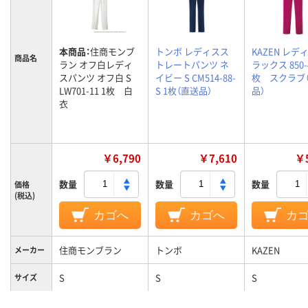
本商品：
住商モンブ
トンボ レディスス
KAZEN レデ
商品名
ラン オフ白レディ
トレートパンツ ネ
ラックス 850-4
スパンツ オフ白 S
イビー S CM514-88-
枚 スクラブ
LW701-11 1枚 白
S 1枚（直送品）
品）
衣
￥6,790
￥7,610
￥5
数量
数量
数量
価格
(税込)
カゴへ
カゴへ
カ
住商モンブラン
トンボ
KAZEN
メーカー
S
S
S
サイズ
カラーグ
ホワイト系
ネイビー系
パープル系