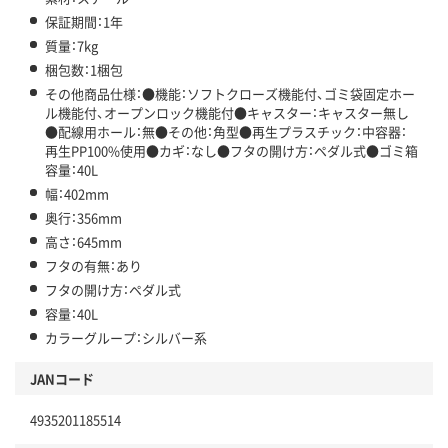
保証期間：1年
質量：7kg
梱包数：1梱包
その他商品仕様：●機能：ソフトクローズ機能付、ゴミ袋固定ホー
ル機能付、オープンロック機能付●キャスター：キャスター無し
●配線用ホール：無●その他：角型●再生プラスチック：中容器：
再生PP100%使用●カギ：なし●フタの開け方：ペダル式●ゴミ箱
容量：40L
幅：402mm
奥行：356mm
高さ：645mm
フタの有無：あり
フタの開け方：ペダル式
容量：40L
カラーグループ：シルバー系
JANコード
4935201185514