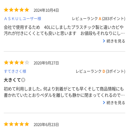
2024年10月4日
ＡＳＫＵＬユーザー様
レビューランク
A
(283ポイント)
会社で使用するため 40Lにしましたプラスチック製と違いカビや
汚れが付きにくくとても良いと思います お値段もそれなりにしま
すが相応の価値があると思います
続きを見る
2020年9月27日
すてきさく様
レビューランク
D
(3ポイント)
大きくて◎
初めて利用しました。何より到着がとても早くそして商品情報にも
書かれていたとおりペダルを離しても静かに閉まってくれるので満
足です。満足度については、さきほど到着したばかりでまだわから
続きを見る
ないのでとりあえず今の状況では星４つとさせて頂きました。
2020年6月23日