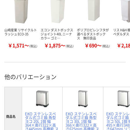
山崎産業 リサイクルト
エコン ダストボックス
ポリプロピレンフタが
リス H&H
ラッシュ ECO-35
ジョイント40L ニーナ
選べるダストボック
ペダルダス
カラー ゴミ…
ス 無印良品
￥1,571～
￥1,875～
￥690～
￥2,1
（税込）
（税込）
（税込）
他のバリエーション
EKO ステンレスぺ
EKO ステンレスペ
EKO ステン
商品名
ダル式ゴミ箱 角型
ダル式ゴミ箱 角型
ダル式ゴミ箱
ヨコ 20L 1個 幅
ヨコ 30L 1個 幅
ヨコ 50L 1個 
364×奥行322×高
366×奥行322×高
495×奥行34
さ445mm 高機能 ス
さ625mm 高機能 ス
さ647mm 