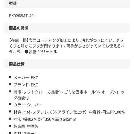
型番
EK9268MT-40L
商品の特徴
【在庫一掃】表面コーティング加工により、汚れがつきにくい。ゆっ
くりと静かにフタが閉まります。両手がふさがっていても使えるペ
ダル式。 ●容量:40リットル
商品仕様
メーカー：EKO
ブランド：EKO
機能：ソフトクローズ機能付、ゴミ袋固定ホール付、オープンロッ
ク機能付
カラー：シルバー
材質：本体：ステンレス（ヘアライン仕上げ）、中容器：再生PP100%
寸法：幅402×奥行356×高さ645mm
製造国：中国製
素材：スチール