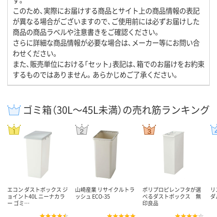
このため、実際にお届けする商品とサイト上の商品情報の表記
が異なる場合がございますので、ご使用前には必ずお届けした
商品の商品ラベルや注意書きをご確認ください。
さらに詳細な商品情報が必要な場合は、メーカー等にお問い合
わせください。
また、販売単位における「セット」表記は、箱でのお届けをお約束
するものではありません。あらかじめご了承ください。
ゴミ箱（30L～45L未満）の売れ筋ランキング
エコン ダストボックス ジ
山崎産業 リサイクルトラ
ポリプロピレンフタが選
リ
ョイント40L ニーナカラ
ッシュ ECO-35
べるダストボックス 無
ダ
ー ゴミ…
印良品