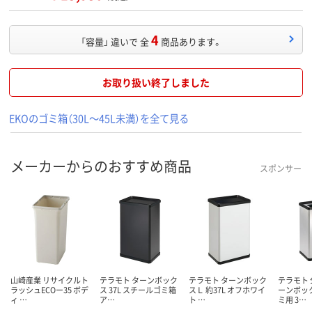
4
「容量」 違いで 全
商品あります。
お取り扱い終了しました
EKOのゴミ箱（30L～45L未満）を全て見る
メーカーからのおすすめ商品
スポンサー
山崎産業 リサイクルト
テラモト ターンボック
テラモト ターンボック
テラモト
ラッシュECOー35 ボデ
ス 37L スチールゴミ箱
スＬ 約37L オフホワイ
ーンボック
ィ …
ア…
ト …
ミ用 3…