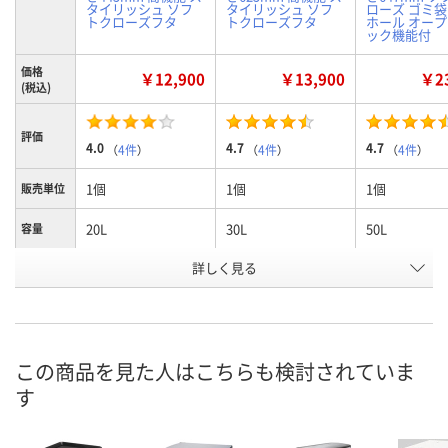
タイリッシュ ソフ
タイリッシュ ソフ
ローズ ゴミ
トクローズフタ
トクローズフタ
ホール オー
ック機能付
価格
￥12,900
￥13,900
￥23
(税込)
評価
4.0
4.7
4.7
（
4件
）
（
4件
）
（
4件
）
1個
1個
1個
販売単位
20L
30L
50L
容量
お申込番
詳しく見る
8472895
8472984
8472920
号
在庫
お届け日
この商品を見た人はこちらも検討されていま
お取り扱い終了しま
お取り扱い終了しま
お取り扱い終
す
した
した
した