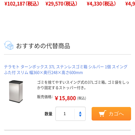
¥102,187（税込）
¥29,570（税込）
¥4,330（税込）
¥4,
おすすめの代替商品
テラモト ターンボックス 37L ステンレスゴミ箱 シルバー 1個 スイング
ふた付 スリム 幅360×奥行248×高さ600mm
ゴミを捨てやすいスイング式の37Lゴミ箱。ゴミ袋をしっ
かり固定するストッパー付き。
販売価格：
￥15,800
(税込)
数量
カゴへ