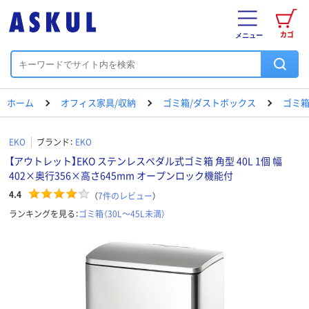
カゴ
メニュー
ホーム
オフィス家具/収納
ゴミ箱/ダストボックス
ゴミ箱（
EKO
ブランド：
EKO
【アウトレット】EKO ステンレスペダル式ゴミ箱 角型 40L 1個 幅
402×奥行356×高さ645mm オープンロック機能付
4.4
（
7
件のレビュー
）
ランキングを見る：
ゴミ箱（30L～45L未満）