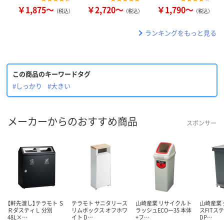
￥1,875～
￥2,720～
￥1,790～
（税込）
（税込）
（税込）
ランキングをもっと見る
この商品のキーワードタグ
#しっかり
#大きい
メーカーからのおすすめ商品
スポンサー
【軒先渡し】テラモト Ｓ
テラモト サニタリース
山崎産業 リサイクルト
山崎産業
ＲダスティＬ 分別
リムボックス オフホワ
ラッシュECOー35 本体
スFITステ
48L×…
イト D…
+フ…
DP…