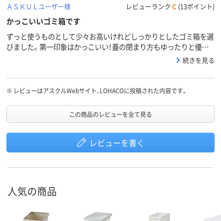
ＡＳＫＵＬユーザー様
レビューランク
C
(13ポイント)
かっこいいゴミ箱です
ずっと使うものとして少々お高いけれどしっかりとしたゴミ箱を選
びました。第一印象はかっこいい！蓋の閉まり方もゆったりと優雅
に閉まる感じがとてもいいです。布のタオルからペーパータオルに
続きを見る
変えたことでゴミが増え大きいサイズにしました。皆の評判も上々
です。
※
レビューはアスクルWebサイト、LOHACOに投稿された内容です。
この商品のレビューを全て見る
レビューを書く
人気の商品