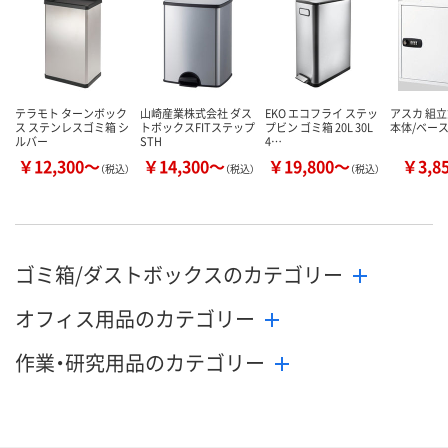
テラモト ターンボック
山崎産業株式会社 ダス
EKO エコフライ ステッ
アスカ 組
ス ステンレスゴミ箱 シ
トボックスFITステップ
プビン ゴミ箱 20L 30L
本体/ベース
ルバー
STH
4…
￥12,300～
￥14,300～
￥19,800～
￥3,8
（税込）
（税込）
（税込）
ゴミ箱/ダストボックスのカテゴリー
オフィス用品のカテゴリー
作業・研究用品のカテゴリー