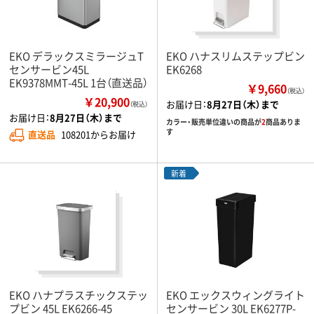
EKO デラックスミラージュT
EKO ハナスリムステップビン
センサービン45L
EK6268
EK9378MMT-45L 1台（直送品）
￥9,660
（税込）
￥20,900
お届け日：
8月27日（木）まで
（税込）
お届け日：
8月27日（木）まで
カラー・販売単位違いの商品が
2
商品ありま
す
直送品
108201からお届け
新着
EKO ハナプラスチックステッ
EKO エックスウィングライト
プビン 45L EK6266-45
センサービン 30L EK6277P-