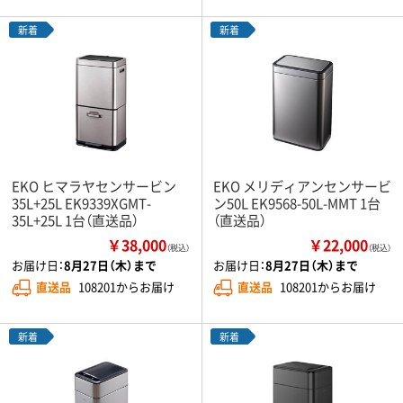
新着
新着
EKO ヒマラヤセンサービン
EKO メリディアンセンサービ
35L+25L EK9339XGMT-
ン50L EK9568-50L-MMT 1台
35L+25L 1台（直送品）
（直送品）
￥38,000
￥22,000
（税込）
（税込）
お届け日：
8月27日（木）まで
お届け日：
8月27日（木）まで
直送品
108201からお届け
直送品
108201からお届け
新着
新着