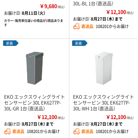
30L-BL 1台（直送品）
￥9,680
（税込）
￥12,100
お届け日：
8月11日（火）
（税込）
お届け日：
8月27日（木）まで
カラー・販売単位違いの商品が
3
商品ありま
す
直送品
108201からお届け
新着
新着
EKO エックスウィングライト
EKO エックスウィングライト
センサービン 30L EK6277P-
センサービン 30L EK6277P-
30L-GR 1台（直送品）
30L-WH 1台（直送品）
￥12,100
￥12,100
（税込）
（税込）
お届け日：
8月27日（木）まで
お届け日：
8月27日（木）まで
直送品
108201からお届け
直送品
108201からお届け