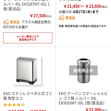
ルバー 45L EK9287MT-45L 1
￥21,450
￥23,650
個（直送品）
お届け日：
8月27日（木）まで
￥27,500
（税込）
直送品
直送品
アスクル指定出荷元
容量・販売単位違いの商品が
2
商品あります
03715からお届け
メーカー都合により
販売停止中です
EKO ステンレスぺダル式ゴミ
EKO アーバンコマーシャルビ
箱 角型ヨコ
ン ゴミ箱 シルバー 50L
EK9055MT-50L 1個（直送品）
￥22,000
（税込）