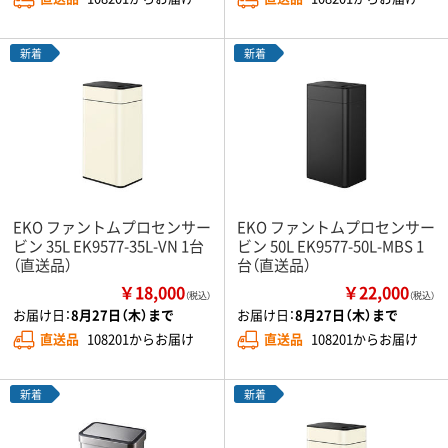
新着
新着
EKO ファントムプロセンサー
EKO ファントムプロセンサー
ビン 35L EK9577-35L-VN 1台
ビン 50L EK9577-50L-MBS 1
（直送品）
台（直送品）
￥18,000
￥22,000
（税込）
（税込）
お届け日：
8月27日（木）まで
お届け日：
8月27日（木）まで
直送品
108201からお届け
直送品
108201からお届け
新着
新着