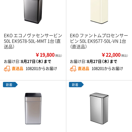
EKO エコノヴァセンサービン
EKO ファントムプロセンサー
50L EK9578-50L-MMT 1台（直
ビン 50L EK9577-50L-VN 1台
送品）
（直送品）
￥19,800
￥22,000
（税込）
（税込）
お届け日：
8月27日（木）まで
お届け日：
8月27日（木）まで
直送品
108201からお届け
直送品
108201からお届け
新着
新着