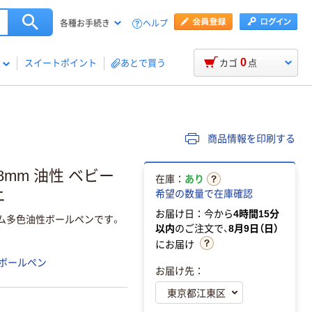
ヘルプ
各種お手続き
0
スイートポイント
あとで買う
カゴ
点
商品情報を印刷する
8mm 油性 ベビー
在庫：
あり
ニ
希望の数量で在庫確認
お届け日：今から
4時間15分
ム多色油性ボールペンです。
以内
のご注文で、
8月9日（日）
にお届け
ボールペン
お届け先：