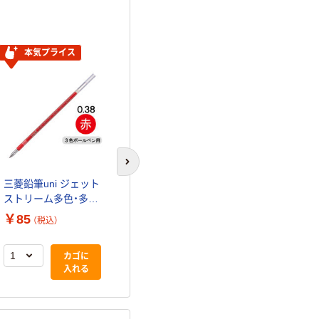
本気プライス
本気プライス
本気プライ
次のスライドへ
三菱鉛筆uni ジェット
三菱鉛筆uni ジェット
三菱鉛筆uni
ストリーム多色・多機
ストリーム多色・多機
ストリーム多
能用替芯 紙パッケ
能用替芯 紙パッケ
能用替芯 紙
￥85
￥758
￥85
（税込）
（税込）
（税込）
ージ 0.38ｍｍ 赤
ージ 0.38ｍｍ 赤
ージ 0.38
SXR8038K.15 1本
SXR8038K.15 1箱
SXR8038K.3
カゴに
カゴに
（10本入）
入れる
入れる