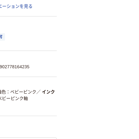
エーションを見る
可
2778164235
軸色：ベビーピンク
／
インク
ベビーピンク軸