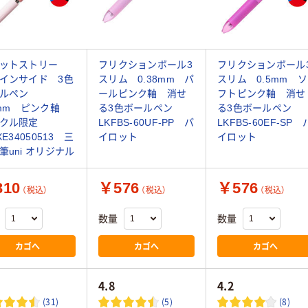
ットストリー
フリクションボール3
フリクションボール
インサイド 3色
スリム 0.38mm パ
スリム 0.5mm ソ
ールペン
ールピンク軸 消せ
フトピンク軸 消せ
5mm ピンク軸
る3色ボールペン
る3色ボールペン
スクル限定
LKFBS-60UF-PP パ
LKFBS-60EF-SP 
XE34050513 三
イロット
イロット
筆uni オリジナル
10
￥576
￥576
（税込）
（税込）
（税込）
数量
数量
カゴへ
カゴへ
カゴへ
4.8
4.2
(31)
(5)
(8)