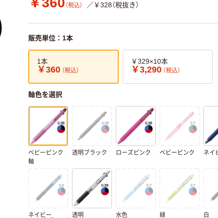
￥360
／￥328（税抜き）
（税込）
販売単位：1本
1本
￥329×10本
￥360
￥3,290
（税込）
（税込）
軸色を選択
ベビーピンク
透明ブラック
ローズピンク
ベビーピンク
ネイ
軸
ネイビー
透明
水色
緑
白