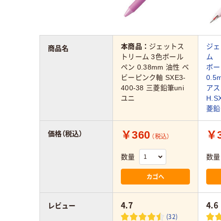
本商品：
ジェットス
ジェ
商品名
トリーム 3色ボール
ム 
ペン 0.38mm 油性 ベ
ボ
ビーピンク軸 SXE3-
0.
400-38 三菱鉛筆uni
ア
ユニ
H.S
菱鉛
￥360
￥3
価格（税込）
（税込）
数量
数量
カゴへ
4.7
4.6
レビュー
(32)