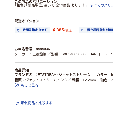
この商品のバリエーション
「軸色」「販売単位」違いで 全13商品 あります。
すべてのバリ
配送オプション
￥385
時間帯指定 指定可
置き場所指定 利用
（税込）
お申込番号：8484036
メーカー：三菱鉛筆
／型番：SXE340038.68
／JANコード：490
商品詳細
ブランド名
JETSTREAM（ジェットストリーム）
／
カラー
種類
ジェットストリームインク
／
軸径
12.2mm
／
軸色
もっと見る
類似商品と比較する