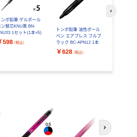
次のスライド
トンボ鉛筆 ゲルボール
トンボ鉛筆
ン替芯KNU黒 BN-
ペン替芯KN
トンボ鉛筆 油性ボール
NU33 1セット(1本×5)
KNE33 1
ペン エアプレス フルブ
￥598
￥598
ラック BC-APN12 1本
（税込）
（
￥628
（税込）
オ
次へ