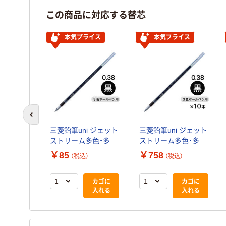
この商品に対応する替芯
本気プライス
本気プライス
i ジェット
前のスライドへ
多色・多機
三菱鉛筆uni ジェット
三菱鉛筆uni ジェット
紙パッケ
ストリーム多色・多機
ストリーム多色・多機
）
8ｍｍ 青
能用替芯 紙パッケ
能用替芯 紙パッケ
￥85
￥758
33 1箱
（税込）
（税込）
ージ 0.38ｍｍ 黒
ージ 0.38ｍｍ 黒
カゴに
SXR8038K.24 1本
SXR8038K.24 1箱
入れる
カゴに
カゴに
（10本入）
入れる
入れる