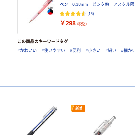
ペン 0.38mm ピンク軸 アスクル
H.SXE34053813 三菱鉛筆uni オリジ
(15)
￥298
（税込）
この商品のキーワードタグ
#かわいい
#使いやすい
#便利
#小さい
#細い
#細か
新着