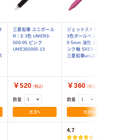
3
三菱鉛筆 ユニボール
ジェットストリーム
ジェット
R：E 3色 UMER3-
3色ボールペン
ム イン
500-05 ピンク
0.5mm 油性 ローズピ
ボール
UME350005.13
ンク軸 SXE3-400-05
0.7m
パ
三菱鉛筆uniユニ
アスクル
鉛筆uni
￥520
￥360
￥320
（税込）
（税込）
数量
数量
数量
カゴへ
カゴへ
4.7
4.6
(21)