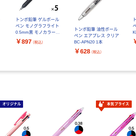
ル
トンボ鉛筆 ゲルボール
ト
ペン モノグラフライト
ペ
トンボ鉛筆 油性ボール
0.5mm黒 モノカラー
K
ペン エアプレス クリア
本
FCG-124A 1セット(1本
￥897
BC-APN20 1本
（税込）
×5)
￥628
（税込）
オリジナル
本気プライス