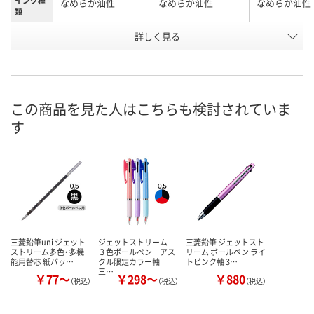
インク種
なめらか油性
なめらか油性
なめらか油性
類
詳しく見る
グラスグリーン
グラスグリーン
コーラルピン
軸色
お申込番
RH52144
RH51222
RH52138
号
2点
あり
7点
在庫
この商品を見た人はこちらも検討されていま
す
8月9日（日）
8月9日（日）
8月8日（土）
お届け日
数量
数量
数量
カゴへ
カゴへ
カ
三菱鉛筆uni ジェット
ジェットストリーム
三菱鉛筆 ジェットスト
ストリーム多色・多機
３色ボールペン アス
リーム ボールペン ライ
能用替芯 紙パッ…
クル限定カラー軸
トピンク軸 3…
三…
￥77～
￥298～
￥880
（税込）
（税込）
（税込）