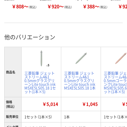
￥808～
￥920～
￥388～
￥9
（税込）
（税込）
（税込）
他のバリエーション
商品名
三菱鉛筆 ジェット
三菱鉛筆 ジェット
三菱鉛筆 ジ
ストリーム4&1
ストリーム4&1
ストリーム4&
0.5mmグラスグリ
0.5mmグラスグリ
0.5mmコー
ーンLite touch ink
ーンLite touch ink
ンクLite touc
MSXE5LS05.18 1セ
MSXE5LS05.18 1本
MSXE5LS05.6
ット(1本×5)
ット(1本×5)
価格
￥5,014
￥1,045
￥5
(税込)
1セット（1本×5）
1本
1セット（1本×
販売単位