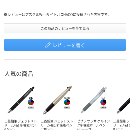
※
レビューはアスクルWebサイト、LOHACOに投稿された内容です。
この商品のレビューを全て見る
レビューを書く
人気の商品
三菱鉛筆 ジェットスト
三菱鉛筆 ジェットスト
ゼブラ サラサ ゲルイン
三菱鉛筆 
リーム4&1 多機能ペン
リーム4&1 多機能ペン
ク多機能ボールペン
リーム4&1
0.5mm
0.38mm
+シャープ
0.7mm