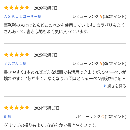
ループ
2026年8月7日
アスクル
ＡＳＫＵＬユーザー様
レビューランク
A
(163ポイント)
商品環境
90
スコア
事務所の人はほとんどこのペンを使用しています。カラバリもたく
さんあって、書き心地もよく気に入っています。
2025年2月7日
アスクル１様
レビューランク
A
(367ポイント)
書きやすく1本あればどんな場面でも活用できますが、シャーペンが
壊れやすく？芯が出てこなくなり、2回ほどシャーペン部分だけを取
り替えました。それを除けば、とても気に入っています。
続きを見る
2024年5月17日
創様
レビューランク
C
(13ポイント)
グリップの握りもよく、なめらかで書きやすいです。