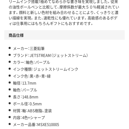
リームインク搭載！極めてなめらかな書き味を実現しました。従来
の油性ボールペンと比較して、摩擦係数が最大５０％軽減されてい
ます。顔料と新しい色材を組み合わせることにより、くっきりと濃
い描線を実現。また、速乾性にも優れています。高級感のあるボデ
ィは仕事用にはもちろんギフトにもおすすめです。
商品仕様
メーカー：三菱鉛筆
ブランド：JETSTREAM（ジェットストリーム）
カラー：軸色：パープル
インク種類：ジェットストリームインク
インク色：黒・赤・青・緑
軸径：13.7mm
軸色：パープル
長さ：148.8mm
ボール径：0.5mm
材質：軸：ABS樹脂、塗装
内容：4色+シャープ
メーカー品番：MSXE510005