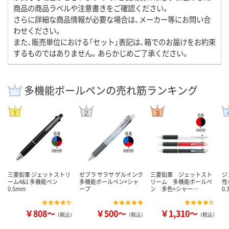
商品の商品ラベルや注意書きをご確認ください。
さらに詳細な商品情報が必要な場合は、メーカー等にお問い合
わせください。
また、販売単位における「セット」表記は、箱でのお届けをお約束
するものではありません。あらかじめご了承ください。
多機能ボールペンの売れ筋ランキング
三菱鉛筆 ジェットストリ
ゼブラ サラサ ゲルインク
三菱鉛筆 ジェットスト
ジ
ーム4&1 多機能ペン
多機能ボールペン+シャ
リーム 多機能ボールペ
性
0.5mm
ープ
ン 多色+シャー…
0
￥808～
￥500～
￥1,310～
（税込）
（税込）
（税込）