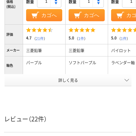
数量
数量
数量
価格
(税込)
カゴへ
カゴへ
カ
評価
4.7
5.0
5.0
（
21件
）
（
1件
）
（
1件
）
三菱鉛筆
三菱鉛筆
パイロット
メーカー
パープル
ソフトパープル
ラベンダー軸
軸色
詳しく見る
0.5mm
0.38mm
0.5mm
ボール径
ジェットストリーム
低粘度油性イ
インク種
類
インク
黒・赤・青・緑
黒
黒・赤・青・シ
インク色
レビュー（22件）
13.7mm
12.9mm
軸径
カラーグ
パープル系
パープル系