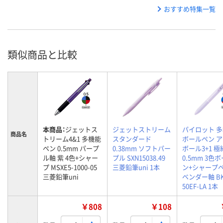
おすすめ特集一覧
類似商品と比較
本商品：
ジェットス
ジェットストリーム
パイロット 
商品名
トリーム4&1 多機能
スタンダード
ボールペン 
ペン 0.5mm パープ
0.38mm ソフトパー
ボール3+1 極
ル軸 紫 4色+シャー
プル SXN15038.49
0.5mm 3色
プ MSXE5-1000-05
三菱鉛筆uni 1本
ン+シャープペ
三菱鉛筆uni
ベンダー軸 BK
50EF-LA 1本
￥808
￥108