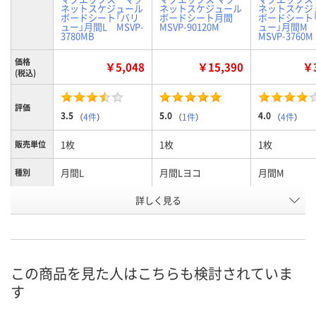
ネットスケジュール
ネットスケジュール
ネットスケジ
ボードシート「バリ
ボードシート月間
ボードシート
ュー」月間L MSVP-
MSVP-90120M
ュー」月間
3780MB
MSVP-3760M
価格
￥5,048
￥15,390
￥3
(税込)
評価
3.5
5.0
4.0
（
4件
）
（
1件
）
（
4件
）
1枚
1枚
1枚
販売単位
月間L
月間Lヨコ
月間M
種別
お申込番
詳しく見る
8507201
J444230
8506859
号
3点
5点
9点
在庫
8月8日（土）
8月8日（土）
8月8日（土）
お届け日
この商品を見た人はこちらも検討されていま
す
数量
数量
数量