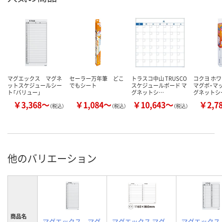
マグエックス マグネ
セーラー万年筆 どこ
トラスコ中山 TRUSCO
コクヨ ホ
ットスケジュールシー
でもシート
スケジュールボード マ
マグボ・マ
ト「バリュー」
グネットシ…
グネットシ
￥3,368～
￥1,084～
￥10,643～
￥2,7
（税込）
（税込）
（税込）
他のバリエーション
商品名
マグエックス マグ
マグエックス マグ
マグエックス