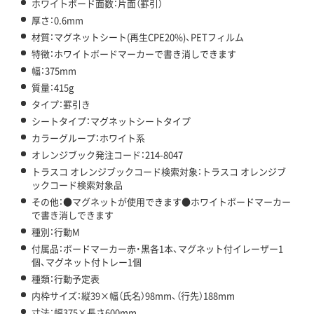
ホワイトボード面数：片面（罫引）
厚さ：0.6mm
材質：マグネットシート(再生CPE20%)、PETフィルム
特徴：ホワイトボードマーカーで書き消しできます
幅：375mm
質量：415g
タイプ：罫引き
シートタイプ：マグネットシートタイプ
カラーグループ：ホワイト系
オレンジブック発注コード：214-8047
トラスコ オレンジブックコード検索対象：トラスコ オレンジブ
ックコード検索対象品
その他：●マグネットが使用できます●ホワイトボードマーカー
で書き消しできます
種別：行動M
付属品：ボードマーカー赤・黒各1本、マグネット付イレーザー1
個、マグネット付トレー1個
種類：行動予定表
内枠サイズ：縦39×幅（氏名）98mm、（行先）188mm
寸法：幅375×長さ600mm