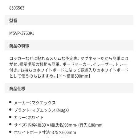
8506563
型番
MSVP-3760KJ
商品の特徴
ロッカーなどに貼れるスリムな予定表。マグネットだから簡単には
がせ、掲示場所の移動も簡単。ボードマーカー、イレーザー、トレー
付き。お持ちのホワイトボードに貼って罫線入りのホワイトボード
として使うのもおすすめ。【×～横幅500mm】
商品仕様
メーカー：マグエックス
ブランド：マグエックス（MagX）
カラー：ホワイト
サイズ：内枠：縦39×幅(氏名)98mm、(行先)188mm
ホワイトボード寸法：375×600mm