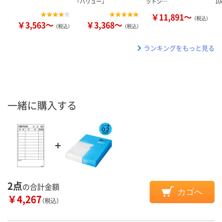
「バリュー」
ットシ…
1
￥11,891～
（税込）
￥3,563～
￥3,368～
（税込）
（税込）
ランキングをもっと見る
一緒に購入する
2点
の合計金額
カゴへ
￥4,267
（税込）