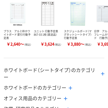
カゴへ
カゴへ
カ
プラス アルミ枠ホワ
ユニット 行動予定表
スケジュールボード（マ
日学 アル
イトボード 罫引行動予
867-03 1枚（直送品）
グネットシートタイプ）
フレームホ
定表
行動予定表
ド 行動予
￥2,640～
￥3,624
￥3,880～
￥3,6
（税込）
（税込）
（税込）
ホワイトボード（シートタイプ）のカテゴリ
ー
ホワイトボードのカテゴリー
オフィス用品のカテゴリー