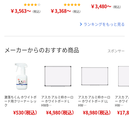
￥3,480～
（税込）
￥3,563～
￥3,368～
（税込）
（税込）
ランキングをもっと見る
メーカーからのおすすめ商品
スポンサー
激落ちくん ホワイトボ
アスカ アルミ枠ホーロ
アスカ アルミ枠ホーロ
アスカ 
ード用クリーナー レッ
ー ホワイトボード L
ー ホワイトボード LL
ー ホワイ
ク
HWB…
HW…
HW…
¥530（税込）
¥4,980（税込）
¥8,980（税込）
¥17,