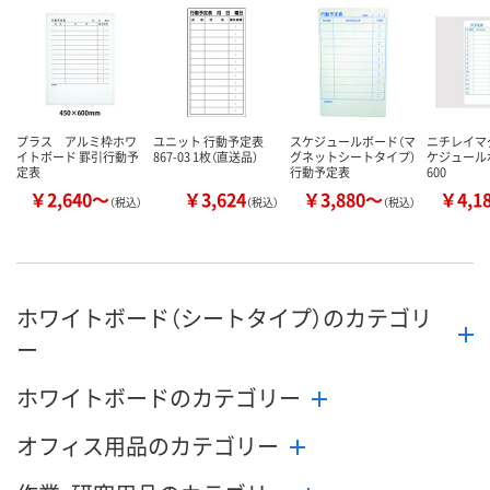
カゴへ
カゴへ
カ
プラス アルミ枠ホワ
ユニット 行動予定表
スケジュールボード（マ
ニチレイマ
イトボード 罫引行動予
867-03 1枚（直送品）
グネットシートタイプ）
ケジュールボ
定表
行動予定表
600
￥2,640～
￥3,624
￥3,880～
￥4,1
（税込）
（税込）
（税込）
ホワイトボード（シートタイプ）のカテゴリ
ー
ホワイトボードのカテゴリー
オフィス用品のカテゴリー