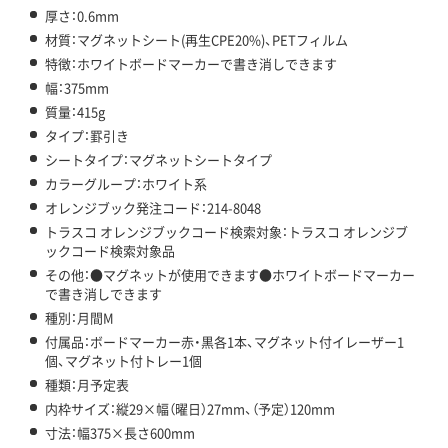
厚さ：0.6mm
材質：マグネットシート(再生CPE20%)、PETフィルム
特徴：ホワイトボードマーカーで書き消しできます
幅：375mm
質量：415g
タイプ：罫引き
シートタイプ：マグネットシートタイプ
カラーグループ：ホワイト系
オレンジブック発注コード：214-8048
トラスコ オレンジブックコード検索対象：トラスコ オレンジブ
ックコード検索対象品
その他：●マグネットが使用できます●ホワイトボードマーカー
で書き消しできます
種別：月間M
付属品：ボードマーカー赤・黒各1本、マグネット付イレーザー1
個、マグネット付トレー1個
種類：月予定表
内枠サイズ：縦29×幅（曜日）27mm、（予定）120mm
寸法：幅375×長さ600mm