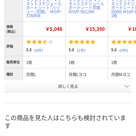
ネットスケジュール
ネットスケジュール
ネットスケジ
ボードシート「バリ
ボードシート月間
ボードシート
ュー」月間L MSVP-
MSVP-90120M
(6090) MSVP
3780MB
1枚
価格
￥5,048
￥15,390
￥10
(税込)
評価
3.5
5.0
5.0
（
4件
）
（
1件
）
（
4件
）
1枚
1枚
1枚
販売単位
月間L
月間Lヨコ
月間Mヨコ
種別
お申込番
詳しく見る
8507201
J444230
2331263
号
あり
5点
入荷待ち
在庫
8月11日（火）
8月10日（月）
8月17日（月）
お届け日
この商品を見た人はこちらも検討されていま
す
数量
数量
数量