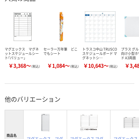
マグエックス マグネ
セーラー万年筆 どこ
トラスコ中山 TRUSCO
プラス グ
ットスケジュールシー
でもシート
スケジュールボード マ
向け小型ホ
ト「バリュー」
グネットシ…
ド A3両面
￥3,368～
￥1,084～
￥10,643～
￥3,4
（税込）
（税込）
（税込）
他のバリエーション
商品名
マグエックス マグ
マグエックス マグ
マグエックス