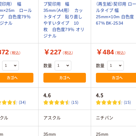
契印用） 幅
プ契印用 幅
（再生紙）契印用 ロ
mm×25m ロール
35mm（A4用） カッ
ルタイプ 幅
プ 白色度79％
トタイプ 貼り直し
25mm×10m 白色度
ジナル
やすいタイプ 10
67% BK-2534
枚 白色度79％ オリ
ジナル
72
￥227
￥484
（税込）
（税込）
（税込）
数量
数量
カゴへ
カゴへ
カゴへ
4.6
4.5
(34)
(15)
(15)
クル
アスクル
ニチバン
mm
35mm
25mm