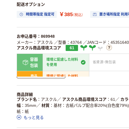
配送オプション
￥385
時間帯指定 指定可
置き場所指定 利用
（税込）
お申込番号：869948
メーカー：アスクル
／型番：43764
／JANコード：45351640
アスクル商品環境スコア
61
容器
環境に配慮した材料
省資源・無包装
を使用
包装
詳しく見る
商品
環境に配慮した材料
省資源・省エネ・節水
本体
を使用
独自の回収スキームがあ
アスクルで資源循環し
商品詳細
仕組
る
ている
ブランド名
アスクル
／
アスクル商品環境スコア
61
／
カラ
幅
35mm
／
材質
基材：古紙パルプ配合率20%(白色度79%)、
この商品の環境配慮ポイントです。詳しくはページ下部の商品
紙：紙
ア詳細／加点項目
」で確認できます。
もっと見る