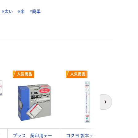
#太い
#楽
#簡単
人気商品
人気商品
次へ
プ
プラス 契印用テー
コクヨ 製本テープ(カ
ビュート