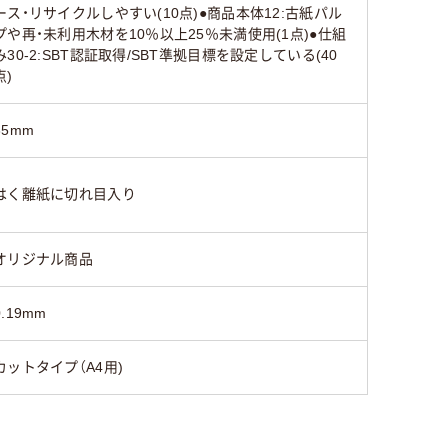
ース・リサイクルしやすい(10点)●商品本体12:古紙パル
プや再・未利用木材を10％以上25％未満使用(1点)●仕組
み30-2:SBT認証取得/SBT準拠目標を設定している(40
点)
35mm
はく離紙に切れ目入り
オリジナル商品
0.19mm
カットタイプ（A4用)