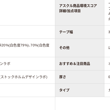
アスクル商品環境スコア
詳細/加点項目
テープ幅
0%(白色度79%)、70%(白色度
その他
インラボ
おすすめ＆注目商品
n Lab(ストックホルムデザインラボ)
厚さ
タイプ