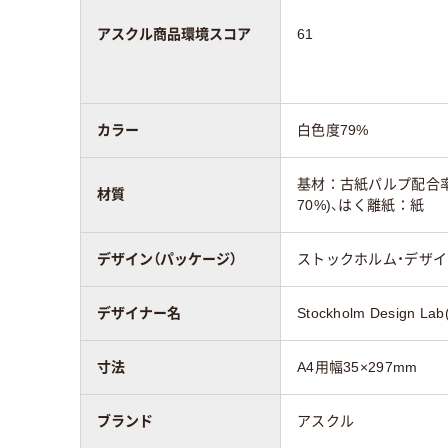
アスクル商品環境スコア
61
カラー
白色度79%
基材：古紙パルプ配合率2
材質
70%)、はく離紙：紙
デザイン（パッケージ）
ストックホルム・デザ
デザイナー名
Stockholm Desig
寸法
A4用幅35×297mm
ブランド
アスクル