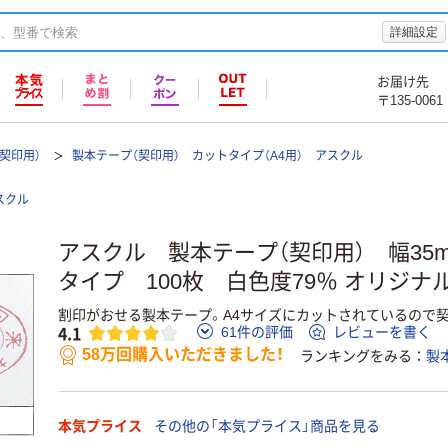
詳細設定
お届け先
〒135-0061
契印用）
製本テープ（契印用） カットタイプ（A4用） アスクル
スクル
アスクル 製本テープ（契印用） 幅35m
タイプ 100枚 白色度79％ オリジナ
割印がおせる製本テープ。A4サイズにカットされているので
4.1
61件の評価
レビューを書く
58万回購入いただきました！
ランキングをみる
製
本気プライス
その他の「本気プライス」商品を見る