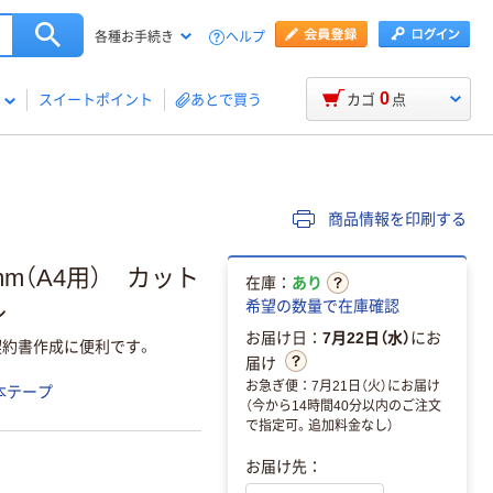
ヘルプ
各種お手続き
0
スイートポイント
あとで買う
カゴ
点
商品情報を印刷する
m（A4用） カット
在庫：
あり
ル
希望の数量で在庫確認
お届け日：
7月22日（水）
にお
契約書作成に便利です。
届け
お急ぎ便：7月21日（火）にお届け
本テープ
（今から14時間40分以内のご注文
で指定可。追加料金なし）
お届け先：