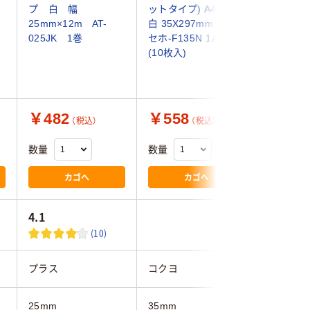
ー
プ 白 幅
ットタイプ) A4判用
本テープ
25mm×12m AT-
白 35X297mm 10枚
用 FS25-
025JK 1巻
セホ-F135N 1パック
個
(10枚入)
￥482
￥558
￥3,9
（税込）
（税込）
数量
数量
数量
カゴへ
カゴへ
4.1
(10)
プラス
コクヨ
ビュート
25mm
35mm
25mm