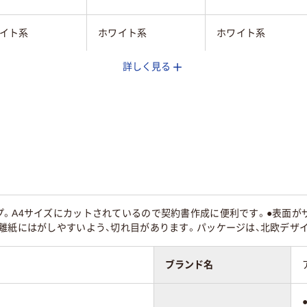
イト系
ホワイト系
ホワイト系
詳しく見る
ル
カット
ロール
51
40
プ。A4サイズにカットされているので契約書作成に便利です。●表面が
離紙にはがしやすいよう、切れ目があります。パッケージは、北欧デザ
ブランド名