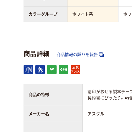
カラーグループ
ホワイト系
ホワ
製本テープのタイ
カット
ロー
プ
商品詳細
アスクル商品環境
商品情報の誤りを報告
61
61
スコア
割印がおせる製本テー
商品の特徴
契約書にぴったり。●剥
メーカー名
アスクル