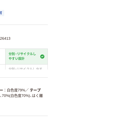
可
26413
分別・リサイクルし
やすい設計
分別・リサイクルしやす
い設計
温室効果ガスなどの
削減
ー
白色度79%
／
テープ
70%(白色度70%)、はく離
詳細「
アスクル商品環境スコ