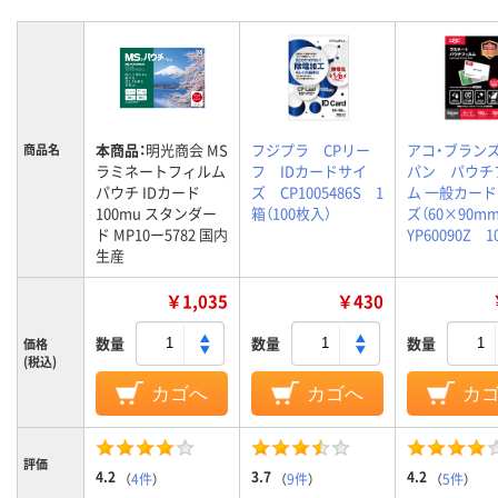
本商品：
明光商会 MS
フジプラ CPリー
アコ・ブラン
商品名
ラミネートフィルム
フ IDカードサイ
パン パウチ
パウチ IDカード
ズ CP1005486S 1
ム 一般カー
100mu スタンダー
箱（100枚入）
ズ（60×90m
ド MP10ー5782 国内
YP60090Z 
生産
￥1,035
￥430
数量
数量
数量
価格
(税込)
カゴへ
カゴへ
カ
評価
4.2
3.7
4.2
（
4件
）
（
9件
）
（
5件
）