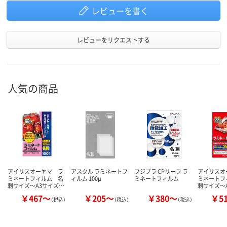
レビューを書く
レビューをリクエストする
人気の商品
アイリスオーヤマ ラ
アスクル ラミネートフ
フジプラ CPリーフ ラ
アイリスオ
ミネートフィルム 名
ィルム 100μ
ミネートフィルム
ミネートフ
刺サイズ～A3サイズ…
刺サイズ～
￥467～
￥205～
￥380～
￥5
（税込）
（税込）
（税込）