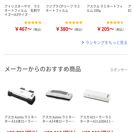
アイリスオーヤマ ラミ
フジプラ CPリーフ ラミ
アスクル ラミネートフィ
ア
ネートフィルム 名刺サ
ネートフィルム
ルム 100μ
E
イズ～A3サイズ…
￥467～
￥380～
￥205～
（税込）
（税込）
（税込）
ランキングをもっと見る
メーカーからのおすすめ商品
スポンサー
アスカ Asmix ラミネー
アスカ Asmix ラミネー
アスカ 6ローラーラミ
ター A3 6本ローラー…
ター A3 4本ローラー…
ネーターA3 L630A3 1…