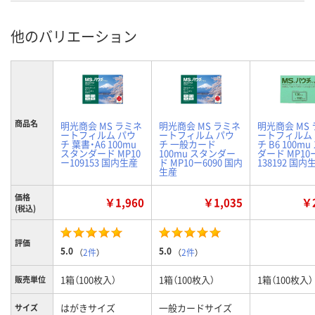
他のバリエーション
商品名
明光商会 MS ラミネ
明光商会 MS ラミネ
明光商会 MS
ートフィルム パウ
ートフィルム パウ
ートフィルム
チ 葉書・A6 100mu
チ 一般カード
チ B6 100m
スタンダード MP10
100mu スタンダー
ダード MP10
ー109153 国内生産
ド MP10ー6090 国内
138192 国内
生産
価格
￥1,960
￥1,035
￥2
(税込)
評価
5.0
5.0
（
2件
）
（
2件
）
1箱（100枚入）
1箱（100枚入）
1箱（100枚入）
販売単位
はがきサイズ
一般カードサイズ
サイズ