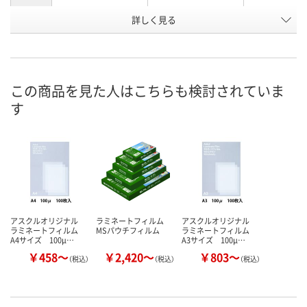
フィルム
詳しく見る
100μ
100μ
100μ
厚
お申込番
870475
870411
3481701
号
この商品を見た人はこちらも検討されていま
あり
あり
あり
在庫
す
8月7日（金）
8月7日（金）
8月7日（金）
お届け日
数量
数量
数量
カゴへ
カゴへ
カ
アスクルオリジナル
ラミネートフィルム
アスクルオリジナル
ラミネートフィルム
MSパウチフィルム
ラミネートフィルム
A4サイズ 100μ…
A3サイズ 100μ…
￥458～
￥2,420～
￥803～
（税込）
（税込）
（税込）