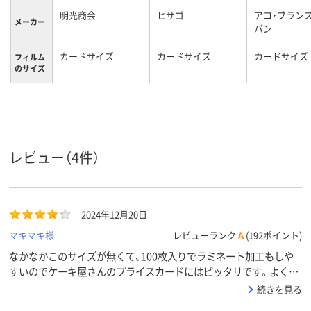
明光商会
ヒサゴ
アコ・ブラン
メーカー
パン
カードサイズ
カードサイズ
カードサイズ
フィルム
のサイズ
フィルム
100μm
100μm
100μm
の厚さ
フィルム
グロス
グロス
グロス
の加工
レビュー（4件）
グロス
グロス
グロス、ＰＥ
材質
Ｅ ＥＶＡ
2024年12月20日
マキマキ様
レビューランク
A
(192ポイント)
なかなかこのサイズが無くて、100枚入りでラミネート加工もしや
すいのでケーキ屋さんのプライスカードにはピッタリです。よく価
格変更するのですがマジックなどで上から訂正するといかにも値上
続きを見る
げしたのが分かってしまうので作り直ししたほうが良いですね。