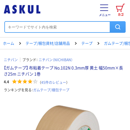
カゴ
メニュー
ホーム
テープ/梱包資材/店舗用品
テープ
ガムテープ/梱
ニチバン
ブランド：
ニチバン（NICHIBAN）
【ガムテープ】 布粘着テープ No.102N 0.3mm厚 黄土 幅50mm×長
さ25m ニチバン 1巻
4.4
（
45
件のレビュー
）
ランキングを見る：
ガムテープ/梱包テープ