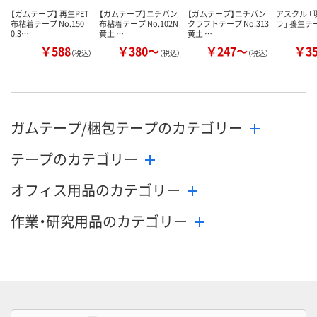
【ガムテープ】 再生PET
【ガムテープ】ニチバン
【ガムテープ】ニチバン
アスクル 
布粘着テープ No.150
布粘着テープ No.102N
クラフトテープ No.313
ラ」 養生テ
0.3…
黄土 …
黄土 …
￥588
￥380～
￥247～
￥3
（税込）
（税込）
（税込）
ガムテープ/梱包テープのカテゴリー
テープのカテゴリー
オフィス用品のカテゴリー
作業・研究用品のカテゴリー