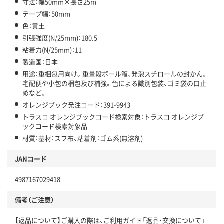
寸法：幅50mm×長さ25m
テープ幅：50mm
色：黄土
引張強度(N/25mm)：180.5
粘着力(N/25mm)：11
製造国：日本
用途：重梱包用向け。重量段ボール箱、発泡スチロールの封かん。
宅配便や小包の梱包及び補強。色による識別包装、ゴミ袋の口止
めなど。
オレンジブック発注コード：391-9943
トラスコ オレンジブックコード検索対象：トラスコ オレンジブ
ックコード検索対象品
材質：基材：スフ布、粘着剤：ゴム系(無溶剤)
JANコード
4987167029418
備考（ご注意）
【返品について】ご購入の際は、ご利用ガイド「返品・交換について」