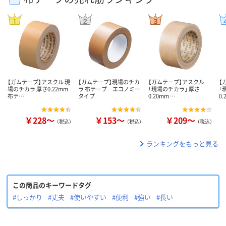
【ガムテープ】アスクル 現
【ガムテープ】現場のチカ
【ガムテープ】アスクル
【
場のチカラ 厚さ0.22mm
ラ 布テープ エコノミー
「現場のチカラ」 厚さ
「
布テ…
タイプ
0.20mm …
0.
￥228～
￥153～
￥209～
（税込）
（税込）
（税込）
ランキングをもっと見る
この商品のキーワードタグ
#しっかり
#丈夫
#使いやすい
#便利
#強い
#長い