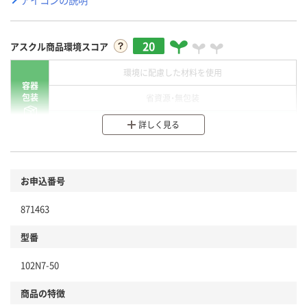
20
アスクル商品環境スコア
環境に配慮した材料を使用
容器
包装
省資源・無包装
分別・リサイクルしやすい設計
詳しく見る
環境に配慮した材料を使用
商品
お申込番号
本体
省資源・省エネ・節水
871463
分別・リサイクルしやすい設計
型番
独自の回収スキームがある
仕組
102N7-50
アスクルで資源循環している
商品の特徴
温室効果ガスなどの削減