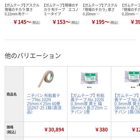
【ガムテープ】アスクル
【ガムテープ】現場のチ
【ガムテープ】アスクル
【ガムテー
現場のチカラ 厚さ
カラ 布テープ エコノ
「現場のチカラ」 厚さ
「現場のチカ
0.22mm 布テ…
ミータイプ
0.20mm …
0.20mm …
￥145～
￥153～
￥195～
￥3
（税込）
（税込）
（税込）
他のバリエーション
商品名
ニチバン 布粘着テ
【ガムテープ】 布粘
【ガムテープ】
ープNo.102N
着テープ No.102N
着テープ No.1
25mm×25m 60巻
0.3mm厚 黄土 幅
0.3mm厚 黄土
102N7-25 1箱（直送
38mm×長さ25m ニ
38mm×長さ2
品）
チバン 1巻
チバン 1箱（3
価格
￥30,894
￥380
￥12
(税込)