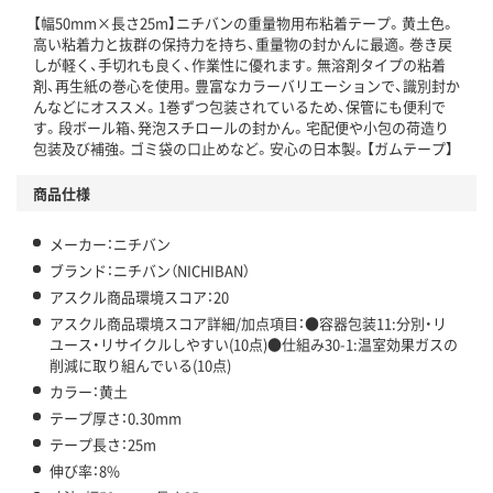
【幅50mm×長さ25m】ニチバンの重量物用布粘着テープ。黄土色。
この商品の環境配慮ポイントです。下記商品詳細「
高い粘着力と抜群の保持力を持ち、重量物の封かんに最適。巻き戻
アスクル商品環境スコア詳細／加点項目
」で確認できます。
しが軽く、手切れも良く、作業性に優れます。無溶剤タイプの粘着
剤、再生紙の巻心を使用。豊富なカラーバリエーションで、識別封か
んなどにオススメ。1巻ずつ包装されているため、保管にも便利で
す。段ボール箱、発泡スチロールの封かん。宅配便や小包の荷造り
包装及び補強。ゴミ袋の口止めなど。安心の日本製。【ガムテープ】
商品仕様
メーカー：ニチバン
ブランド：ニチバン（NICHIBAN）
アスクル商品環境スコア：20
アスクル商品環境スコア詳細/加点項目：●容器包装11:分別・リ
ユース・リサイクルしやすい(10点)●仕組み30-1:温室効果ガスの
削減に取り組んでいる(10点)
カラー：黄土
テープ厚さ：0.30mm
テープ長さ：25m
伸び率：8%