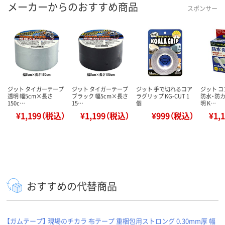
メーカーからのおすすめ商品
スポンサー
ジット タイガーテープ
ジット タイガーテープ
ジット 手で切れるコア
ジット 
透明 幅5cm×長さ
ブラック 幅5cm×長さ
ラグリップ KG-CUT 1
防水・防カ
150c…
15…
個
明 K…
¥1,199（税込）
¥1,199（税込）
¥999（税込）
¥1,
おすすめの代替商品
【ガムテープ】 現場のチカラ 布テープ 重梱包用ストロング 0.30mm厚 幅