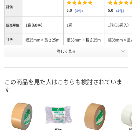
評価
5.0
5.0
（
4件
）
（
4件
）
1箱（60巻）
1巻
1箱（36巻入）
販売単位
幅25mm×長さ25m
幅38mm×長さ25m
幅38mm×長
寸法
詳しく見る
黄土
黄土
黄土
カラー
お申込番
U430431
7470724
2368970
号
直送品
在庫
この商品を見た人はこちらも検討されていま
す
お届け日
お取り扱い終了しま
お取り扱い終了しま
お取り扱い終
した
した
した