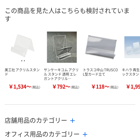
この商品を見た人はこちらも検討されていま
す
美工社 アクリルスタン
サンケーキコム アクリ
トラスコ中山 TRUSCO
キハラ 再
ド
ル スタンド 透明 エレ
L型カード立て
ックスタン
ガントアクリル…
￥1,534～
￥792～
￥118～
￥1,9
（税込）
（税込）
（税込）
店舗用品のカテゴリー
オフィス用品のカテゴリー