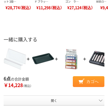
ット 3段…
ド ブラッ…
ゴン ラ…
W89.5…
¥28,774（税込）
¥11,298（税込）
¥27,124（税込）
¥9,
一緒に購入する
6点
の合計金額
カゴへ
￥14,228
（税込）
開く