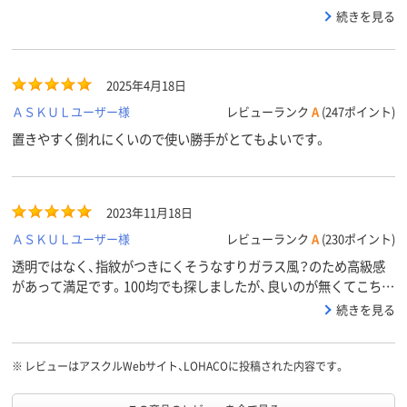
タンドに立てかけて置いています。値段の割にしっかりしていて、
続きを見る
指紋も目立たないようにしてあるので助かっています。色々な使い
方ができると思います！
2025年4月18日
ＡＳＫＵＬユーザー様
レビューランク
A
(247ポイント)
置きやすく倒れにくいので使い勝手がとてもよいです。
2023年11月18日
ＡＳＫＵＬユーザー様
レビューランク
A
(230ポイント)
透明ではなく、指紋がつきにくそうなすりガラス風？のため高級感
があって満足です。100均でも探しましたが、良いのが無くてこちら
を購入しましたが、こちらを選んで良かったです。透明だとほこり
続きを見る
や指紋も気になるので。ショップカードたてに使ています。
※
レビューはアスクルWebサイト、LOHACOに投稿された内容です。