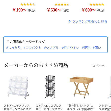
￥190～
￥630～
￥690～
（税込）
（税込）
（税込）
ランキングをもっと見る
この商品のキーワードタグ
#しっかり
#コンパクト
#シンプル
#使いやすい
#便利
#薄い
メーカーからのおすすめ商品
スポンサー
ストア・エキスプレス
ストア・エキスプレス
【軒先渡し】ストア・エ
ストア・
傾斜ジャンブルバスケ
ネットカゴ３段スタン
キスプレス 木製X脚ワ
スキマ型