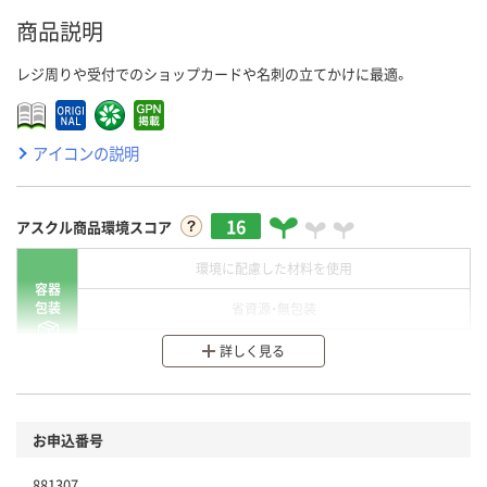
商品説明
レジ周りや受付でのショップカードや名刺の立てかけに最適。
アイコンの説明
16
アスクル商品環境スコア
環境に配慮した材料を使用
容器
包装
省資源・無包装
分別・リサイクルしやすい設計
詳しく見る
環境に配慮した材料を使用
商品
お申込番号
本体
省資源・省エネ・節水
881307