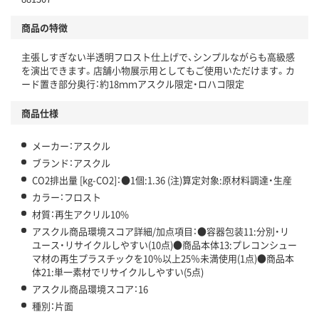
分別・リサイクルしやすい設計
商品の特徴
独自の回収スキームがある
主張しすぎない半透明フロスト仕上げで、シンプルながらも高級感
仕組
アスクルで資源循環している
を演出できます。店舗小物展示用としてもご使用いただけます。カ
ード置き部分奥行：約18ｍｍアスクル限定・ロハコ限定
温室効果ガスなどの削減
商品仕様
この商品の環境配慮ポイントです。下記商品詳細「
アスクル商品環境スコア詳細／加点項目
」で確認できます。
メーカー：アスクル
ブランド：アスクル
CO2排出量 [kg-CO2]：●1個:1.36 (注)算定対象:原材料調達・生産
カラー：フロスト
材質：再生アクリル10%
アスクル商品環境スコア詳細/加点項目：●容器包装11:分別・リ
ユース・リサイクルしやすい(10点)●商品本体13:プレコンシュー
マ材の再生プラスチックを10％以上25％未満使用(1点)●商品本
体21:単一素材でリサイクルしやすい(5点)
アスクル商品環境スコア：16
種別：片面