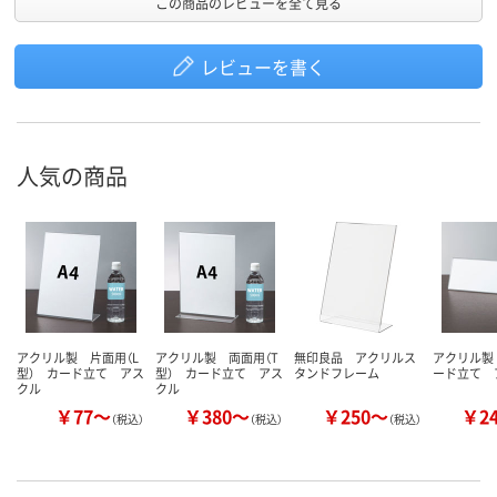
この商品のレビューを全て見る
レビューを書く
人気の商品
アクリル製 片面用（L
アクリル製 両面用（T
無印良品 アクリルス
アクリル製
型） カード立て アス
型） カード立て アス
タンドフレーム
ード立て 
クル
クル
￥77～
￥380～
￥250～
￥2
（税込）
（税込）
（税込）