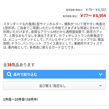
￥70～￥6,322
販売価格（税抜き）
￥77
～
￥6,954
販売価格（税込）
スタンダードな片面用L型サインホルダー。傾斜がついて見やすい角度の
L型形状。ご自身でご用意いただいた中紙でさまざまな用途に合わせてご
利用いただけます。良質なアクリル材だから透明度抜群で、訴求力アッ
プ。上質なおもてなしを演出できます。カフェやレストランの飲食店で
は、メニュースタンドとして。アパレルやインテリアショップでは、商品
説明、チラシ、パンフレット、プライス表示として。事務所やオフィスで
は、案内板として。多用途に使えるカード立てです。
全
38
商品あります
条件で絞り込む
並び替え：指定なし
1件目～20件目（38件中）