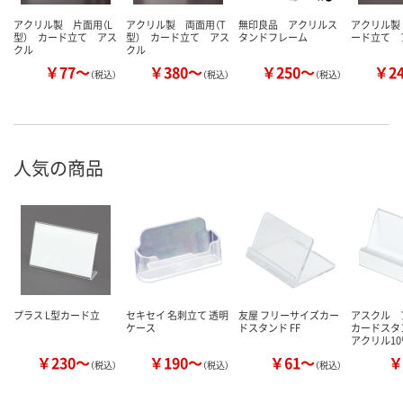
アクリル製 片面用（L
アクリル製 両面用（T
無印良品 アクリルス
アクリル製
型） カード立て アス
型） カード立て アス
タンドフレーム
ード立て 
クル
クル
￥77～
￥380～
￥250～
￥2
（税込）
（税込）
（税込）
人気の商品
プラス L型カード立
セキセイ 名刺立て 透明
友屋 フリーサイズカー
アスクル 
ケース
ドスタンド FF
カードスタ
アクリル1
￥230～
￥190～
￥61～
￥
（税込）
（税込）
（税込）