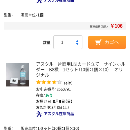
型番
販売単位
1個
￥106
販売価格（税込）
数量
カゴへ
アスクル 片面用L型カード立て サインホル
ダー B8横 1セット（10個：1個×10） オリ
ジナル
（4件）
お申込番号：8560791
在庫：
あり
お届け日：
8月9日（日）
お急ぎ便：
8月8日（土）
アスクル在庫商品
型番
販売単位
1セット（10個：1個×10）