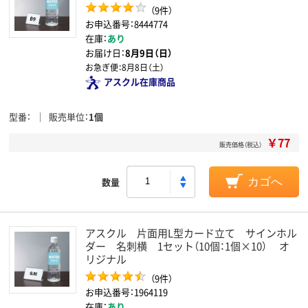
（9件）
お申込番号：8444774
在庫：
あり
お届け日：
8月9日（日）
お急ぎ便：
8月8日（土）
アスクル在庫商品
型番
販売単位
1個
￥77
販売価格（税込）
数量
カゴへ
アスクル 片面用L型カード立て サインホル
ダー 名刺横 1セット（10個：1個×10） オ
リジナル
（9件）
お申込番号：1964119
在庫：
あり