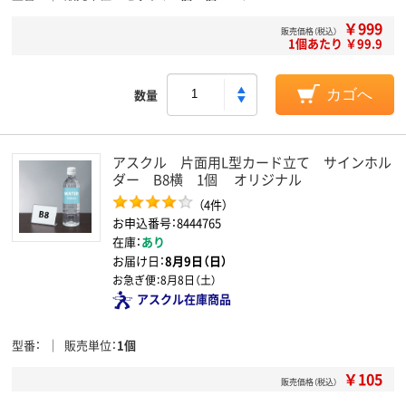
￥999
販売価格（税込）
1個あたり ￥99.9
数量
カゴへ
アスクル 片面用L型カード立て サインホル
ダー B8横 1個 オリジナル
（4件）
お申込番号：8444765
在庫：
あり
お届け日：
8月9日（日）
お急ぎ便：
8月8日（土）
アスクル在庫商品
型番
販売単位
1個
￥105
販売価格（税込）