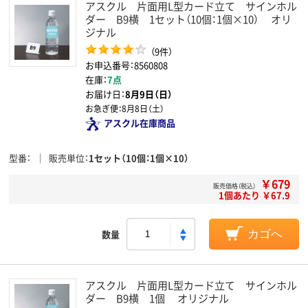
アスクル 片面用L型カード立て サインホル
ダー B9横 1セット（10個：1個×10） オリ
ジナル
（9件）
お申込番号：8560808
在庫：
7点
お届け日：
8月9日（日）
お急ぎ便：
8月8日（土）
アスクル在庫商品
型番
販売単位
1セット（10個：1個×10）
￥679
販売価格（税込）
1個あたり ￥67.9
数量
カゴへ
アスクル 片面用L型カード立て サインホル
ダー B9横 1個 オリジナル