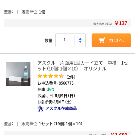
型番
販売単位
1個
￥137
販売価格（税込）
数量
カゴへ
アスクル 片面用L型カード立て 中横 1セ
ット（10個：1個×10） オリジナル
（2件）
お申込番号：8560773
在庫：
あり
お届け日：
8月9日（日）
お急ぎ便：
8月8日（土）
アスクル在庫商品
型番
販売単位
1セット（10個：1個×10）
￥1,600