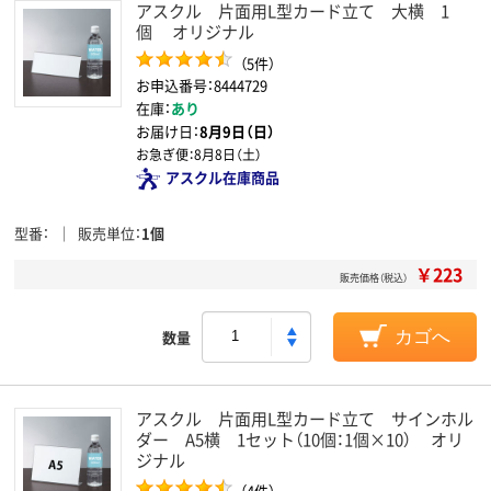
アスクル 片面用L型カード立て 大横 1
個 オリジナル
（5件）
お申込番号：8444729
在庫：
あり
お届け日：
8月9日（日）
お急ぎ便：
8月8日（土）
アスクル在庫商品
型番
販売単位
1個
￥223
販売価格（税込）
数量
カゴへ
アスクル 片面用L型カード立て サインホル
ダー A5横 1セット（10個：1個×10） オリ
ジナル
（4件）