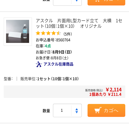
アスクル 片面用L型カード立て 大横 1セ
ット（10個：1個×10） オリジナル
（5件）
お申込番号：8560764
在庫：
4点
お届け日：
8月9日（日）
お急ぎ便：
8月8日（土）
アスクル在庫商品
型番
販売単位
1セット（10個：1個×10）
￥2,114
販売価格（税込）
1個あたり ￥211.4
数量
カゴへ