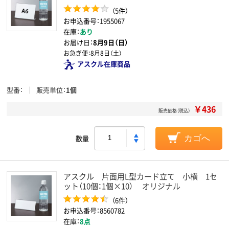
（5件）
お申込番号：1955067
在庫：
あり
お届け日：
8月9日（日）
お急ぎ便：
8月8日（土）
アスクル在庫商品
型番
販売単位
1個
￥436
販売価格（税込）
数量
カゴへ
アスクル 片面用L型カード立て 小横 1セ
ット（10個：1個×10） オリジナル
（6件）
お申込番号：8560782
在庫：
8点