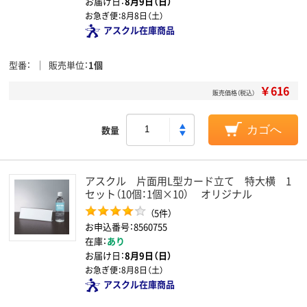
お届け日：
8月9日（日）
お急ぎ便：
8月8日（土）
アスクル在庫商品
型番
販売単位
1個
￥616
販売価格（税込）
数量
カゴへ
アスクル 片面用L型カード立て 特大横 1
セット（10個：1個×10） オリジナル
（5件）
お申込番号：8560755
在庫：
あり
お届け日：
8月9日（日）
お急ぎ便：
8月8日（土）
アスクル在庫商品