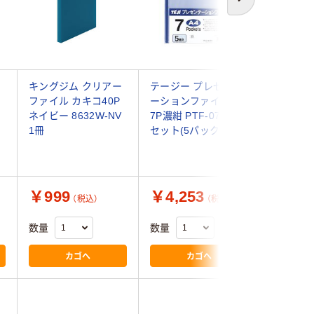
次へ
コ
キングジム クリアー
テージー プレゼンテ
プラス 
ファイル カキコ40P
ーションファイルA4・
イル20P A
ネイビー 8632W-NV
7P濃紺 PTF-07-30 1
冊 FC-1
1冊
セット(5パック)
ト（直送品
￥999
￥4,253
￥3,8
（税込）
（税込）
数量
数量
数量
カゴへ
カゴへ