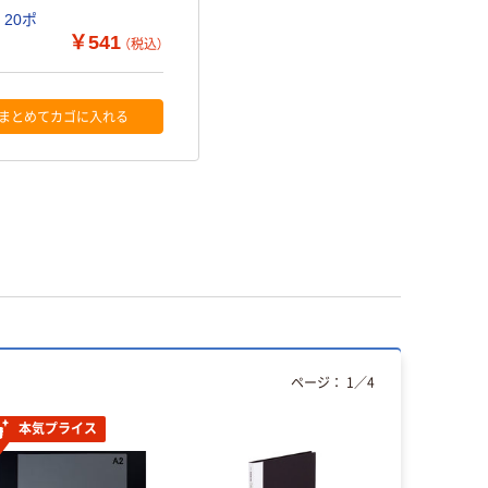
20ポ
￥541
（税込）
まとめてカゴに入れる
ページ：
1
／
4
本気プライス