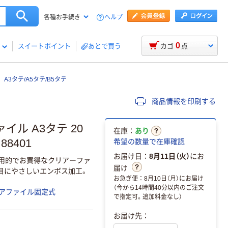
ヘルプ
各種お手続き
0
スイートポイント
あとで買う
カゴ
点
3タテ/A5タテ/B5タテ
商品情報を印刷する
ル A3タテ 20
在庫：
あり
88401
希望の数量で在庫確認
お届け日：
8月11日（火）
にお
用的でお買得なクリアーファ
届け
て目にやさしいエンボス加工。
お急ぎ便：8月10日（月）にお届け
（今から14時間40分以内のご注文
アファイル固定式
で指定可。追加料金なし）
お届け先：