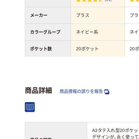
メーカー
プラス
プラ
カラーグループ
ネイビー系
ネイ
ポケット数
20ポケット
20
サイズ
A3タテ
A4
向き
タテ
タテ
商品詳細
商品情報の誤りを報告
台紙の有無
無し
無し
材質
A3タテ入れ型20ポ
デザインが、永く使っ