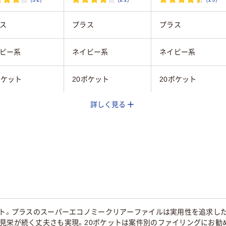
ス
プラス
プラス
ビー系
ネイビー系
ネイビー系
ポケット
20ポケット
20ポケット
詳しく見る
タテ
A4タテ
B4タテ
タテ
タテ
無し
無し
ケット。プラスのスーパーエコノミークリアーファイルは実用性を追求し
て見栄が続く丈夫さも実現。20ポケットは案件別のファイリングにお勧