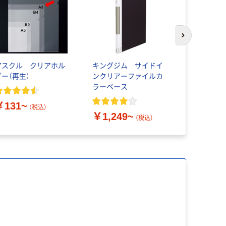
次のスライド
アスクル クリアホル
キングジム サイドイ
キングジム
ダー（再生）
ンクリアーファイルカ
ファイルカ
ラーベース
（タテ入れ）
￥131~
（税込）
￥1,249~
￥554~
（税込）