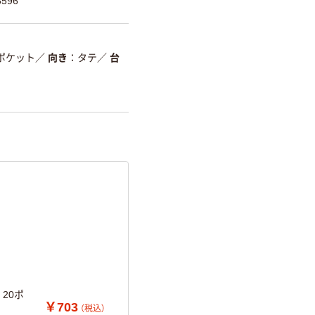
596
0ポケット
／
向き
タテ
／
台
20ポ
￥703
（税込）