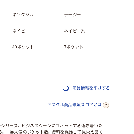
キングジム
テージー
プラス
ネイビー
ネイビー系
ネイビー
40ポケット
7ポケット
20
A4タテ
A4
A4
タテ
タテ
タテ
商品情報を印刷する
無し
無し
無し
アスクル商品環境スコアとは
表紙：4
プロピレン
S）、ポ
たシリーズ。ビジネスシーンにフィットする落ち着いた
（PP）、
め。一番人気のポケット数。資料を保護して見栄え良く