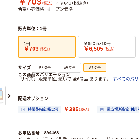
￥703
／￥640（税抜き）
（税込）
希望小売価格
オープン価格
販売単位：1冊
1冊
￥650.5×10冊
￥703
￥6,505
（税込）
（税込）
B5タテ
A5タテ
A3タテ
サイズ
この商品のバリエーション
「サイズ」「販売単位」違いで 全6商品 あります。
すべてのバリ
配送オプション
￥385
時間帯指定 指定可
置き場所指定 利用
（税込）
お申込番号：894468