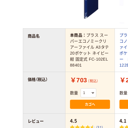
本商品：
プラス スー
プラ
商品名
パーエコノミークリ
コノ
アーファイル A3タテ
ァイ
20ポケット ネイビー
ポケ
紺 固定式 FC-102EL
ー 
88401
122
￥703
￥2
価格（税込）
（税込）
数量
数量
カゴへ
4.5
4.1
レビュー
(31)