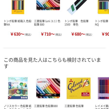
トンボ鉛筆 紙箱入 色鉛
三菱鉛筆（uni ユニ） 色
トンボ鉛筆 色鉛筆
トンボ鉛筆 
筆NA
鉛筆 880
1500 単色
NQ
￥630～
￥710～
￥680～
￥9
（税込）
（税込）
（税込）
この商品を見た人はこちらも検討されていま
す
ノリスカラー 色鉛筆 紙
三菱鉛筆 色鉛筆880
三菱鉛筆 色鉛筆
レイメイ藤