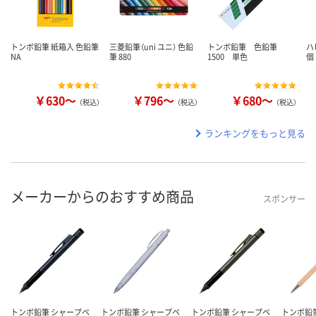
トンボ鉛筆 紙箱入 色鉛筆
三菱鉛筆（uni ユニ） 色鉛
トンボ鉛筆 色鉛筆
ハ
NA
筆 880
1500 単色
個
￥630～
￥796～
￥680～
（税込）
（税込）
（税込）
ランキングをもっと見る
メーカーからのおすすめ商品
スポンサー
トンボ鉛筆 シャープペ
トンボ鉛筆 シャープペ
トンボ鉛筆 シャープペ
トンボ鉛