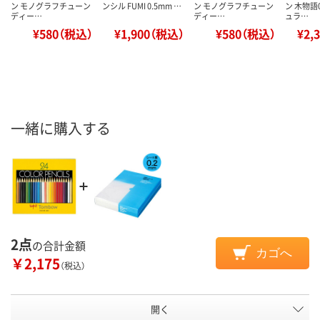
ン モノグラフチューン
ンシル FUMI 0.5mm …
ン モノグラフチューン
ン 木物語0
ディー…
ディー…
ュラ…
¥580（税込）
¥1,900（税込）
¥580（税込）
¥2,
一緒に購入する
2点
の合計金額
カゴへ
￥2,175
（税込）
開く