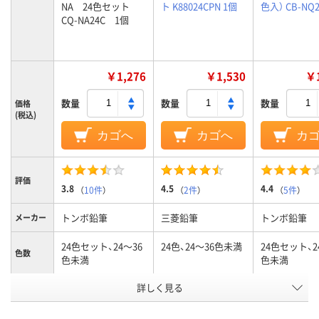
NA 24色セット
ト K88024CPN 1個
色入） CB-NQ2
CQ-NA24C 1個
￥1,276
￥1,530
￥1
数量
数量
数量
価格
(税込)
カゴへ
カゴへ
カ
評価
3.8
4.5
4.4
（
10件
）
（
2件
）
（
5件
）
トンボ鉛筆
三菱鉛筆
トンボ鉛筆
メーカー
24色セット、24～36
24色、24～36色未満
24色セット、2
色数
色未満
色未満
鉛筆・色
詳しく見る
マルチカラー／多色
マルチカラー
鉛筆の芯
セット
セット
の色