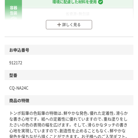
環境に配慮した材料を使用
容器
包装
省資源・無包装
詳しく見る
分別・リサイクルしやすい設計
環境に配慮した材料を使用
商品
お申込番号
本体
省資源・省エネ・節水
912172
分別・リサイクルしやすい設計
型番
独自の回収スキームがある
CQ-NA24C
仕組
アスクルで資源循環している
商品の特徴
温室効果ガスなどの削減
トンボ鉛筆の色鉛筆の特徴は、鮮やかな発色、優れた定着性、滑らか
この商品の環境配慮ポイントです。下記商品詳細「
な書き心地です。 紙への定着性に優れていますので、重ね塗りをし
アスクル商品環境スコア詳細／加点項目
」で確認できます。
たさいの色の表現の幅を広げます。 そして、滑らかなタッチの書き
心地を実現していますので、創造性を止めることもなく、鮮やかな
発色を保ちながら描くことができます。 お子様へのご入学ギフト、