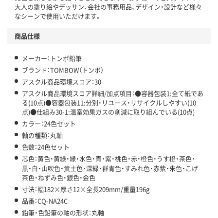
大人の塗り絵やデッサン、会社の事務用品、デザイン・設計など様々
なシーンで使用いただけます。
商品仕様
メーカー：トンボ鉛筆
ブランド：TOMBOW（トンボ）
アスクル商品環境スコア：30
アスクル商品環境スコア詳細/加点項目：●容器包装1:全て紙であ
る(10点)●容器包装11:分別・リユース・リサイクルしやすい(10
点)●仕組み30-1:温室効果ガスの削減に取り組んでいる(10点)
カラー：24色セット
軸の種類：丸軸
色数：24色セット
芯色：黄色・黄緑・緑・水色・青・紫・桃色・赤・橙色・うす橙・茶色・
黒・白・山吹色・黄土色・深緑・群青色・すみれ色・赤紫・朱色・こげ
茶色・ねずみ色・銀色・金色
寸法：幅182×厚さ12×全長209mm/重量196g
品番：CQ-NA24C
鉛筆・色鉛筆の軸の形状：丸軸