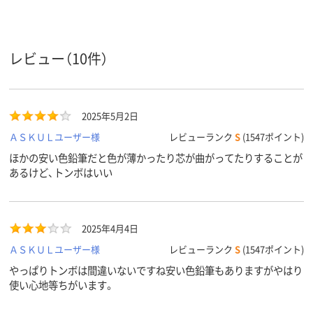
鉛筆・色
丸軸
丸軸
丸軸
鉛筆の軸
の形状
レビュー（10件）
鉛筆・色
彩色用
彩色用
鉛筆の用
途
マルチカラー／多色
マルチカラー／多色
マルチカラー
カラーグ
2025年5月2日
ループ
セット
セット
セット
ＡＳＫＵＬユーザー様
レビューランク
S
(1547ポイント)
アスクル
ほかの安い色鉛筆だと色が薄かったり芯が曲がってたりすることが
商品環境
30
20
スコア
あるけど、トンボはいい
2025年4月4日
ＡＳＫＵＬユーザー様
レビューランク
S
(1547ポイント)
やっぱりトンボは間違いないですね安い色鉛筆もありますがやはり
使い心地等ちがいます。