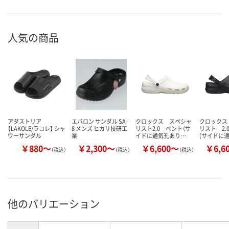
人気の商品
アダストリア
エバロン サンダル SA-
クロックス スペシャ
クロックス
【LAKOLE/ラコレ】 シャ
8 メンズ ヒカリ技研工
リスト2.0 ベント（サ
リスト 2.
ワーサンダル
業
イドに通気孔あり…
(サイドに
￥880～
￥2,300～
￥6,600～
￥6,6
（税込）
（税込）
（税込）
他のバリエーション