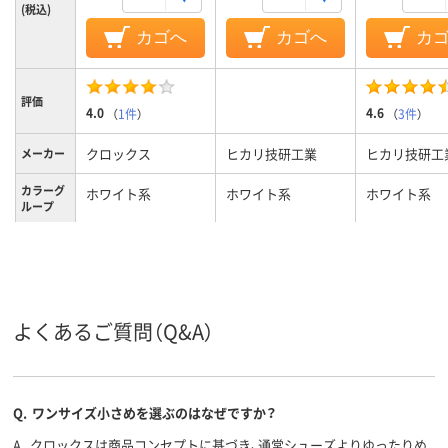
(税込)
カゴへ
カゴへ
カ
評価
4.0
4.6
（
1件
）
（
3件
）
クロックス
ヒカリ技研工業
ヒカリ技研工
メーカー
カラーグ
ホワイト系
ホワイト系
ホワイト系
ループ
よくあるご質問（Q&A）
Q.
ワンサイズ小さめを選ぶのはなぜですか？
A.
クロックスは商品コンセプトに基づき、通常シューズよりゆったりめ