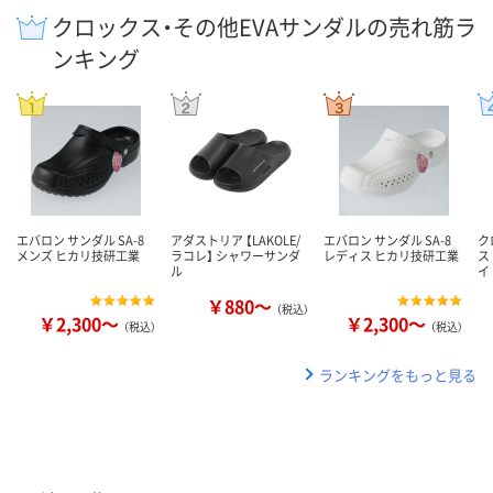
クロックス・その他EVAサンダルの売れ筋ラ
ンキング
エバロン サンダル SA-8
アダストリア 【LAKOLE/
エバロン サンダル SA-8
ク
メンズ ヒカリ技研工業
ラコレ】 シャワーサンダ
レディス ヒカリ技研工業
ス
ル
イ
￥880～
（税込）
￥2,300～
￥2,300～
（税込）
（税込）
ランキングをもっと見る