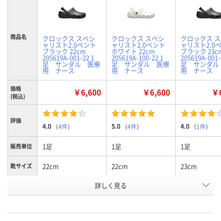
商品名
クロックス スペシ
クロックス スペシ
クロックス 
ャリスト2.0ベント
ャリスト2.0ベント
ャリスト2.0
ブラック 22cm
ホワイト 22cm
ブラック 23c
205619A-001-22 1
205619A-100-22 1
205619A-001-
足 サンダル 医療
足 サンダル 医療
足 サンダル
用 ナース
用 ナース
用 ナース
価格
￥6,600
￥6,600
￥6
(税込)
評価
4.0
5.0
4.0
（
4件
）
（
4件
）
（
1件
）
1足
1足
1足
販売単位
22cm
22cm
23cm
靴サイズ
詳しく見る
ブラック
ホワイト
ブラック
カラー
お申込番
925125
924861
925214
号