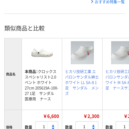
おすすめ特集一覧
類似商品と比較
本商品：
クロックス
ヒカリ技研工業 エ
ヒカリ技研工
商品名
スペシャリスト2.0
バロンサンダル紳士
バロンサンダ
ベント ホワイト
ホワイト LL SA-8 1
ワイト M SA-8
27cm 205619A-100-
足 サンダル メン
足 ナースサ
27 1足 サンダル
ズ
医療用 ナース
￥6,600
￥2,300
￥2
数量
数量
数量
価格