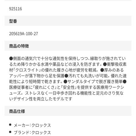
925116
型番
205619A-100-27
商品の特徴
●側面の通気穴で十分な通気性を保持しつつ、縁取りが施されてい
るため降りかかる水滴や薬品などの浸入を防ぎます。●衝撃吸収素
材「クロスライト」の優れた履き心地が疲労を軽減。 ●厚みのある
アッパーが落下物から足を保護●汚れても丸洗いが可能。優れた速
乾性により短時間で乾きます。●サンダルタイプで脱ぎ履き簡単●
医療従事者に「疲れにくさ」と「安全性」を提供する医療用ワークシ
ューズ。 ストレスなく一日中歩き回れる機能性と足元のさり気な
いデザイン性を両立したモデルです
商品仕様
メーカー：クロックス
ブランド：クロックス