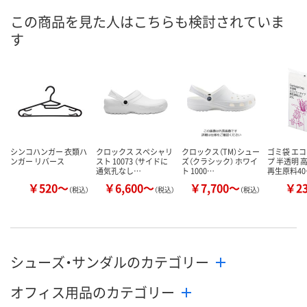
5点
9点
2点
在庫
この商品を見た人はこちらも検討されていま
す
8月11日（火）
8月11日（火）
8月11日（火）
お届け日
数量
数量
数量
カゴへ
カゴへ
カ
シンコハンガー 衣類ハ
クロックス スペシャリ
クロックス（TM）シュー
ゴミ袋 エ
ンガー リバース
スト 10073 （サイドに
ズ（クラシック） ホワイ
プ 半透明 
通気孔なし…
ト 1000…
再生原料40
￥520～
￥6,600～
￥7,700～
￥2
（税込）
（税込）
（税込）
シューズ・サンダルのカテゴリー
オフィス用品のカテゴリー