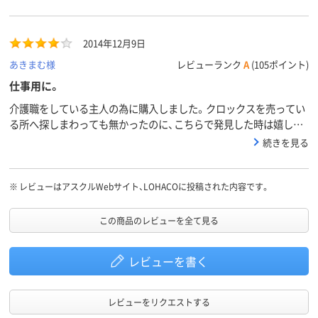
2014年12月9日
あきまむ様
レビューランク
A
(105ポイント)
仕事用に。
介護職をしている主人の為に購入しました。クロックスを売ってい
る所へ探しまわっても無かったのに、こちらで発見した時は嬉しか
ったです。しかも、格安なお値段で有り難い限りです。長時間履いて
続きを見る
いても、軽いから疲れない。足も蒸れにくいよ。と、喜んでいまし
た。また、古くなりましたこちらで購入させてもらいたいと思いま
す。
※
レビューはアスクルWebサイト、LOHACOに投稿された内容です。
この商品のレビューを全て見る
レビューを書く
レビューをリクエストする