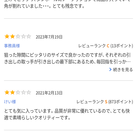
角が割れていました・・・。とても残念です。
2023年7月19日
事務員様
レビューランク
C
(13ポイント)
狙った隙間にピッタリのサイズで良かったのですが、それぞれの引
き出しの取っ手が引き出しの最下部にあるため、毎回指を引っかけ
る位置を探してイライラします（いつまでたっても慣れません）。下
続きを見る
段はしゃがむかかがむかして一番下まで手を伸ばさなければなら
ず、この点だけは本当に使い勝手最悪です。引き出しの取っ手とい
うものはその引き出しの上部か、真ん中あたりにフックがあるのが
2021年2月13日
普通ではないかと毎回残念に思います。
けい様
レビューランク
S
(873ポイント)
とても気に入っています。品質が非常に優れているので、とても快
適で素晴らしいクオリティーです。