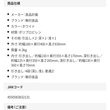
商品仕様
メーカー：良品計画
ブランド：無印良品
カラー：ホワイト
材質：ポリプロピレン
その他：引出し×2･深×1･浅×1
外寸：約幅180×奥行400×高さ830mm
質量：4.3kg
内寸：引き出し／約幅130×奥行355×高さ170mm、深引き出し／
約幅125×奥行350×高さ265mm、浅引き出し／約幅130×奥行
360×高さ70mm
引き出し：4段（深1、浅1、普通2）
ブランド：無印良品
JANコード
4550583832131
備考（ご注意）