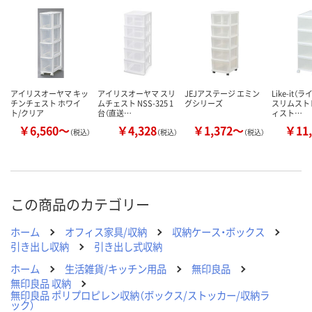
数量
数量
数量
カゴへ
カゴへ
カ
アイリスオーヤマ キッ
アイリスオーヤマ スリ
JEJアステージ エミン
Like-it（
チンチェスト ホワイ
ムチェスト NSS-325 1
グシリーズ
スリムスト
ト/クリア
台（直送…
ィスト…
￥6,560～
￥4,328
￥1,372～
￥11,
（税込）
（税込）
（税込）
この商品のカテゴリー
ホーム
オフィス家具/収納
収納ケース・ボックス
引き出し収納
引き出し式収納
ホーム
生活雑貨/キッチン用品
無印良品
無印良品 収納
無印良品 ポリプロピレン収納（ボックス/ストッカー/収納ラ
ック）