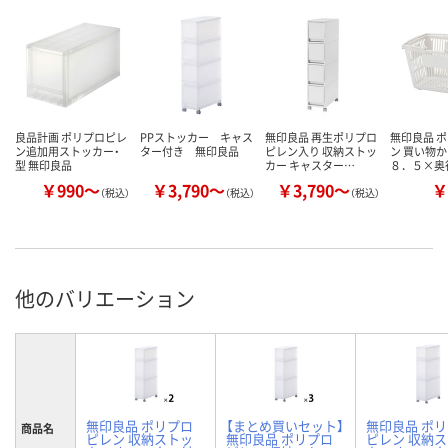
良品計画 ポリプロピレ
PPストッカー キャス
無印良品 再生ポリプロ
無印良品 
ン追加用ストッカー・
ター付き 無印良品
ピレン入り 収納ストッ
ン 買い物か
型 無印良品
カー キャスター…
８．５×奥
￥990～
￥3,790～
￥3,790～
￥
（税込）
（税込）
（税込）
他のバリエーション
無印良品 ポリプロ
【まとめ買いセット】
無印良品 ポ
商品名
ピレン 収納ストッ
無印良品 ポリプロ
ピレン 収納