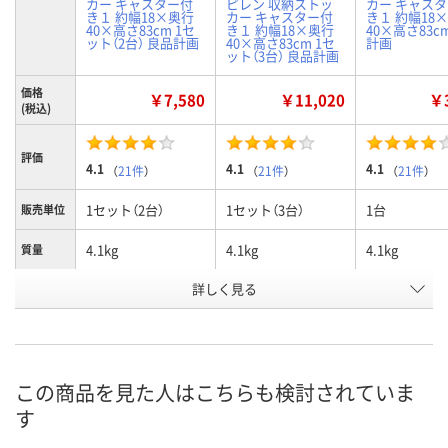
カー キャスター付
ピレン 収納ストッ
カー キャス
き１ 約幅18×奥行
カー キャスター付
き１ 約幅18
40×高さ83cm 1セ
き１ 約幅18×奥行
40×高さ83c
ット（2台） 良品計画
40×高さ83cm 1セ
計画
ット（3台） 良品計画
価格
￥7,580
￥11,020
￥3
(税込)
評価
4.1
4.1
4.1
（
21件
）
（
21件
）
（
21件
）
1セット（2台）
1セット（3台）
1台
販売単位
4.1kg
4.1kg
4.1kg
質量
詳しく見る
3段
3段
3段
引き出し
お申込番
NJ07216
9526426
925789
号
1点
1点
3点
在庫
この商品を見た人はこちらも検討されていま
す
8月11日（火）
8月11日（火）
8月11日（火）
お届け日