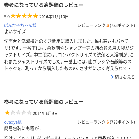
参考になっている高評価のレビュー
5.0
2016年11月10日
ぱんだ子ちゃん様
レビューランク
S
(783ポイント)
よいサイズ
洗面台と洗濯機とのすき間用に購入しました。幅も高さもバッチ
リ！です。一番下には、柔軟剤やシャンプー等の詰め替え用の袋がジ
ャストサイズ。中二段には、コンパクトサイズの洗剤と入浴剤が、こ
れまたジャストサイズでした。一番上には、歯ブラシや石鹸等のス
トックを。測ってから購入したものの、さすがによく考えられて…
続きを見る
参考になっている低評価のレビュー
2014年6月9日
oyaoya様
レビューランク
S
(783ポイント)
簡易包装にも程が。
空けてビックリ、ダンボールにノークッションで商品が入っていて