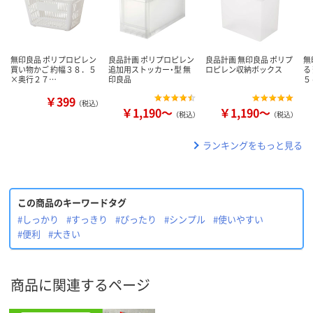
無印良品 ポリプロピレン
良品計画 ポリプロピレン
良品計画 無印良品 ポリプ
無
買い物かご 約幅３８．５
追加用ストッカー・型 無
ロピレン収納ボックス
る
×奥行２７…
印良品
５
￥399
（税込）
￥1,190～
￥1,190～
（税込）
（税込）
ランキングをもっと見る
この商品のキーワードタグ
#しっかり
#すっきり
#ぴったり
#シンプル
#使いやすい
#便利
#大きい
商品に関連するページ