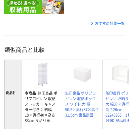
おすすめ特集一覧
類似商品と比較
本商品：
無印良品 ポ
無印良品 ポリプロ
無印良品 ポ
商品名
リプロピレン 収納
ピレン 収納ボック
ピレン 収納
ストッカー キャス
ス ワイド 大 幅
大 幅37×奥行
ター付き２ 約幅
50.5×奥行37×高さ
高さ26cm
18×奥行40×高さ
31.5cm 良品計画
82243963 
83cm 良品計画
（4個） 良品計