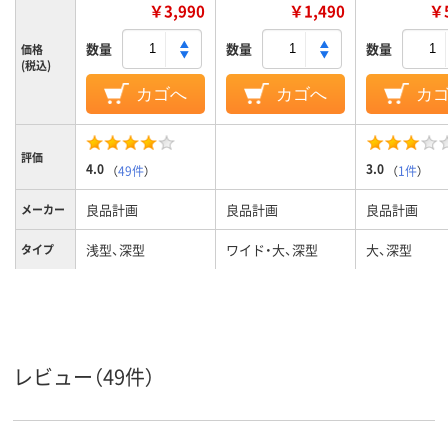
￥3,990
￥1,490
￥5
数量
数量
数量
価格
(税込)
カゴへ
カゴへ
カ
評価
4.0
3.0
（
49件
）
（
1件
）
良品計画
良品計画
良品計画
メーカー
浅型、深型
ワイド・大、深型
大、深型
タイプ
ホワイト系
クリア(透明・半透明)
カラーグ
ループ
系
4.3kg
質量
レビュー（49件）
ポリプロピレン
材質