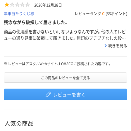
2020年12月28日
年末当たりくじ様
レビューランク
C
(33ポイント)
残念ながら破損して届きました。
商品の使用感を書かないといけないようなんですが。他の人のレビ
ューの通り見事に破損して届きました。無印のプチプチなしの段ボ
ールのままで届くので、運試しというか、無事に届けばラッキー、破
続きを見る
損していてやっぱり、という感じでしょうか。ロハコに電話しても
「こちらの商品は無印さんの段ボールのままで送るようになってい
ますので（事前に）中は確認できない。」らしい。でも結構なレビュー
※
レビューはアスクルWebサイト、LOHACOに投稿された内容です。
で「破損して届く」という意見があるにも関わらず、それに対して
「検品する」とか、運送中に破損の可能性もあるのだから「梱包を見
この商品のレビューを全て見る
直す」とか、改善しないのは何故？これから購入する方はダメもとの
覚悟で。（私は多分大丈夫と思ってしまった）それと、受け取ったら
レビューを書く
その場で確認、がいいです。そうしたら宅急便屋さんが証人になる
から。商品は壊れていなければいいものだと思います。多分。
人気の商品