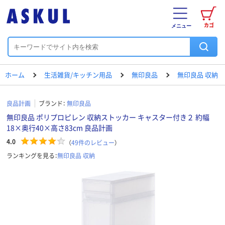
カゴ
メニュー
ホーム
生活雑貨/キッチン用品
無印良品
無印良品 収納
良品計画
ブランド：
無印良品
無印良品 ポリプロピレン 収納ストッカー キャスター付き２ 約幅
18×奥行40×高さ83cm 良品計画
4.0
（
49
件のレビュー
）
ランキングを見る：
無印良品 収納