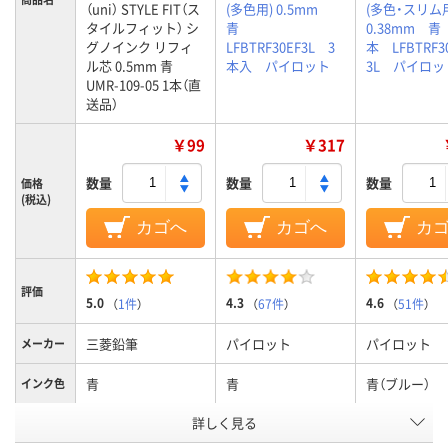
（uni） STYLE FIT（ス
(多色用) 0.5mm
(多色・スリ
タイルフィット） シ
青
0.38mm 青
グノインク リフィ
LFBTRF30EF3L 3
本 LFBTRF3
ル芯 0.5mm 青
本入 パイロット
3L パイロッ
UMR-109-05 1本（直
送品）
￥99
￥317
数量
数量
数量
価格
(税込)
カゴへ
カゴへ
カ
評価
5.0
4.3
4.6
（
1件
）
（
67件
）
（
51件
）
三菱鉛筆
パイロット
パイロット
メーカー
青
青
青（ブルー）
インク色
詳しく見る
0.5mm
0.5mm
0.38mm0.3
ボール径