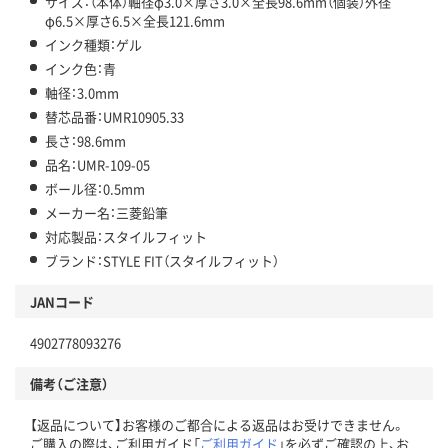
サイズ：（本体）軸径φ3.0×厚さ3.0×全長98.6mm（個装）外径
φ6.5×厚さ6.5×全長121.6mm
インク種類：ゲル
インク色：青
軸径：3.0mm
替芯品番：UMR10905.33
長さ：98.6mm
品名：UMR-109-05
ボール径：0.5mm
メーカー名：三菱鉛筆
対応製品：スタイルフィット
ブランド：STYLE FIT（スタイルフィット）
JANコード
4902778093276
備考（ご注意）
【返品について】お客様のご都合による返品はお受けできません。
ご購入の際は、ご利用ガイド「
ご利用ガイド
」を必ずご確認の上、お