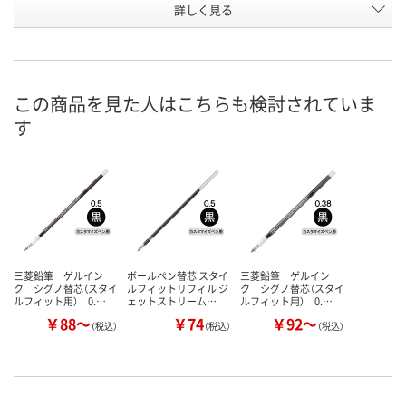
お申込番
詳しく見る
9328617
9833740
9328715
号
あり
あり
あり
在庫
8月24日（月）まで
8月24日（月）まで
8月24日（月）
お届け日
この商品を見た人はこちらも検討されていま
す
数量
数量
数量
カゴへ
カゴへ
カ
三菱鉛筆 ゲルイン
ボールペン替芯 スタイ
三菱鉛筆 ゲルイン
ク シグノ替芯（スタイ
ルフィットリフィル ジ
ク シグノ替芯（スタイ
ルフィット用） 0.…
ェットストリーム…
ルフィット用） 0.…
￥88～
￥74
￥92～
（税込）
（税込）
（税込）