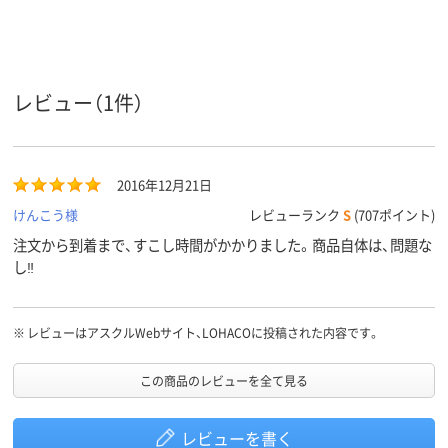
3.0mm
3.6mm
3.6mm
軸径
ゲル
ゲル
フリクション
インク種
類
（ゲルインク）
レビュー（1件）
アスクル
商品環境
45
40
スコア
2016年12月21日
けんこう様
レビューランク
S
(707ポイント)
注文から到着まで、すこし時間がかかりました。商品自体は、問題な
し‼
※
レビューはアスクルWebサイト、LOHACOに投稿された内容です。
この商品のレビューを全て見る
レビューを書く