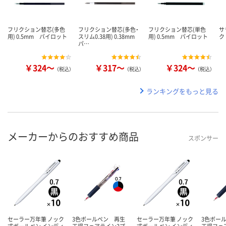
フリクション替芯(多色
フリクション替芯(多色・
フリクション替芯(単色
サ
用) 0.5mm パイロット
スリム0.38用) 0.38mm
用) 0.5mm パイロット
ク
パ…
￥324～
￥317～
￥324～
（税込）
（税込）
（税込）
ランキングをもっと見る
メーカーからのおすすめ商品
スポンサー
セーラー万年筆 ノック
3色ボールペン 再生
セーラー万年筆 ノック
3色ボー
式ボールペン インディ
工場フェアライン3プ
式ボールペン インディ
工場フェ