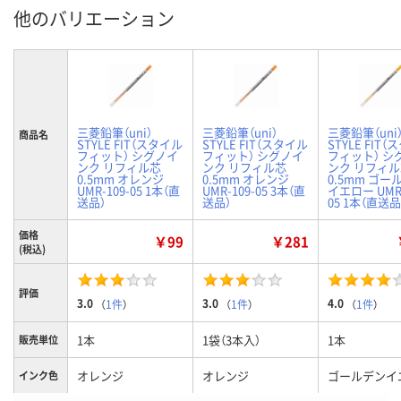
他のバリエーション
三菱鉛筆（uni）
三菱鉛筆（uni）
三菱鉛筆（uni
商品名
STYLE FIT（スタイル
STYLE FIT（スタイル
STYLE FIT
フィット） シグノイ
フィット） シグノイ
フィット） シ
ンク リフィル芯
ンク リフィル芯
ンク リフィ
0.5mm オレンジ
0.5mm オレンジ
0.5mm ゴー
UMR-109-05 1本（直
UMR-109-05 3本（直
イエロー UMR-
送品）
送品）
05 1本（直送品
価格
￥99
￥281
(税込)
評価
3.0
3.0
4.0
（
1件
）
（
1件
）
（
1件
）
1本
1袋（3本入）
1本
販売単位
オレンジ
オレンジ
ゴールデンイ
インク色