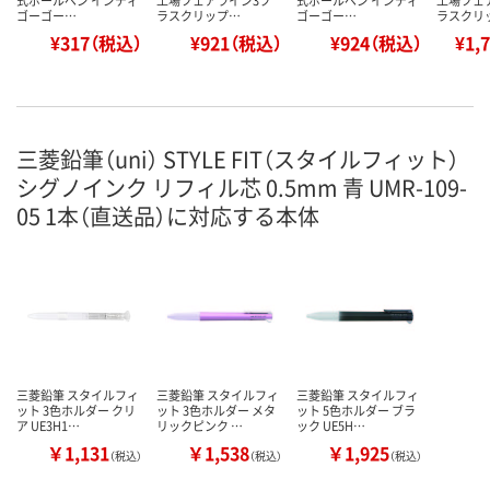
ゴーゴー…
ラスクリップ…
ゴーゴー…
ラスクリ
¥317（税込）
¥921（税込）
¥924（税込）
¥1,
三菱鉛筆（uni） STYLE FIT（スタイルフィット）
シグノインク リフィル芯 0.5mm 青 UMR-109-
05 1本（直送品）に対応する本体
三菱鉛筆 スタイルフィ
三菱鉛筆 スタイルフィ
三菱鉛筆 スタイルフィ
ット 3色ホルダー クリ
ット 3色ホルダー メタ
ット 5色ホルダー ブラ
ア UE3H1…
リックピンク …
ック UE5H…
￥1,131
￥1,538
￥1,925
（税込）
（税込）
（税込）