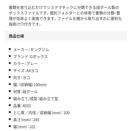
書類を放り込むだけでシステマチックに分類できる段ボール製の
ボックスファイルです。個別フォルダーとの併用で書類の分類・整
理が効率よく実施できます。ファイルを棚から取り出すのに便利な
指掛け穴付きです。
商品仕様
メーカー：キングジム
ブランド：Gボックス
カラー：グレー
サイズ：A4ヨコ
向き：ヨコ
幅：（収納幅）100mm
材質：段ボール
組み立て/成型：組み立て型
品番：4033
とじ厚／内径／収納幅（mm）：100
高さ（mm）：245
幅（mm）：102