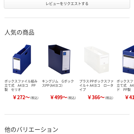
レビューをリクエストする
人気の商品
ボックスファイル組み
キングジム Gボック
プラス PPボックスファ
ボックスフ
立て式 A4ヨコ PP
スPP（A4ヨコ）
イル＋ A4ヨコ ロータ
立て式 A
製 セリオ
イプ
ド PP製
￥272～
￥499～
￥366～
￥4
（税込）
（税込）
（税込）
他のバリエーション