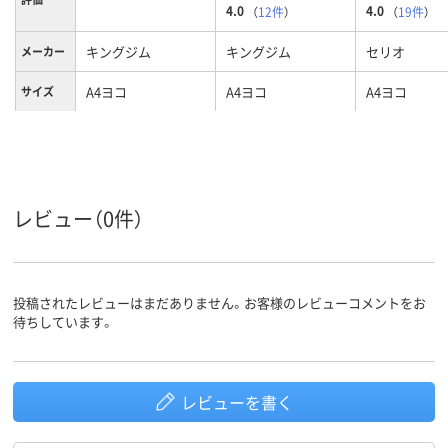
4.0
4.0
（
12件
）
（
19件
）
キングジム
キングジム
セリオ
メーカー
A4ヨコ
A4ヨコ
A4ヨコ
サイズ
グレー系
ネイビー系
ブルー系、青
カラーグ
ループ
系、青
102
背幅155mm、155
155
背幅
レビュー（0件）
ヨコ
ヨコ
ヨコ
向き
投稿されたレビューはまだありません。お客様のレビューコメントをお
待ちしています。
レビューを書く