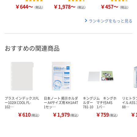
￥644～
￥1,978～
￥457～
（税込）
（税込）
（税込）
ランキングをもっと見る
おすすめの関連商品
プラス インデックスFL
日本ノート 掲示ホルダ
キングジム キングホ
リヒトラ
ー102IX COOL FL-
ー A4サイズ用 KH1A4T
ルダー マチ付A4S
イル A5S 
102…
1セッ…
781-10 1パ…
88…
￥610
￥1,979
￥759
￥1
（税込）
（税込）
（税込）