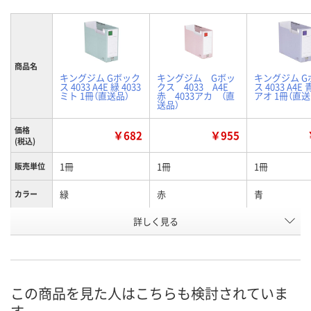
商品名
キングジム Gボック
キングジム Gボッ
キングジム G
ス 4033 A4E 緑 4033
クス 4033 A4E
ス 4033 A4E 
ミト 1冊（直送品）
赤 4033アカ （直
アオ 1冊（直送
送品）
価格
￥682
￥955
(税込)
1冊
1冊
1冊
販売単位
緑
赤
青
カラー
お申込番
詳しく見る
AK04681
9332370
AK04679
号
あり
あり
あり
在庫
8月24日（月）まで
8月24日（月）まで
8月24日（月）
お届け日
この商品を見た人はこちらも検討されていま