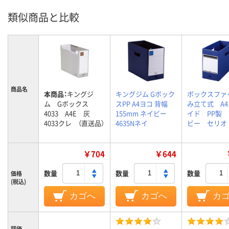
類似商品と比較
商品名
本商品：
キングジ
キングジム Gボック
ボックスファ
ム Gボックス
スPP A4ヨコ 背幅
み立て式 A
4033 A4E 灰
155mm ネイビー
イド PP製
4033クレ （直送品）
4635Nネイ
ビー セリオ
￥704
￥644
数量
数量
数量
価格
(税込)
カゴへ
カゴへ
カ
評価