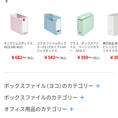
す
数量
数量
数量
カゴへ
カゴへ
カ
キングジム Gボックス
コクヨ ファイルボック
プラス ボックスファ
無印良品 
4033 A4E 4033
スーFS＜Eタイプ＞A4
イル ベーシックカラ
ピレン入り
ジャスボックス
ー A4ヨコ
ックス ス
￥682～
￥543～
￥359～
￥3
（税込）
（税込）
（税込）
ボックスファイル（ヨコ）のカテゴリー
ボックスファイルのカテゴリー
オフィス用品のカテゴリー