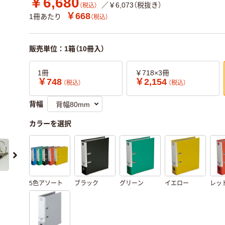
￥6,680
／￥6,073（税抜き）
（税込）
￥668
1冊あたり
（税込）
販売単位：1箱（10冊入）
1冊
￥718×3冊
￥748
￥2,154
（税込）
（税込）
背幅
カラーを選択
5色アソート
ブラック
グリーン
イエロー
レッ