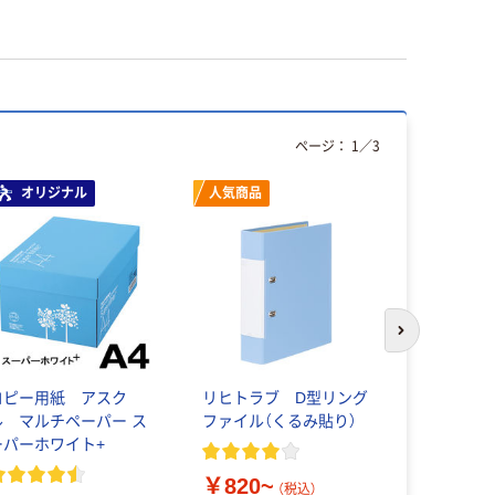
ページ：
1
／
3
オリジナル
人気商品
本気プ
次のスライド
コピー用紙 アスク
リヒトラブ D型リング
PP製カラ
ル マルチペーパー ス
ファイル（くるみ貼り）
ス 2穴 ア
ーパーホワイト+
￥820~
￥116~
（税込）