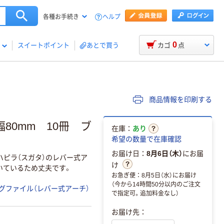
ヘルプ
各種お手続き
0
スイートポイント
あとで買う
カゴ
点
商品情報を印刷する
80mm 10冊 ブ
在庫：
あり
希望の数量で在庫確認
お届け日：
8月6日（木）
にお届
ハピラ（スガタ）のレバー式ア
け
いているため丈夫です。
お急ぎ便：8月5日（水）にお届け
（今から14時間50分以内のご注文
グファイル（レバー式アーチ）
で指定可。追加料金なし）
お届け先：