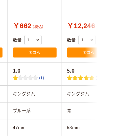
青 ユー
オリジナ
￥662
￥12,246
￥506
（税込）
（税込）
数量
数量
数量
カゴへ
カゴへ
1.0
5.0
4.2
(1)
(1)
キングジム
キングジム
アスクル
ブルー系
青
ブルー系
47mm
53mm
背幅66m