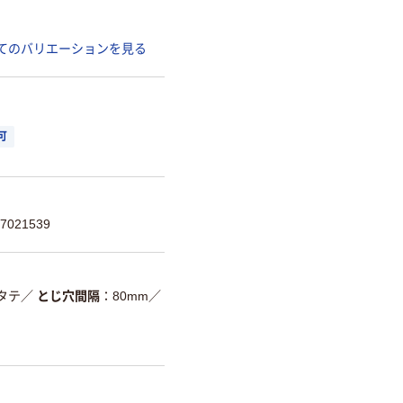
てのバリエーションを見る
可
021539
4タテ
／
とじ穴間隔
80mm
／