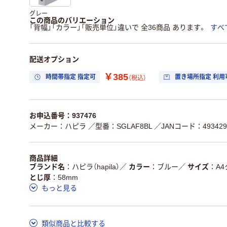
グレー
この商品のバリエーション
「背幅」「カラー」「販売単位」違いで 全36商品 あります。
すべ
配送オプション
￥385
時間帯指定 指定可
置き場所指定 利用
（税込）
お申込番号：937476
メーカー：ハピラ
／型番：SGLAF8BL
／JANコード：4934297
商品詳細
ブランド名
ハピラ（hapila）
／
カラー
ブルー
／
サイズ
A
とじ厚
58mm
もっと見る
類似商品と比較する