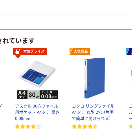
されています
本気プライス
人気商品
グ
アスクル 30穴ファイル
コクヨ リングファイル
用ポケット A4タテ 厚さ
A4タテ 丸型 2穴 （片手
0.08mm
で簡単に開けられる）ス
リムスタイル