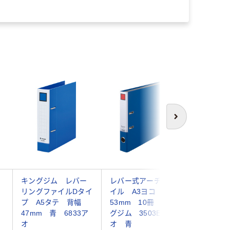
オ
次へ
キングジム レバー
レバー式アーチファ
アスクル
リングファイルDタイ
イル A3ヨコ 背幅
ァイル 
プ A5タテ 背幅
53mm 10冊 キン
穴 レバ
47mm 青 6833ア
グジム 3503Eア
ファイル
オ
オ 青
66mm