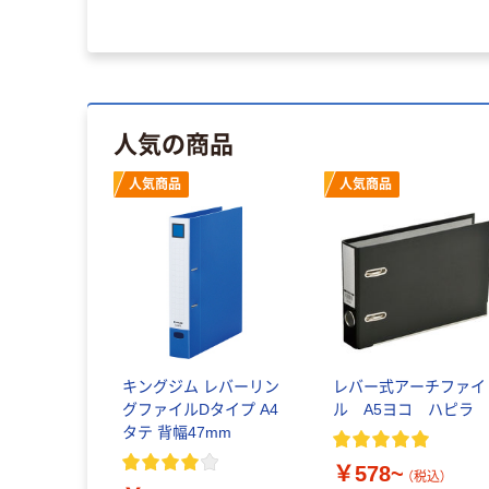
人気の商品
人気商品
人気商品
キングジム レバーリン
レバー式アーチファイ
グファイルDタイプ A4
ル A5ヨコ ハピラ
タテ 背幅47mm
￥578~
（税込）