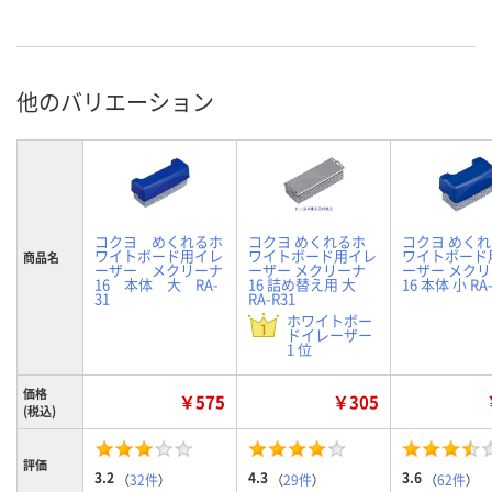
他のバリエーション
コクヨ めくれるホ
コクヨ めくれるホ
コクヨ めく
ワイトボード用イレ
ワイトボード用イレ
ワイトボード
商品名
ーザー メクリーナ
ーザー メクリーナ
ーザー メク
16 本体 大 RA-
16 詰め替え用 大
16 本体 小 RA
31
RA-R31
ホワイトボー
ドイレーザー
1 位
価格
￥575
￥305
(税込)
評価
3.2
4.3
3.6
（
32件
）
（
29件
）
（
62件
）