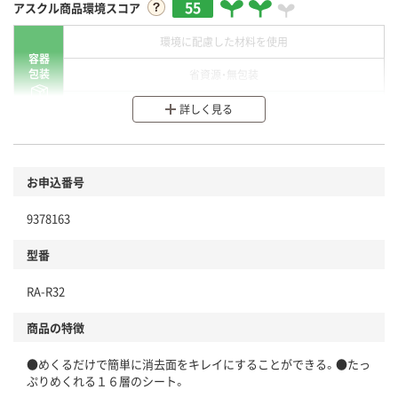
55
アスクル商品環境スコア
環境に配慮した材料を使用
容器
包装
省資源・無包装
分別・リサイクルしやすい設計
詳しく見る
環境に配慮した材料を使用
商品
お申込番号
本体
省資源・省エネ・節水
9378163
分別・リサイクルしやすい設計
型番
独自の回収スキームがある
RA-R32
仕組
アスクルで資源循環している
商品の特徴
温室効果ガスなどの削減
●めくるだけで簡単に消去面をキレイにすることができる。●たっ
この商品の環境配慮ポイントです。下記商品詳細「
ぷりめくれる１６層のシート。
アスクル商品環境スコア詳細／加点項目
」で確認できます。