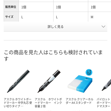
1個
1個
1個
販売単位
L
L
M
サイズ
詳しく見る
本体
詰替
本体
種別
お申込番
9378127
9378154
9378136
号
あり
あり
あり
在庫
この商品を見た人はこちらも検討されていま
す
8月7日（金）
8月7日（金）
8月7日（金）
お届け日
数量
数量
数量
カゴへ
カゴへ
カ
アスクル ホワイトボー
アスクル ホワイトボ
アスクル クリアーホル
パイロット
ドマーカー 中字丸芯 使
ードマーカー インク
ダー A4 スタンダード
ボードマー
い切りタイプ …
容量２倍
ドマスター