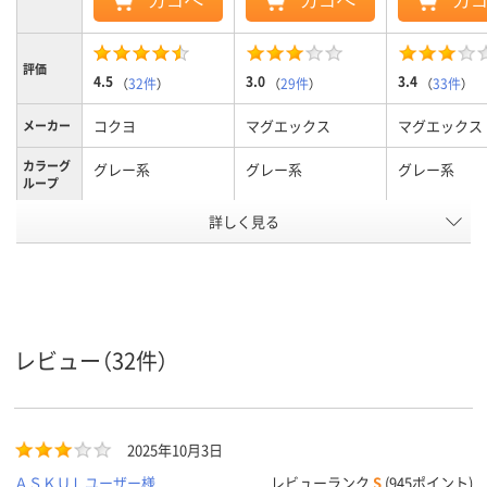
カゴへ
カゴへ
カ
評価
4.5
3.0
3.4
（
32件
）
（
29件
）
（
33件
）
コクヨ
マグエックス
マグエックス
メーカー
カラーグ
グレー系
グレー系
グレー系
ループ
詳しく見る
28g
3g
52g
質量
アスクル
商品環境
55
スコア
レビュー（32件）
2025年10月3日
ＡＳＫＵＬユーザー様
レビューランク
S
(945ポイント)