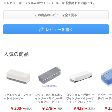
※
レビューはアスクルWebサイト、LOHACOに投稿された内容です。
この商品のレビューを全て見る
レビューを書く
人気の商品
マグエックス マグネ
コクヨ めくれるホワ
コクヨ キレイが続くホ
デビカ ホ
ット イレーザー
イトボード用イレーザ
ワイトボードイレーザ
ドイレーザ
ー＜メクリーナ16＞…
ー＜マイクロフィッ…
￥200～
￥278～
￥438～
￥3
（税込）
（税込）
（税込）