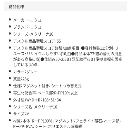
商品仕様
メーカー：コクヨ
ブランド：コクヨ
シリーズ：メクリーナ16
アスクル商品環境スコア：55
アスクル商品環境スコア詳細/加点項目：●容器包装11:分別・リ
ユース・リサイクルしやすい(10点)●商品本体23:詰め替えの用意
がある商品(5点)●仕組み30-2:SBT認証取得/SBT準拠目標を設定
している(40点)
カラー：グレー
質量：28g
仕様：マグネット付き、シートつめ替え式
再生材配合率：ベース部:R-PP10%以上
外寸法（W・D・H）：108・51・34
シリーズ名：メクリーナ16
サイズ：M
材質：本体：RーPP100％、マグネット：フェライト磁石、ベース部：
RーPP･EVA、シート：ポリエステル系繊維