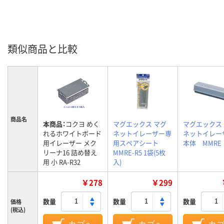
類似商品と比較
商品名
本商品：
コクヨ めく
マグエックス マグ
マグエックス
れるホワイトボード
ネットイレーザー専
ネットイレ
用イレーザー メク
用スペアシート
本体 MMRE
リーナ16 詰め替え
MMRE-R5 1袋(5枚
用 小 RA-R32
入)
￥278
￥299
数量
数量
数量
価格
(税込)