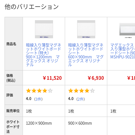
他のバリエーション
商品名
暗線入り薄型マグネ
暗線入り薄型マグネ
マグエックス
ットホワイトボード
ットホワイトボード
入り薄型ホワ
シート（特大）
シート
ードシート(902
900×1200mm マ
600×900mm マグ
MSHPU-9021
グエックス オリジ
エックス オリジナ
ナル
ル
価格
￥11,520
￥6,930
￥18
(税込)
評価
4.0
4.0
（
3件
）
（
2件
）
1枚
1枚
1枚
販売単位
ホワイト
1200×900mm
900×600mm
ボード寸
法