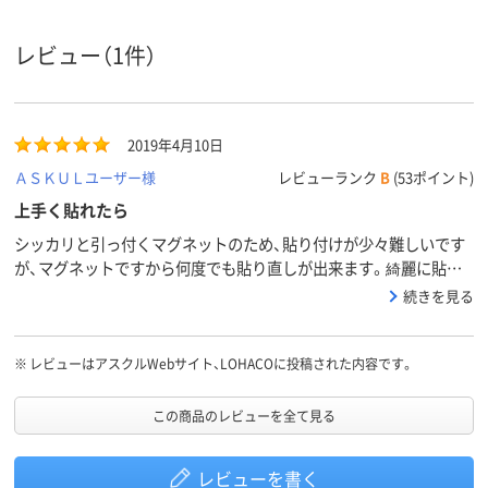
ホワイト
片面（暗線）
片面（無地）
片面（無地）
ボード面
数
レビュー（1件）
0.35mm
0.5mm
0.8mm
厚さ
マグネットシートタ
マグネットシートタ
マグネットシ
シートタ
2019年4月10日
イプ
イプ
イプ
イプ
ＡＳＫＵＬユーザー様
レビューランク
B
(53ポイント)
アスクル
商品環境
上手く貼れたら
55
55
スコア
シッカリと引っ付くマグネットのため、貼り付けが少々難しいです
が、マグネットですから何度でも貼り直しが出来ます。綺麗に貼れ
たら古い黒板が、新しいホワイトボードに大変身！！プロジェクター
続きを見る
も綺麗に映りますし、文字も見やすいです。しかも、このサイズにし
てこの値段はお値打ちだと思います。
※
レビューはアスクルWebサイト、LOHACOに投稿された内容です。
この商品のレビューを全て見る
レビューを書く