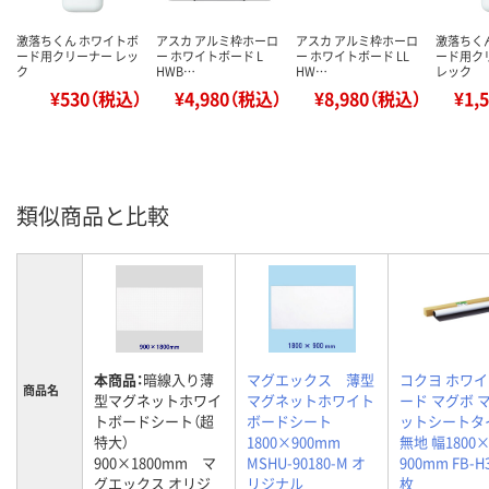
激落ちくん ホワイトボ
アスカ アルミ枠ホーロ
アスカ アルミ枠ホーロ
激落ちく
ード用クリーナー レッ
ー ホワイトボード L
ー ホワイトボード LL
ード用クリ
ク
HWB…
HW…
レック
¥530（税込）
¥4,980（税込）
¥8,980（税込）
¥1,
類似商品と比較
本商品：
暗線入り薄
マグエックス 薄型
コクヨ ホワ
商品名
型マグネットホワイ
マグネットホワイト
ード マグボ 
トボードシート（超
ボードシート
ットシートタ
特大）
1800×900mm
無地 幅1800
900×1800mm マ
MSHU-90180-M オ
900mm FB-H
グエックス オリジ
リジナル
枚