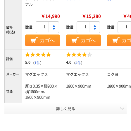
ナル
￥14,990
￥15,280
￥46
数量
数量
数量
価格
(税込)
カゴへ
カゴへ
カ
評価
5.0
4.0
（
1件
）
（
4件
）
マグエックス
マグエックス
コクヨ
メーカー
厚さ0.35×縦900×
1800×900mm
1800×900m
横1800mm、
寸法
1800×900mm
カラーグ
詳しく見る
ホワイト系
ホワイト系
ホワイト系
ループ
方眼入り
無地
無地
タイプ