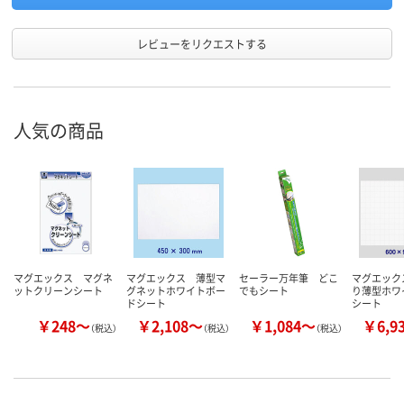
レビューをリクエストする
人気の商品
マグエックス マグネ
マグエックス 薄型マ
セーラー万年筆 どこ
マグエック
ットクリーンシート
グネットホワイトボー
でもシート
り薄型ホワ
ドシート
シート
￥248～
￥2,108～
￥1,084～
￥6,9
（税込）
（税込）
（税込）