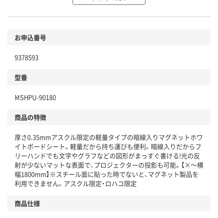
環境に配慮した材料を使用
商品
お申込番号
本体
省資源・省エネ・節水
9378593
分別・リサイクルしやすい設計
型番
独自の回収スキームがある
MSHPU-90180
仕組
アスクルで資源循環している
商品の特徴
温室効果ガスなどの削減
厚さ0.35mmアスクル限定の軽量タイプの暗線入りマグネットホワ
この商品の環境配慮ポイントです。下記商品詳細「
イトボードシート。軽量だから持ち運びも便利。暗線入りだからフ
アスクル商品環境スコア詳細／加点項目
」で確認できます。
リーハンドでも文字やグラフなどの図形がまっすぐ書ける!光の反
射が少ないマットな表面で、プロジェクターの投影も可能。【×～横
幅1800mm】※スチール面に貼った時でないと、マグネット製品を
利用できません。アスクル限定・ロハコ限定
商品仕様