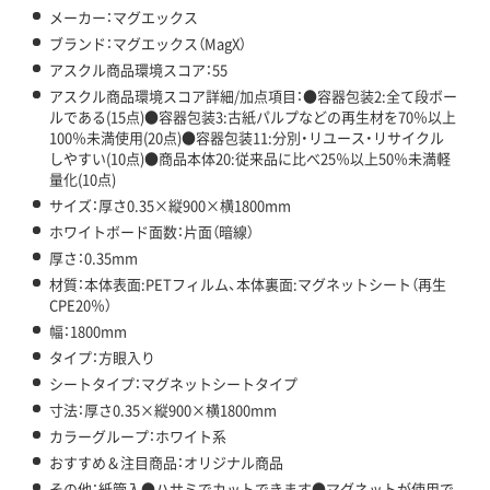
メーカー：マグエックス
ブランド：マグエックス（MagX）
アスクル商品環境スコア：55
アスクル商品環境スコア詳細/加点項目：●容器包装2:全て段ボー
ルである(15点)●容器包装3:古紙パルプなどの再生材を70％以上
100％未満使用(20点)●容器包装11:分別・リユース・リサイクル
しやすい(10点)●商品本体20:従来品に比べ25％以上50％未満軽
量化(10点)
サイズ：厚さ0.35×縦900×横1800mm
ホワイトボード面数：片面（暗線）
厚さ：0.35mm
材質：本体表面:PETフィルム、本体裏面:マグネットシート（再生
CPE20％）
幅：1800mm
タイプ：方眼入り
シートタイプ：マグネットシートタイプ
寸法：厚さ0.35×縦900×横1800mm
カラーグループ：ホワイト系
おすすめ＆注目商品：オリジナル商品
その他：紙管入●ハサミでカットできます●マグネットが使用で