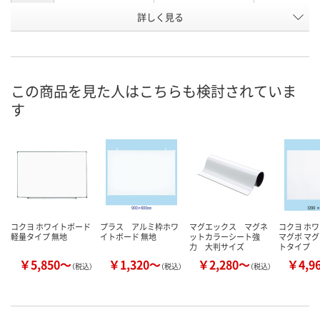
お申込番
詳しく見る
9378584
9378619
2331245
号
あり
あり
5点
在庫
8月11日（火）
8月11日（火）
8月11日（火）
お届け日
この商品を見た人はこちらも検討されていま
す
数量
数量
数量
カゴへ
カゴへ
カ
コクヨ ホワイトボード
プラス アルミ枠ホワ
マグエックス マグネ
コクヨ ホ
軽量タイプ 無地
イトボード 無地
ットカラーシート強
マグボ マ
力 大判サイズ
トタイプ
￥5,850～
￥1,320～
￥2,280～
￥4,9
（税込）
（税込）
（税込）