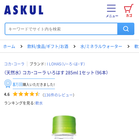
カゴ
メニュー
ホーム
飲料/食品/ギフト/お酒
水/ミネラルウォーター
軟
コカ・コーラ
ブランド：
I LOHAS（い・ろ・は・す）
（天然水） コカ・コーラ いろはす 285ml 1セット（96本）
8
万回
購入いただきました！
4.6
（
136
件のレビュー
）
ランキングを見る：
軟水