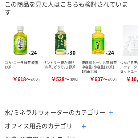
この商品を見た人はこちらも検討されていま
す
数量
数量
お取り扱い終了しま
した
カゴへ
カ
コカ・コーラ 緑茶 綾鷹
サントリー 伊右衛門
伊藤園 おーいお茶 緑茶
つながる天
お茶
「お茶、どうぞ。」 緑茶
中容量・小容量【お茶】
ルウォーター 
【緑茶】【会…
セット（1…
￥618～
￥528～
￥607～
￥10,
（税込）
（税込）
（税込）
水/ミネラルウォーターのカテゴリー
オフィス用品のカテゴリー