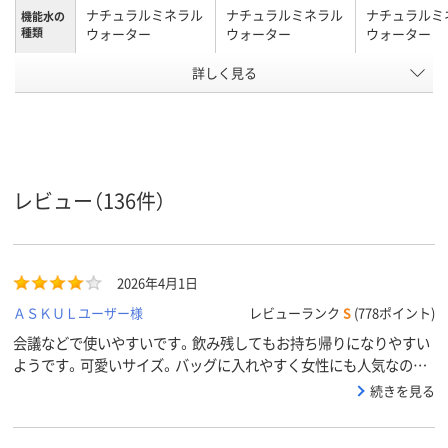
ナチュラルミネラル
ナチュラルミネラル
ナチュラルミ
機能水の
種類
ウォーター
ウォーター
ウォーター
発泡タイ
詳しく見る
無発泡
無発泡
プ
アスクル
商品環境
75
90
80
スコア
レビュー（136件）
2026年4月1日
ＡＳＫＵＬユーザー様
レビューランク
S
(778ポイント)
会議などで使いやすいです。飲み残してもお持ち帰りになりやすい
ようです。可愛いサイズ。バッグに入れやすく女性にも人気なので、
いつも欠かさないようストックしておきます。
続きを見る