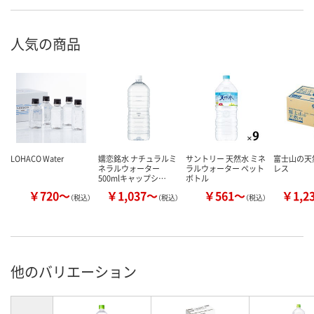
人気の商品
LOHACO Water
嬬恋銘水 ナチュラルミ
サントリー 天然水 ミネ
富士山の天
ネラルウォーター
ラルウォーター ペット
レス
500mlキャップシ…
ボトル
￥720～
￥1,037～
￥561～
￥1,2
（税込）
（税込）
（税込）
他のバリエーション