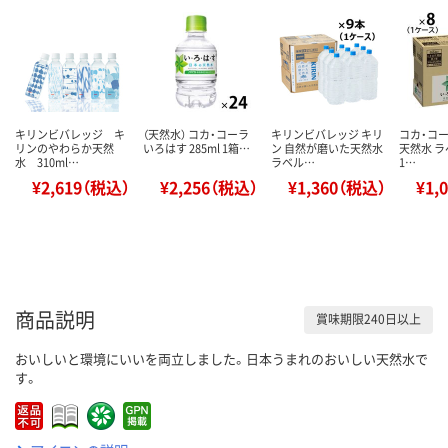
キリンビバレッジ キ
（天然水） コカ・コーラ
キリンビバレッジ キリ
コカ・コー
リンのやわらか天然
いろはす 285ml 1箱…
ン 自然が磨いた天然水
天然水 ラ
水 310ml…
ラベル…
1…
¥2,619（税込）
¥2,256（税込）
¥1,360（税込）
¥1,
商品説明
賞味期限240日以上
おいしいと環境にいいを両立しました。日本うまれのおいしい天然水で
す。