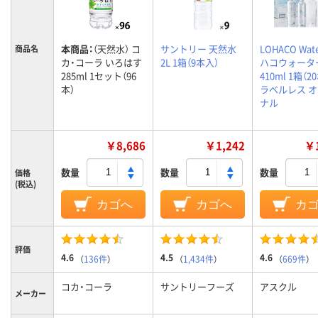
本商品：
（天然水） コ
サントリー 天然水
LOHACO Wat
商品名
カ・コーラ いろはす
2L 1箱（9本入）
ハコウォータ
285ml 1セット（96
410ml 1箱（2
本）
ラベルレス 
ナル
￥8,686
￥1,242
￥1
数量
数量
数量
価格
(税込)
カゴへ
カゴへ
カ
評価
4.6
4.5
4.6
（
136件
）
（
1,434件
）
（
669件
）
コカ・コーラ
サントリーフーズ
アスクル
メーカー