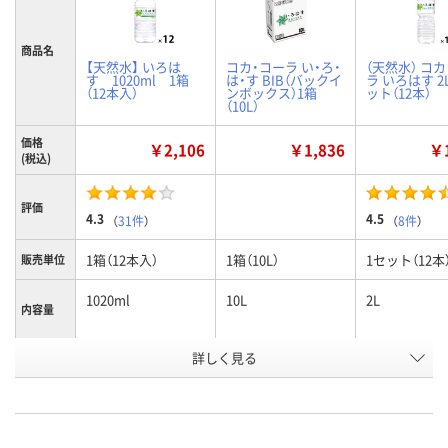
商品名
【天然水】 いろは
コカ・コーラ い・ろ・
（天然水） コ
す 1020ml 1箱
は・す BIB（バックイ
ラ いろはす 2L
（12本入）
ンボックス）1箱
ット（12本）
（10L）
価格
￥2,106
￥1,836
￥1
(税込)
評価
4.3
4.5
（
31件
）
（
8件
）
1箱（12本入）
1箱（10L）
1セット（12本
販売単位
1020ml
10L
2L
内容量
お申込番
詳しく見る
1297167
HN07497
6195876
号
あり
入荷待ち
入荷待ち
在庫
8月10日（月）
2026年8月下
お届け日