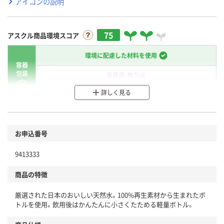
アイコンの説明
75
アスクル商品環境スコア
環境に配慮した材料を使用
容器
包装
省資源・無包装
詳しく見る
分別・リサイクルしやすい設計
環境に配慮した材料を使用
商品
お申込番号
本体
省資源・省エネ・節水
9413333
分別・リサイクルしやすい設計
商品の特徴
独自の回収スキームがある
厳選された日本のおいしい天然水。100%再生素材から生まれたボ
仕組
アスクルで資源循環している
トルを使用。飲用後はかんたんに小さくたためる軽量ボトル。
温室効果ガスなどの削減