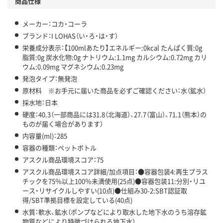
商品仕様
この商品の環境配慮ポイントです。下記商品詳細「
メーカー：コカ・コーラ
アスクル商品環境スコア詳細／加点項目
」で確認できます。
ブランド：I LOHAS（い・ろ・は・す）
栄養成分表示：【100mlあたり】エネルギー:0kcal たんぱく質:0g
脂質:0g 炭水化物:0g ナトリウム:1.1mg カルシウム:0.72mg カリ
ウム:0.09mg マグネシウム:0.23mg
発泡タイプ：無発泡
原材料 ※お手元に届いた商品を必ずご確認ください：水（鉱水）
採水地：日本
硬度：40.3（一部商品には31.8（北海道）、27.7（富山）、71.1（熊本）の
ものが届く場合があります）
内容量(ml)：285
容器の種類：ペットボトル
アスクル商品環境スコア：75
アスクル商品環境スコア詳細/加点項目：●容器包装4:再生プラス
チックを75％以上100％未満使用(25点)●容器包装11:分別・リユ
ース・リサイクルしやすい(10点)●仕組み30-2:SBT認証取
得/SBT準拠目標を設定している(40点)
水質：軟水、鉱水（ポンプなどにより取水した地下水のうち溶存鉱
物質などにより特徴づけられる地下水）