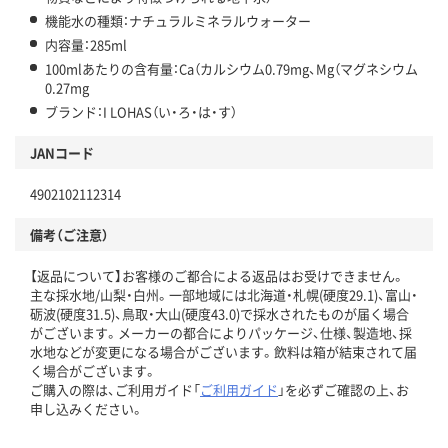
機能水の種類：ナチュラルミネラルウォーター
内容量：285ml
100mlあたりの含有量：Ca（カルシウム0.79mg、Mg（マグネシウム
0.27mg
ブランド：I LOHAS（い・ろ・は・す）
JANコード
4902102112314
備考（ご注意）
【返品について】お客様のご都合による返品はお受けできません。
主な採水地/山梨・白州。一部地域には北海道・札幌(硬度29.1)、富山・
砺波(硬度31.5)、鳥取・大山(硬度43.0)で採水されたものが届く場合
がございます。メーカーの都合によりパッケージ、仕様、製造地、採
水地などが変更になる場合がございます。飲料は箱が結束されて届
く場合がございます。
ご購入の際は、ご利用ガイド「
ご利用ガイド
」を必ずご確認の上、お
申し込みください。