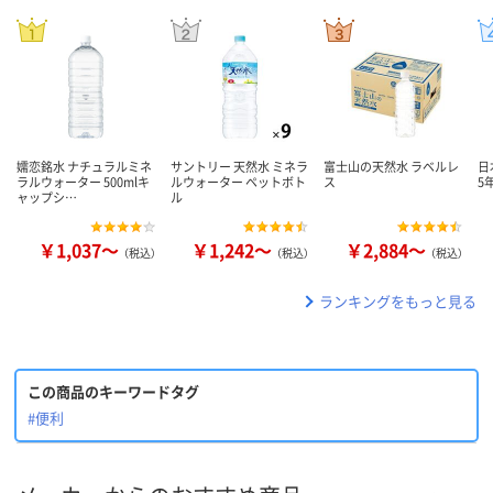
嬬恋銘水 ナチュラルミネ
サントリー 天然水 ミネラ
富士山の天然水 ラベルレ
日
ラルウォーター 500mlキ
ルウォーター ペットボト
ス
5
ャップシ…
ル
￥1,037～
￥1,242～
￥2,884～
（税込）
（税込）
（税込）
ランキングをもっと見る
この商品のキーワードタグ
#便利