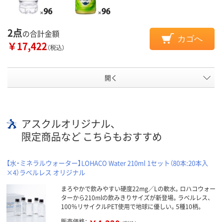
2点
の合計金額
カゴへ
￥17,422
（税込）
開く
アスクルオリジナル、
限定商品など こちらもおすすめ
【水・ミネラルウォーター】LOHACO Water 210ml 1セット（80本:20本入
×4）ラベルレス オリジナル
まろやかで飲みやすい硬度22mg／Lの軟水。ロハコウォー
ターから210mlの飲みきりサイズが新登場。ラベルレス、
100％リサイクルPET使用で地球に優しい。5種10柄。
販売価格：