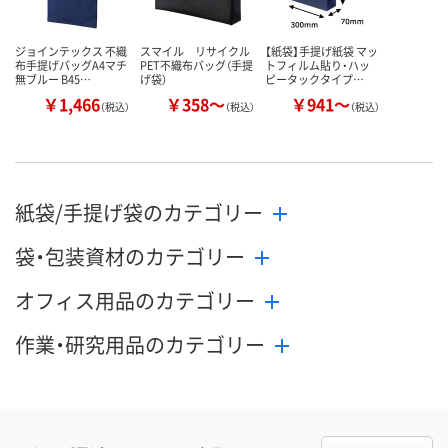
カゴへ
カゴへ
カ
ジョインテックス 不織
スマイル リサイクル
【紙袋】手提げ紙袋 マッ
布手提げバッグA4マチ
PET不織布バッグ（手提
トフィルム貼り・ハッ
無ブルー B45…
げ袋）
ピータックタイプ…
￥1,466
￥358～
￥941～
（税込）
（税込）
（税込）
紙袋/手提げ袋のカテゴリー
袋・包装資材のカテゴリー
オフィス用品のカテゴリー
作業・研究用品のカテゴリー