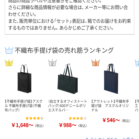
商品の商品ラベルや注意書きをご確認ください。
さらに詳細な商品情報が必要な場合は、メーカー等にお問い合
わせください。
また、販売単位における「セット」表記は、箱でのお届けをお約束
するものではありません。あらかじめご了承ください。
不織布手提げ袋の売れ筋ランキング
【不織布手提げ袋】アスク
（自立するオフィストート
【アウトレット】不織布手
【
ル 不織布手提げ袋（不織
バッグ）600デニールポリ
提げ袋 アスクルオリジ
工
布バッグ）
エステルバ…
ナル
バ
￥546～
（税込）
￥1,648～
￥988～
（税込）
（税込）