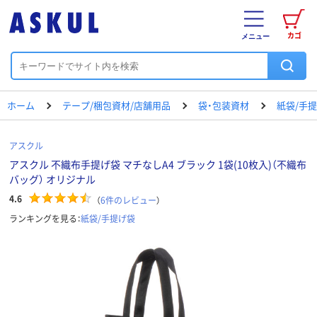
カゴ
メニュー
ホーム
テープ/梱包資材/店舗用品
袋・包装資材
紙袋/手
アスクル
アスクル 不織布手提げ袋 マチなしA4 ブラック 1袋(10枚入)（不織布
バッグ） オリジナル
4.6
（
6
件のレビュー
）
ランキングを見る：
紙袋/手提げ袋