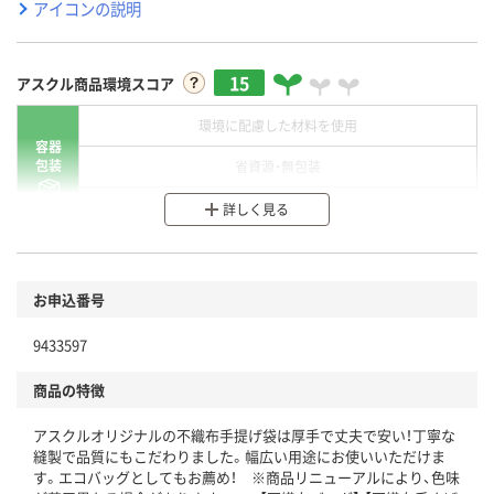
アイコンの説明
15
アスクル商品環境スコア
環境に配慮した材料を使用
容器
包装
省資源・無包装
分別・リサイクルしやすい設計
詳しく見る
環境に配慮した材料を使用
商品
お申込番号
本体
省資源・省エネ・節水
9433597
分別・リサイクルしやすい設計
商品の特徴
独自の回収スキームがある
アスクルオリジナルの不織布手提げ袋は厚手で丈夫で安い！丁寧な
仕組
アスクルで資源循環している
縫製で品質にもこだわりました。幅広い用途にお使いいただけま
す。エコバッグとしてもお薦め！ ※商品リニューアルにより、色味
温室効果ガスなどの削減