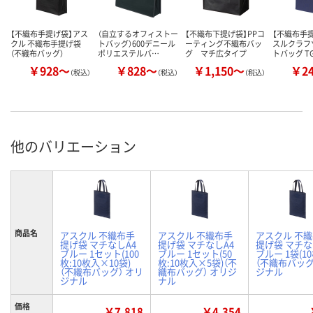
【不織布手提げ袋】アス
（自立するオフィストー
【不織布下提げ袋】PPコ
【不織布手
クル 不織布手提げ袋
トバッグ）600デニール
ーティング不織布バッ
スルクラフ
（不織布バッグ）
ポリエステルバ…
グ マチ広タイプ
トバッグ T
￥928～
￥828～
￥1,150～
￥2
（税込）
（税込）
（税込）
他のバリエーション
商品名
アスクル 不織布手
アスクル 不織布手
アスクル 不
提げ袋 マチなしA4
提げ袋 マチなしA4
提げ袋 マチな
ブルー 1セット(100
ブルー 1セット(50
ブルー 1袋(1
枚:10枚入×10袋)
枚:10枚入×5袋)（不
（不織布バッグ
（不織布バッグ） オリ
織布バッグ） オリジ
ジナル
ジナル
ナル
価格
￥7,818
￥4,354