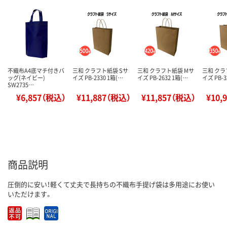
不織布A4底マチ付きバ
三和 クラフト紙袋 Sサ
三和 クラフト紙袋 Mサ
三和 クラ
ッグ(ネイビー)
イズ PB-2330 1箱(…
イズ PB-2632 1箱(…
イズ PB-3
SW2735…
¥6,857（税込）
¥11,887（税込）
¥11,857（税込）
¥10,
商品説明
圧倒的に安い！軽くて丈夫で長持ちの不織布手提げ袋は多用途にお使い
いただけます。