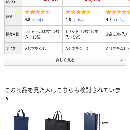
(税込)
評価
4.8
4.8
4.8
（
10件
）
（
10件
）
（
10件
）
1セット（100枚：10枚
1セット（50枚：10枚
1袋（10枚入）
販売単位
入×10袋）
入×5袋）
A4（マチなし）
A4（マチなし）
A4（マチなし）
サイズ
詳しく見る
ブルー
ブルー
ブルー
カラー
お申込番
9534553
9534544
9433588
号
あり
あり
あり
在庫
この商品を見た人はこちらも検討されていま
す
8月9日（日）
8月9日（日）
8月9日（日）
お届け日
数量
数量
数量