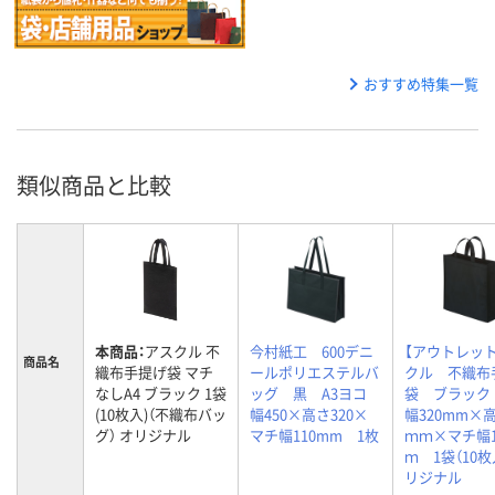
おすすめ特集一覧
類似商品と比較
本商品：
アスクル 不
今村紙工 600デニ
【アウトレッ
商品名
織布手提げ袋 マチ
ールポリエステルバ
クル 不織布
なしA4 ブラック 1袋
ッグ 黒 A3ヨコ
袋 ブラッ
(10枚入)（不織布バッ
幅450×高さ320×
幅320mm×高
グ） オリジナル
マチ幅110mm 1枚
ｍｍ×マチ幅1
ｍ 1袋（10枚
リジナル