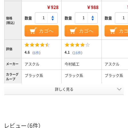
￥928
￥988
数量
数量
数量
価格
(税込)
カゴへ
カゴへ
カ
評価
4.6
4.1
（
6件
）
（
16件
）
アスクル
今村紙工
アスクル
メーカー
カラーグ
ブラック系
ブラック系
ブラック系
ループ
マチタイ
詳しく見る
マチなし
角底
角底（ボール紙
プ
平紐（不織布）
平紐
平紐（不織布）
紐タイプ
10kg
23kg
10kg
耐静荷重
レビュー（6件）