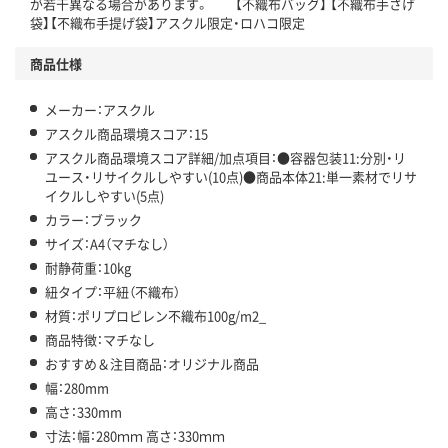
が若干異なる場合があります。 【不織布バッグ】 【不織布手さげ
袋】【不織布手提げ袋】アスクル限定・ロハコ限定
この商品の環境配慮ポイントです。下記商品詳細「
アスクル商品環境スコア詳細／加点項目
」で確認できます。
商品仕様
メーカー：アスクル
アスクル商品環境スコア：15
アスクル商品環境スコア詳細/加点項目：●容器包装11:分別・リ
ユース・リサイクルしやすい(10点)●商品本体21:単一素材でリサ
イクルしやすい(5点)
カラー：ブラック
サイズ：A4（マチなし）
耐静荷重：10kg
紐タイプ：平紐（不織布）
材質：ポリプロピレン不織布100g/m2_
商品特徴：マチなし
おすすめ＆注目商品：オリジナル商品
幅：280mm
高さ：330mm
寸法：幅：280ｍｍ 高さ：330ｍｍ