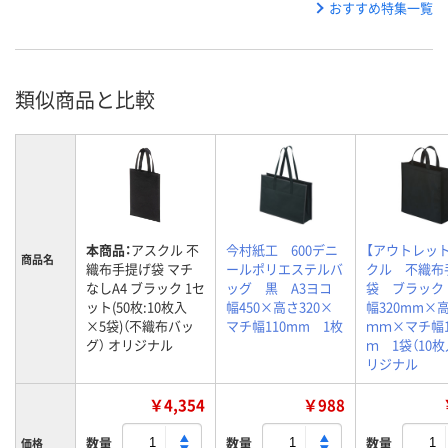
おすすめ特集一覧
類似商品と比較
本商品：
アスクル 不
今村紙工 600デニ
【アウトレッ
商品名
織布手提げ袋 マチ
ールポリエステルバ
クル 不織布
なしA4 ブラック 1セ
ッグ 黒 A3ヨコ
袋 ブラッ
ット(50枚:10枚入
幅450×高さ320×
幅320mm×高
×5袋)（不織布バッ
マチ幅110mm 1枚
ｍｍ×マチ幅1
グ） オリジナル
ｍ 1袋（10枚
リジナル
￥4,354
￥988
数量
数量
数量
価格