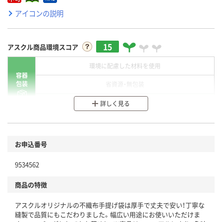
アイコンの説明
15
アスクル商品環境スコア
環境に配慮した材料を使用
容器
包装
省資源・無包装
分別・リサイクルしやすい設計
詳しく見る
環境に配慮した材料を使用
商品
お申込番号
本体
省資源・省エネ・節水
9534562
分別・リサイクルしやすい設計
商品の特徴
独自の回収スキームがある
アスクルオリジナルの不織布手提げ袋は厚手で丈夫で安い！丁寧な
仕組
アスクルで資源循環している
縫製で品質にもこだわりました。幅広い用途にお使いいただけま