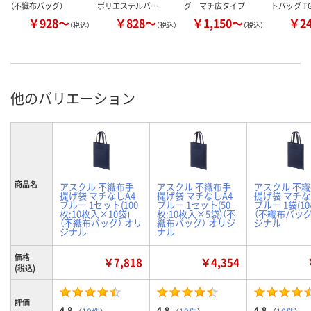
（不織布バッグ）
ポリエステルバ…
グ マチ広タイプ
トバッグ T
￥928～
￥828～
￥1,150～
￥2
（税込）
（税込）
（税込）
他のバリエーション
商品名
アスクル 不織布手
アスクル 不織布手
アスクル 不
提げ袋 マチなしA4
提げ袋 マチなしA4
提げ袋 マチな
ブルー 1セット(100
ブルー 1セット(50
ブルー 1袋(1
枚:10枚入×10袋)
枚:10枚入×5袋)（不
（不織布バッグ
（不織布バッグ） オリ
織布バッグ） オリジ
ジナル
ジナル
ナル
価格
￥7,818
￥4,354
(税込)
評価
4.8
4.8
4.8