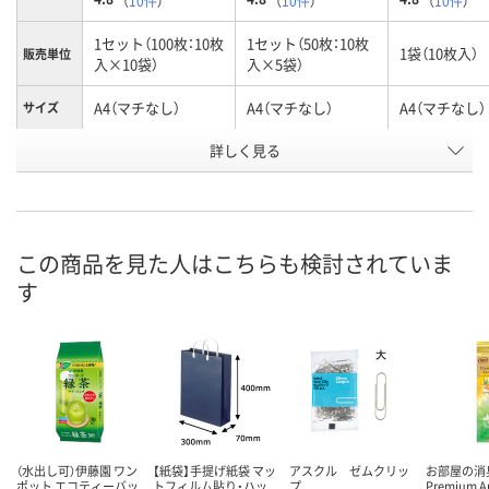
（
10件
）
（
10件
）
（
10件
）
1セット（100枚：10枚
1セット（50枚：10枚
1袋（10枚入）
販売単位
入×10袋）
入×5袋）
A4（マチなし）
A4（マチなし）
A4（マチなし）
サイズ
詳しく見る
ブルー
ブルー
ブルー
カラー
お申込番
9534553
9534544
9433588
号
あり
あり
あり
在庫
この商品を見た人はこちらも検討されていま
す
8月10日（月）
8月10日（月）
8月10日（月）
お届け日
数量
数量
数量
カゴへ
カゴへ
カ
（水出し可）伊藤園 ワン
【紙袋】手提げ紙袋 マッ
アスクル ゼムクリッ
お部屋の消
ポット エコティーバッ
トフィルム貼り・ハッ
プ
Premium A