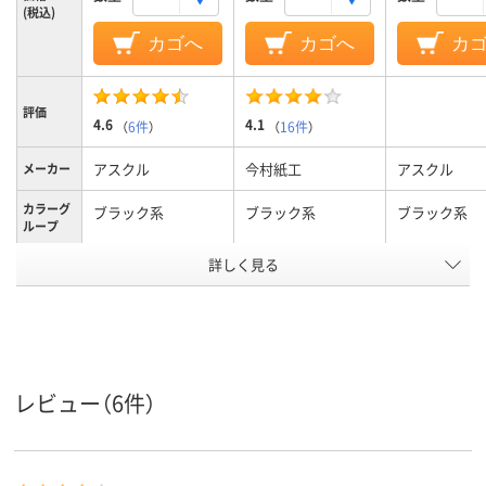
(税込)
カゴへ
カゴへ
カ
評価
4.6
4.1
（
6件
）
（
16件
）
アスクル
今村紙工
アスクル
メーカー
カラーグ
ブラック系
ブラック系
ブラック系
ループ
マチタイ
詳しく見る
マチなし
角底
角底（ボール紙
プ
平紐（不織布）
平紐
平紐（不織布）
紐タイプ
10kg
23kg
10kg
耐静荷重
レビュー（6件）
アスクル
商品環境
15
20
スコア