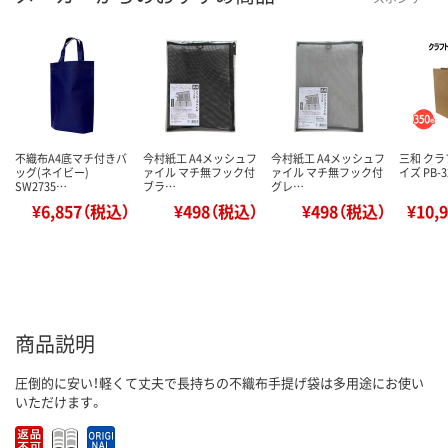
不織布A4底マチ付きバ
今村紙工 A4メッシュフ
今村紙工 A4メッシュフ
三和 クラ
ッグ(ネイビー)
ァイル マチ無フック付
ァイル マチ無フック付
イズ PB-3
SW2735…
ブラ…
グレ…
¥6,857（税込）
¥498（税込）
¥498（税込）
¥10,
商品説明
圧倒的に安い！軽くて丈夫で長持ちの不織布手提げ袋は多用途にお使い
いただけます。