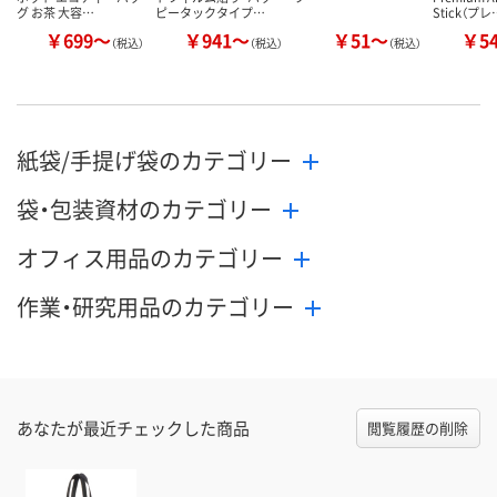
グ お茶 大容…
ピータックタイプ…
Stick（プレ
￥699～
￥941～
￥51～
￥5
（税込）
（税込）
（税込）
紙袋/手提げ袋のカテゴリー
袋・包装資材のカテゴリー
オフィス用品のカテゴリー
作業・研究用品のカテゴリー
あなたが最近チェックした商品
閲覧履歴の削除