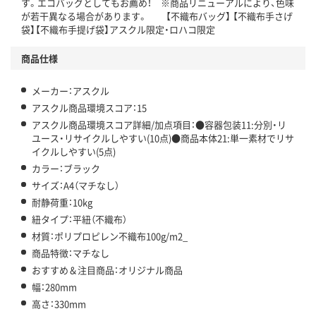
す。エコバッグとしてもお薦め！ ※商品リニューアルにより、色味
温室効果ガスなどの削減
が若干異なる場合があります。 【不織布バッグ】 【不織布手さげ
袋】【不織布手提げ袋】アスクル限定・ロハコ限定
この商品の環境配慮ポイントです。下記商品詳細「
アスクル商品環境スコア詳細／加点項目
」で確認できます。
商品仕様
メーカー：アスクル
アスクル商品環境スコア：15
アスクル商品環境スコア詳細/加点項目：●容器包装11:分別・リ
ユース・リサイクルしやすい(10点)●商品本体21:単一素材でリサ
イクルしやすい(5点)
カラー：ブラック
サイズ：A4（マチなし）
耐静荷重：10kg
紐タイプ：平紐（不織布）
材質：ポリプロピレン不織布100g/m2_
商品特徴：マチなし
おすすめ＆注目商品：オリジナル商品
幅：280mm
高さ：330mm