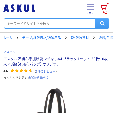
カゴ
メニュー
ホーム
テープ/梱包資材/店舗用品
袋・包装資材
紙袋/手
アスクル
アスクル 不織布手提げ袋 マチなしA4 ブラック 1セット(50枚:10枚
入×5袋)（不織布バッグ） オリジナル
4.6
（
6
件のレビュー
）
ランキングを見る：
紙袋/手提げ袋