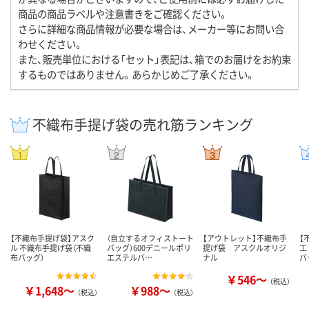
商品の商品ラベルや注意書きをご確認ください。
さらに詳細な商品情報が必要な場合は、メーカー等にお問い合
わせください。
また、販売単位における「セット」表記は、箱でのお届けをお約束
するものではありません。あらかじめご了承ください。
不織布手提げ袋の売れ筋ランキング
【不織布手提げ袋】アスク
（自立するオフィストート
【アウトレット】不織布手
【
ル 不織布手提げ袋（不織
バッグ）600デニールポリ
提げ袋 アスクルオリジ
工
布バッグ）
エステルバ…
ナル
バ
￥546～
（税込）
￥1,648～
￥988～
（税込）
（税込）