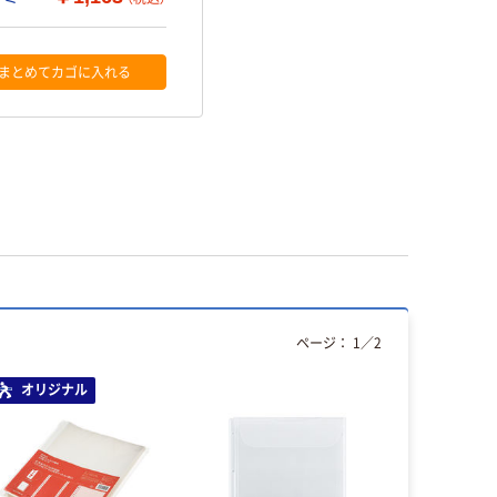
まとめてカゴに入れる
ページ：
1
／
2
オリジナル
オリジ