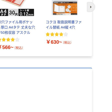
次のスライド
30穴ファイル用ポケッ
コクヨ 取扱説明書ファ
30穴ファ
ト厚口 A4タテ 丈夫な穴
イル替紙 A4縦 4穴
ト A4タテ 
で50枚収容 アスクル
チ付き ア
￥630~
（税込）
￥566~
￥412~
（税込）