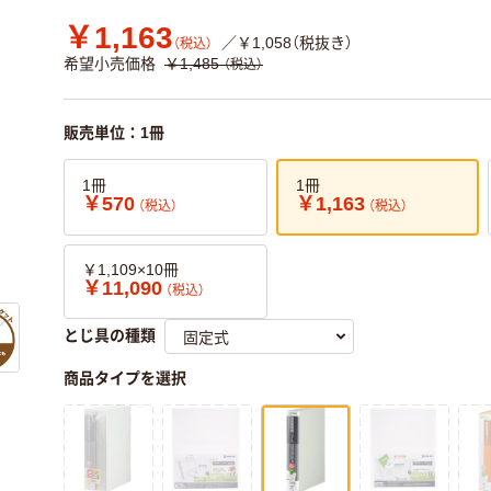
￥1,163
／￥1,058（税抜き）
（税込）
希望小売価格
￥1,485
（税込）
販売単位：1冊
1冊
1冊
￥570
￥1,163
（税込）
（税込）
￥1,109×10冊
￥11,090
（税込）
とじ具の種類
商品タイプを選択