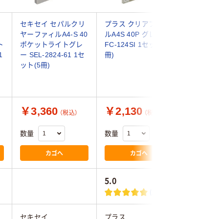
ッ
セキセイ セパルクリ
プラス クリアファイ
キングジ
ヤーファィルA4-S 40
ルA4S 40P グレー
マン 領
ト
ポケットライトグレ
FC-124SI 1セット(3
A4S ラ
1
ー SEL-2824-61 1セ
冊)
2382ライ
ット(5冊)
￥3,360
￥2,130
￥1,7
（税込）
（税込）
数量
数量
数量
カゴへ
カゴへ
5.0
4.6
(1)
セキセイ
プラス
キングジ