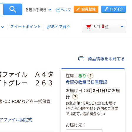
ヘルプ
各種お手続き
0
スイートポイント
あとで買う
カゴ
点
商品情報を印刷する
書ファイル Ａ４タ
在庫：
あり
イトグレー ２６３
希望の数量で在庫確認
お届け日：
8月2日（日）
にお届
け
・CD-ROMなどを一括保管
お急ぎ便：8月1日（土）にお届け
（今から14時間45分以内のご注文
で指定可。追加料金なし）
アファイル固定式
お届け先：