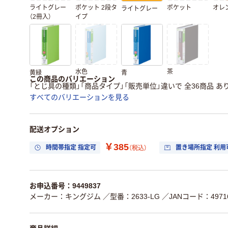
ライトグレー
ポケット 2段タ
ポケット
オレ
ライトグレー
（2冊入）
イプ
水色
茶
黄緑
青
この商品のバリエーション
「とじ具の種類」「商品タイプ」「販売単位」違いで 全36商品 あ
すべてのバリエーションを見る
配送オプション
￥385
時間帯指定 指定可
置き場所指定 利用
（税込）
お申込番号：9449837
メーカー：キングジム
／型番：2633-LG
／JANコード：49716