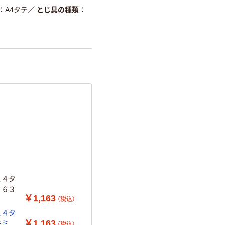
A4タテ
／
とじ具の種類
Ａ４タ
２６３
￥1,163
（税込）
Ａ４タ
￥1,163
キミ
（税込）