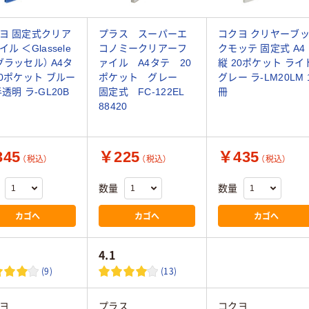
ヨ 固定式クリア
プラス スーパーエ
コクヨ クリヤーブ
ル ＜Glassele
コノミークリアーフ
クモッテ 固定式 A4
グラッセル） A4タ
ァイル A4タテ 20
縦 20ポケット ライ
20ポケット ブルー
ポケット グレー
グレー ラ-LM20LM 
半透明 ラ-GL20B
固定式 FC-122EL
冊
88420
45
￥225
￥435
（税込）
（税込）
（税込）
数量
数量
カゴへ
カゴへ
カゴへ
4.1
(9)
(13)
ヨ
プラス
コクヨ