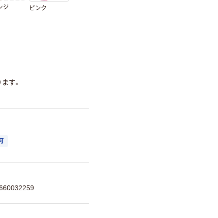
ンジ
ピンク
ります。
可
60032259