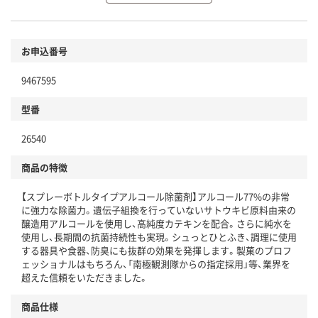
環境に配慮した材料を使用
商品
お申込番号
本体
省資源・省エネ・節水
9467595
分別・リサイクルしやすい設計
型番
独自の回収スキームがある
仕組
26540
アスクルで資源循環している
商品の特徴
温室効果ガスなどの削減
【スプレーボトルタイプアルコール除菌剤】アルコール77%の非常
この商品の環境配慮ポイントです。下記商品詳細「
に強力な除菌力。遺伝子組換を行っていないサトウキビ原料由来の
アスクル商品環境スコア詳細／加点項目
」で確認できます。
醸造用アルコールを使用し、高純度カテキンを配合。さらに純水を
使用し、長期間の抗菌持続性も実現。シュっとひとふき、調理に使用
する器具や食器、防臭にも抜群の効果を発揮します。製菓のプロフ
ェッショナルはもちろん、「南極観測隊からの指定採用」等、業界を
超えた信頼をいただきました。
商品仕様