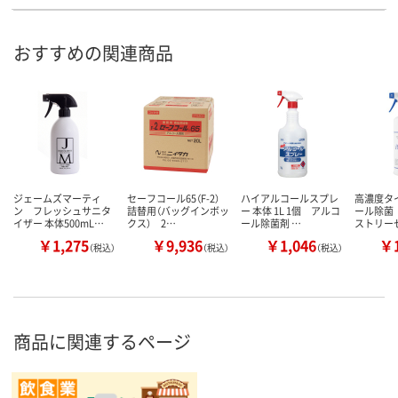
おすすめの関連商品
ジェームズマーティ
セーフコール65（F-2）
ハイアルコールスプレ
高濃度タ
ン フレッシュサニタ
詰替用（バッグインボッ
ー 本体 1L 1個 アルコ
ール除菌
イザー 本体500mL…
クス） 2…
ール除菌剤 …
ストリー
￥1,275
￥9,936
￥1,046
￥1
（税込）
（税込）
（税込）
商品に関連するページ