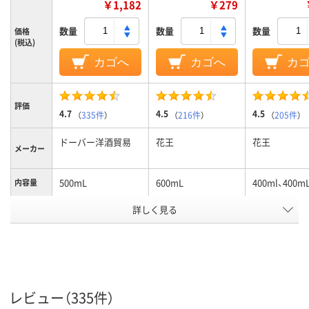
￥1,182
￥279
数量
数量
数量
価格
(税込)
カゴへ
カゴへ
カ
評価
4.7
4.5
4.5
（
335件
）
（
216件
）
（
205件
）
ドーバー洋酒貿易
花王
花王
メーカー
500mL
600mL
400ml、400m
内容量
詳しく見る
中性
アルカリ性
アルカリ性
液性
アスクル
商品環境
15
スコア
レビュー（335件）