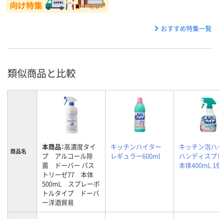
おすすめ特集一覧
類似商品と比較
本商品：
高濃度タイ
キッチンハイター
キッチン泡ハ
商品名
プ アルコール除
レギュラー600ml
ハンディスプ
菌 ドーバー パス
本体400mL 1
トリーゼ77 本体
500mL スプレーボ
トルタイプ ドーバ
ー洋酒貿易