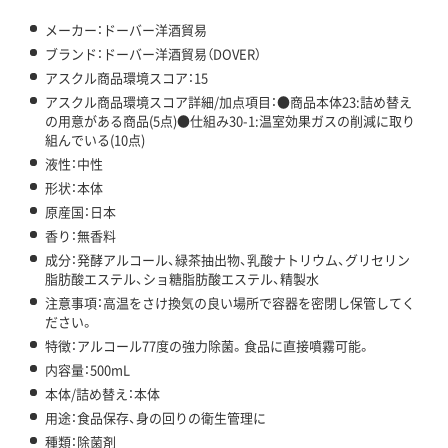
メーカー：ドーバー洋酒貿易
ブランド：ドーバー洋酒貿易（DOVER）
アスクル商品環境スコア：15
アスクル商品環境スコア詳細/加点項目：●商品本体23:詰め替え
の用意がある商品(5点)●仕組み30-1:温室効果ガスの削減に取り
組んでいる(10点)
液性：中性
形状：本体
原産国：日本
香り：無香料
成分：発酵アルコール、緑茶抽出物、乳酸ナトリウム、グリセリン
脂肪酸エステル、ショ糖脂肪酸エステル、精製水
注意事項：高温をさけ換気の良い場所で容器を密閉し保管してく
ださい。
特徴：アルコール77度の強力除菌。食品に直接噴霧可能。
内容量：500mL
本体/詰め替え：本体
用途：食品保存、身の回りの衛生管理に
種類：除菌剤