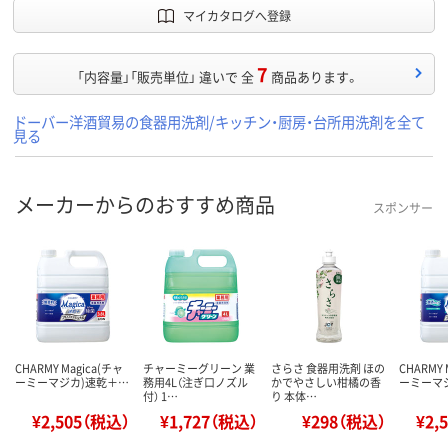
マイカタログへ登録
7
「内容量」「販売単位」 違いで 全
商品あります。
ドーバー洋酒貿易の食器用洗剤/キッチン・厨房・台所用洗剤を全て
見る
メーカーからのおすすめ商品
スポンサー
CHARMY Magica(チャ
チャーミーグリーン 業
さらさ 食器用洗剤 ほの
CHARMY 
ーミーマジカ)速乾＋…
務用4L（注ぎ口ノズル
かでやさしい柑橘の香
ーミーマ
付） 1…
り 本体…
¥2,505（税込）
¥1,727（税込）
¥298（税込）
¥2,