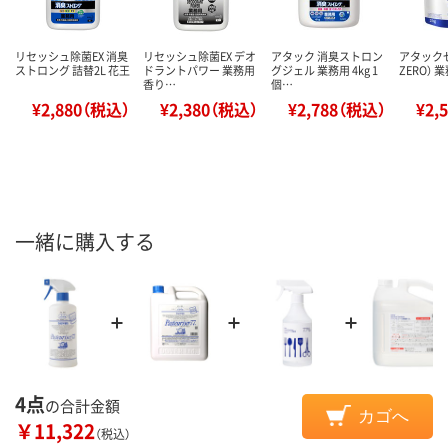
リセッシュ除菌EX 消臭
リセッシュ除菌EX デオ
アタック 消臭ストロン
アタックゼロ
ストロング 詰替2L 花王
ドラントパワー 業務用
グジェル 業務用 4kg 1
ZERO） 
香り…
個…
¥2,880（税込）
¥2,380（税込）
¥2,788（税込）
¥2,
一緒に購入する
4点
の合計金額
カゴへ
￥11,322
（税込）