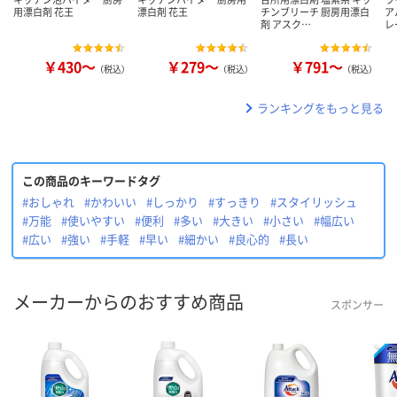
用漂白剤 花王
漂白剤 花王
チンブリーチ 厨房用漂白
ア
剤 アスク…
レ
￥430～
￥279～
￥791～
（税込）
（税込）
（税込）
ランキングをもっと見る
この商品のキーワードタグ
#おしゃれ
#かわいい
#しっかり
#すっきり
#スタイリッシュ
#万能
#使いやすい
#便利
#多い
#大きい
#小さい
#幅広い
#広い
#強い
#手軽
#早い
#細かい
#良心的
#長い
メーカーからのおすすめ商品
スポンサー