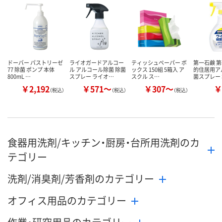
カゴへ
カゴへ
カ
ドーバー パストリーゼ
ライオガードアルコー
ティッシュペーパー ボ
第一石鹸 
77 除菌 ポンプ 本体
ル アルコール除菌 除菌
ックス 150組 5箱入 ア
的住居用ア
800mL …
スプレー ライオ…
スクル ス…
菌スプレー 
￥2,192
￥571～
￥307～
￥
（税込）
（税込）
（税込）
食器用洗剤/キッチン・厨房・台所用洗剤のカ
テゴリー
洗剤/消臭剤/芳香剤のカテゴリー
オフィス用品のカテゴリー