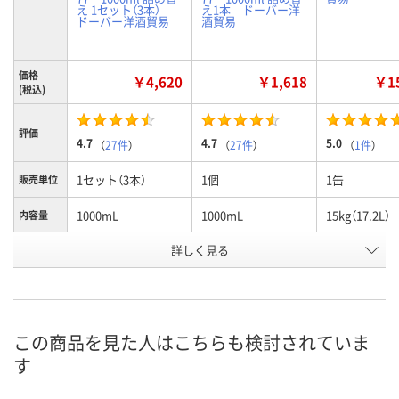
え 1セット（3本）
え1本 ドーバー洋
ドーバー洋酒貿易
酒貿易
価格
￥4,620
￥1,618
￥15
(税込)
評価
4.7
4.7
5.0
（
27件
）
（
27件
）
（
1件
）
1セット（3本）
1個
1缶
販売単位
1000mL
1000mL
15kg（17.2L）
内容量
お申込番
詳しく見る
EX42780
EX42779
RX66767
号
あり
あり
4点
在庫
8月7日（金）
8月7日（金）
8月8日（土）
お届け日
この商品を見た人はこちらも検討されていま
す
数量
数量
数量