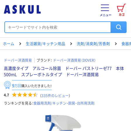
カゴ
メニュー
ホーム
生活雑貨/キッチン用品
洗剤/消臭剤/芳香剤
食器
ドーバー洋酒貿易
ブランド：
ドーバー洋酒貿易（DOVER）
高濃度タイプ アルコール除菌 ドーバー パストリーゼ77 本体
500mL スプレーボトルタイプ ドーバー洋酒貿易
9
万回
購入いただきました！
4.7
（
335
件のレビュー
）
ランキングを見る：
食器用洗剤/キッチン・厨房・台所用洗剤