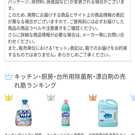
パッケージ、原材料、原産国など）が変更される場合がございま
す。
このため、実際にお届けする商品とサイト上の商品情報の表記
が異なる場合がございますので、ご使用前には必ずお届けした
商品の商品ラベルや注意書きをご確認ください。
さらに詳細な商品情報が必要な場合は、メーカー等にお問い合
わせください。
また、販売単位における「セット」表記は、箱でのお届けをお約束
するものではありません。あらかじめご了承ください。
キッチン・厨房・台所用除菌剤・漂白剤の売
れ筋ランキング
キッチン泡ハイター 厨房
キッチンハイター 厨房用
台所用漂白剤 塩素系 キッ
ラ