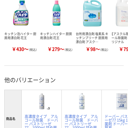
キッチン泡ハイター 厨
キッチンハイター 厨房
台所用漂白剤 塩素系 キ
【アスクル
房用漂白剤 花王
用漂白剤 花王
ッチンブリーチ 厨房用
ール除菌剤 
漂白剤 アスク…
リジナル
￥430～
￥279～
￥98～
￥7
（税込）
（税込）
（税込）
他のバリエーション
高濃度タイプ アル
高濃度タイプ アル
ドーバー パ
商品名
コール除菌 ドーバ
コール除菌 ドーバ
ーゼ77 15kg 
ー パストリーゼ
ー パストリーゼ
菌剤 ドーバ
77 1000ml 詰め替
77 1000ml 詰め替
貿易