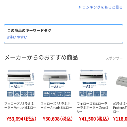
ランキングをもっと見る
この商品のキーワードタグ
#使いやすい
メーカーからのおすすめ商品
スポンサー
フェローズ A3 ラミネ
フェローズ A3 ラミネ
フェローズ 6本ローラ
A3ラミ
ーター Venus4 6本ロ…
ーター Amaris 6本ロ…
ーラミネーター Zeus3
Proteus5
A…
ロ…
¥53,694（税込）
¥30,608（税込）
¥41,500（税込）
¥118,