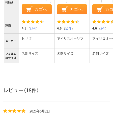
(税込)
カゴへ
カゴへ
カ
評価
4.5
4.6
4.6
（
18件
）
（
32件
）
（
3件
）
ヒサゴ
アイリスオーヤマ
アイリスオー
メーカー
名刺サイズ
名刺サイズ
名刺サイズ
フィルム
のサイズ
フィルム
100μm
100μm
150μm
の厚さ
フィルム
グロス
グロス
グロス
の加工
レビュー（18件）
グロス
グロス
グロス
材質
2026年5月2日