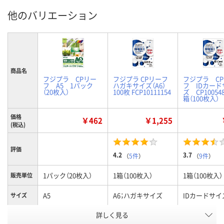
他のバリエーション
商品名
フジプラ CPリー
フジプラ CPリーフ
フジプラ C
フ A5 1パック
ハガキサイズ（A6）
フ IDカード
（20枚入）
100枚 FCP10111154
ズ CP10054
箱（100枚入）
価格
￥462
￥1,255
(税込)
評価
4.2
3.7
（
5件
）
（
9件
）
1パック（20枚入）
1箱（100枚入）
1箱（100枚入）
販売単位
A5
A6；ハガキサイズ
IDカードサイ
サイズ
フィルム
詳しく見る
100μ
100μ
100μ
厚