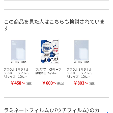
お申込番
339638
5148380
9890648
号
この商品を見た人はこちらも検討されていま
入荷待ち
あり
あり
在庫
す
8月10日（月）
8月10日（月）
お届け日
数量
数量
お取り扱い終了しま
した
カゴへ
カ
アスクルオリジナル
フジプラ CPリーフ
アスクルオリジナル
ラミネートフィルム
静電防止フィルム
ラミネートフィルム
A4サイズ 100μ…
A3サイズ 100μ…
￥458～
￥600～
￥803～
（税込）
（税込）
（税込）
ラミネートフィルム（パウチフィルム）のカ