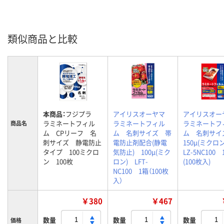
類似商品と比較
本商品：
フジプラ
アイリスオーヤマ
アイリスオ
ラミネートフィル
ラミネートフィル
ラミネートフ
商品名
ム CPリーフ 名
ム 名刺サイズ 帯
ム 名刺サ
刺サイズ 静電防止
電防止剤配合(静電
150μ(ミクロ
タイプ 100ミクロ
気防止) 100μ(ミク
LZ-5NC100 
ン 100枚
ロン) LFT-
(100枚入)
NC100 1箱（100枚
入）
￥380
￥467
数量
数量
数量
価格