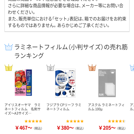
さらに詳細な商品情報が必要な場合は、メーカー等にお問い合
わせください。
また、販売単位における「セット」表記は、箱でのお届けをお約束
するものではありません。あらかじめご了承ください。
ラミネートフィルム（小判サイズ）の売れ筋
ランキング
アイリスオーヤマ ラミ
フジプラ CPリーフ ラミ
アスクル ラミネートフィ
ア
ネートフィルム 名刺サ
ネートフィルム
ルム 100μ
ル
イズ～A3サイズ…
￥467～
￥380～
￥205～
（税込）
（税込）
（税込）