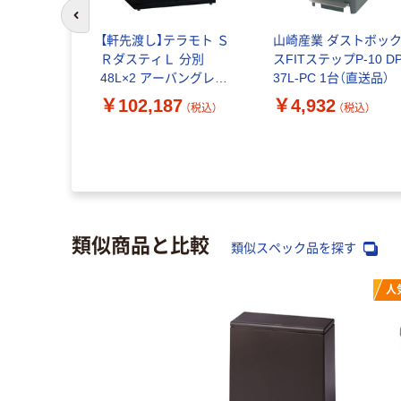
前のスライドへ
会社 ダス
【軒先渡し】テラモト Ｓ
山崎産業 ダストボッ
ITステップ
ＲダスティＬ 分別
スFITステップP-10 DP
0L-SB 1台
48L×2 アーバングレー
37L-PC 1台（直送品）
DS2483108 1台（直送
￥102,187
￥4,932
（税込）
（税込）
（税込）
品）
類似商品と比較
類似スペック品を探す
人