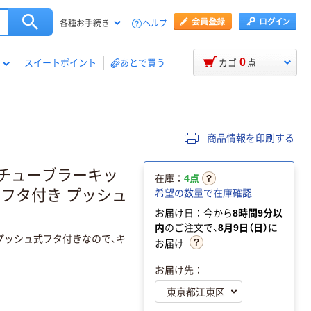
ヘルプ
各種お手続き
0
スイートポイント
あとで買う
カゴ
点
商品情報を印刷する
flap チューブラーキッ
在庫：
4点
個 フタ付き プッシュ
希望の数量で在庫確認
お届け日：今から
8時間9分以
内
のご注文で、
8月9日（日）
に
プッシュ式フタ付きなので、キ
お届け
お届け先：