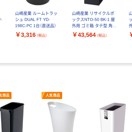
ク
山崎産業 ルームトラッ
山崎産業 リサイクルボ
-
シュ DUAL FT YD-
ックスNTO-50 BK-1 屋
ッ
198C-PC 1台（直送品）
外用 ゴミ箱 タテ型 角穴
50L ブラック 内容器付1
￥3,316
￥43,564
（税込）
（税込）
台（直送品）
気商品
人気商品