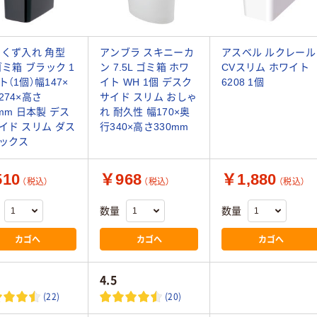
 くず入れ 角型
アンブラ スキニーカ
アスベル ルクレール
 ゴミ箱 ブラック 1
ン 7.5L ゴミ箱 ホワ
CVスリム ホワイト
ト（1個）幅147×
イト WH 1個 デスク
6208 1個
274×高さ
サイド スリム おしゃ
0mm 日本製 デス
れ 耐久性 幅170×奥
イド スリム ダス
行340×高さ330mm
ックス
10
￥968
￥1,880
（税込）
（税込）
（税込）
数量
数量
カゴへ
カゴへ
カゴへ
4.5
(22)
(20)