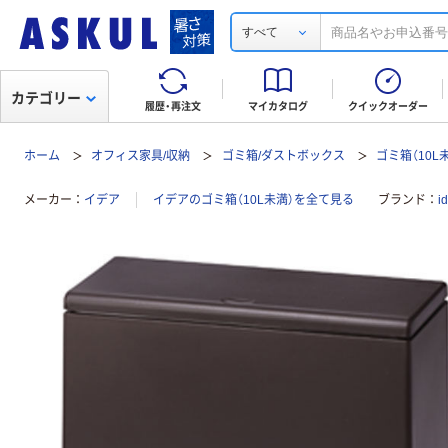
すべて
カテゴリー
履歴・再注文
マイカタログ
クイックオーダー
ホーム
オフィス家具/収納
ゴミ箱/ダストボックス
ゴミ箱（10L
メーカー
イデア
イデアのゴミ箱（10L未満）を全て見る
ブランド
i