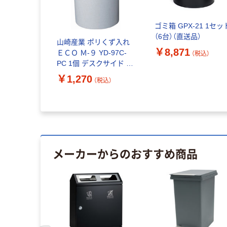
ゴミ箱 GPX-21 1セッ
（6台）（直送品）
山崎産業 ポリくず入れ
￥8,871
ＥＣＯ Ｍ-９ YD-97C-
（税込）
PC 1個 デスクサイド 屋
内用丸型ごみ箱 オフィ
￥1,270
（税込）
ス ホテル スリム 日本製
直径242×高さ280mm
メーカーからのおすすめ商品