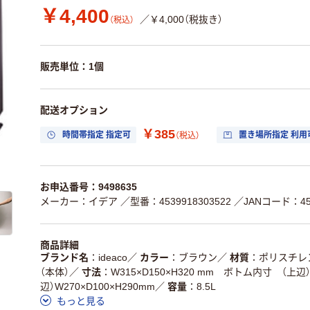
￥4,400
／￥4,000（税抜き）
（税込）
販売単位：1個
配送オプション
￥385
時間帯指定 指定可
置き場所指定 利用
（税込）
お申込番号：9498635
メーカー：イデア
／型番：4539918303522
／JANコード：453
商品詳細
ブランド名
ideaco
／
カラー
ブラウン
／
材質
ポリスチレ
（本体）
／
寸法
W315×D150×H320 mm ボトム内寸 （上辺）
辺）W270×D100×H290mm
／
容量
8.5L
もっと見る