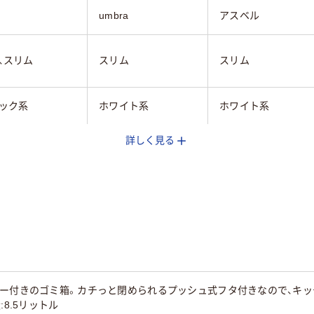
umbra
アスベル
、スリム
スリム
スリム
ック系
ホワイト系
ホワイト系
詳しく見る
フタなし
（プラスチック）
樹脂（プラスチック）
g
0.4kg
付きのゴミ箱。カチっと閉められるプッシュ式フタ付きなので、キッチンでの生
:8.5リットル