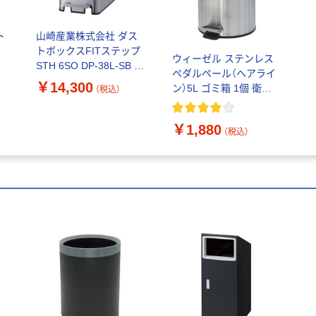
ト
山崎産業株式会社 ダス
トボックスFITステップ
ウィーゼル ステンレス
STH 6SO DP-38L-SB 1
ペダルペール（ヘアライ
台（直送品）
￥14,300
ン）5L ゴミ箱 1個 衛生
（税込）
的 丸型 直径205×高さ
290mm
￥1,880
（税込）