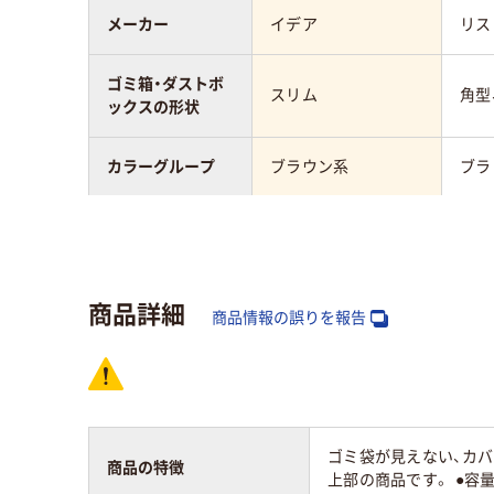
メーカー
イデア
リス
ゴミ箱・ダストボ
スリム
角型
ックスの形状
カラーグループ
ブラウン系
ブラ
フタの開け方
プッシュ式
フタの有無
フタ付き
なし
商品詳細
商品情報の誤りを報告
素材
樹脂（プラスチック）
樹脂
質量
1.5kg
0.3k
ゴミ袋が見えない、カバー
商品の特徴
上部の商品です。 ●容量