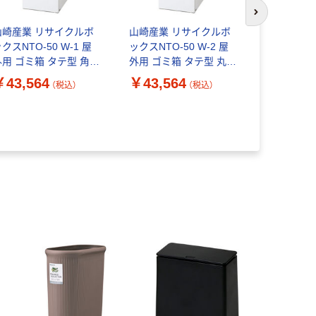
次のスライド
山崎産業 リサイクルボ
山崎産業 リサイクルボ
山崎産業 
クスNTO-50 W-1 屋
ックスNTO-50 W-2 屋
ラッシュEC
外用 ゴミ箱 タテ型 角穴
外用 ゴミ箱 タテ型 丸穴
+フタセット
50L ホワイト 内容器付
50L ホワイト 内容器付
ッド 1台(
￥43,564
￥43,564
￥4,330
（税込）
（税込）
1台（直送品）
1台（直送品）
ト)