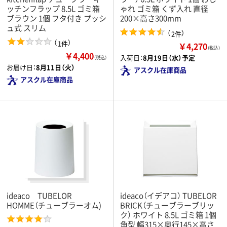
ッチンフラップ 8.5L ゴミ箱
ゃれ ゴミ箱 くず入れ 直径
ブラウン 1個 フタ付き プッシ
200×高さ300mm
ュ式 スリム
（
）
2件
（
）
1件
￥4,270
（税込）
￥4,400
入荷日：
8月19日（水）予定
（税込）
お届け日：
8月11日（火）
アスクル在庫商品
アスクル在庫商品
ideaco TUBELOR
ideaco（イデアコ） TUBELOR
HOMME（チューブラーオム)
BRICK（チューブラーブリッ
ク） ホワイト 8.5L ゴミ箱 1個
角型 幅315×奥行145×高さ