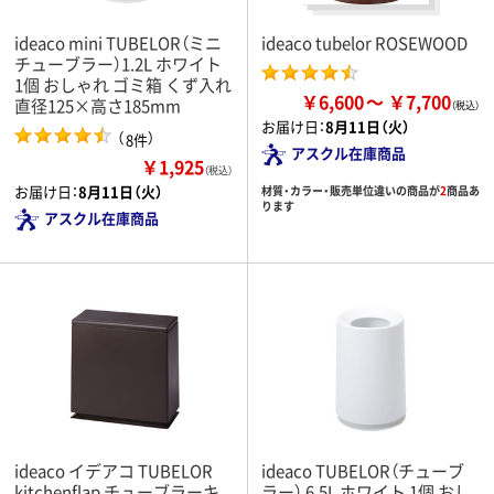
ideaco mini TUBELOR（ミニ
ideaco tubelor ROSEWOOD
チューブラー）1.2L ホワイト
1個 おしゃれ ゴミ箱 くず入れ
￥6,600
￥7,700
直径125×高さ185mm
お届け日：
8月11日（火）
（
）
8件
アスクル在庫商品
￥1,925
（税込）
お届け日：
8月11日（火）
材質・カラー・販売単位違いの商品が
2
商品あ
ります
アスクル在庫商品
ideaco イデアコ TUBELOR
ideaco TUBELOR（チューブ
kitchenflap チューブラーキ
ラー） 6.5L ホワイト 1個 おし