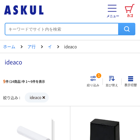
カゴ
メニュー
ホーム
ア行
イ
ideaco
ideaco
1
9
件（14商品）中 1～9件を表示
表示切替
絞り込み
並び替え
ideaco
絞り込み