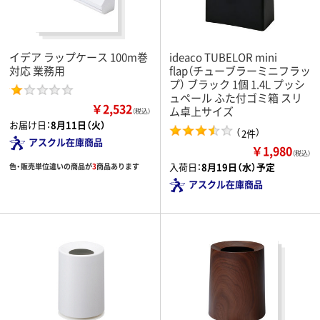
イデア ラップケース 100m巻
ideaco TUBELOR mini
対応 業務用
flap（チューブラーミニフラッ
プ） ブラック 1個 1.4L プッシ
ュペール ふた付ゴミ箱 スリ
￥2,532
ム卓上サイズ
（税込）
お届け日：
8月11日（火）
（
）
2件
アスクル在庫商品
￥1,980
（税込）
入荷日：
8月19日（水）予定
色・販売単位違いの商品が
3
商品あります
アスクル在庫商品