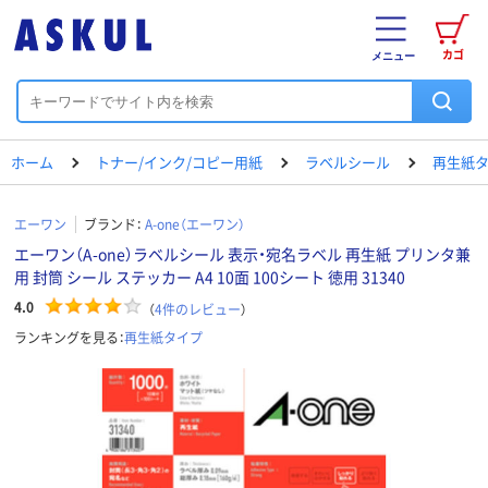
カゴ
メニュー
ホーム
トナー/インク/コピー用紙
ラベルシール
再生紙
エーワン
ブランド：
A-one（エーワン）
エーワン（A-one）ラベルシール 表示・宛名ラベル 再生紙 プリンタ兼
用 封筒 シール ステッカー A4 10面 100シート 徳用 31340
4.0
（
4
件のレビュー
）
ランキングを見る：
再生紙タイプ