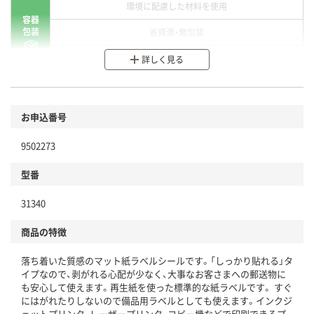
環境に配慮した材料を使用
容器
包装
省資源・無包装
分別・リサイクルしやすい設計
詳しく見る
環境に配慮した材料を使用
商品
お申込番号
本体
省資源・省エネ・節水
9502273
分別・リサイクルしやすい設計
型番
独自の回収スキームがある
31340
仕組
アスクルで資源循環している
商品の特徴
温室効果ガスなどの削減
落ち着いた質感のマット紙ラベルシールです。「しっかり貼れる」タ
この商品の環境配慮ポイントです。下記商品詳細「
イプなので、剥がれる心配が少なく、大事なお客さまへの郵送物に
アスクル商品環境スコア詳細／加点項目
」で確認できます。
も安心して使えます。再生紙を使った標準的な紙ラベルです。 すぐ
にはがれたりしないので備品用ラベルとしても使えます。インクジ
ェットプリンタ、レーザープリンタ、コピー機などで印刷できるプ