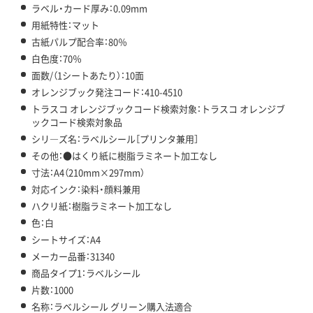
ラベル・カード厚み：0.09mm
用紙特性：マット
古紙パルプ配合率：80％
白色度：70％
面数/（1シートあたり）：10面
オレンジブック発注コード：410-4510
トラスコ オレンジブックコード検索対象：トラスコ オレンジブ
ックコード検索対象品
シリ―ズ名：ラベルシール［プリンタ兼用］
その他：●はくり紙に樹脂ラミネート加工なし
寸法：A4（210mm×297mm）
対応インク：染料・顔料兼用
ハクリ紙：樹脂ラミネート加工なし
色：白
シートサイズ：A4
メーカー品番：31340
商品タイプ1：ラベルシール
片数：1000
名称：ラベルシール グリーン購入法適合