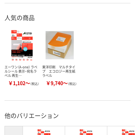
人気の商品
エーワン（A-one） ラベ
東洋印刷 マルチタイ
ルシール 表示・宛名ラ
プ エコロジー再生紙
ベル 再生…
ラベル
￥1,102～
￥9,740～
（税込）
（税込）
他のバリエーション