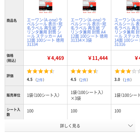
エーワン（A-one）ラ
エーワン（A-one）ラ
エーワン（A-o
商品名
ベルシール 表示・宛
ベルシール 表示・宛
ベルシール 表
名ラベル 再生紙 プ
名ラベル 再生紙 プ
名ラベル 再生
リンタ兼用 封筒 シ
リンタ兼用 封筒 A4
リンタ兼用 封
ール ステッカー A4
12面 100シート 徳用
ール ステッカー
12面 100シート 徳用
31334×3袋
14面 100シ
31334
31316
価格
￥4,469
￥11,444
￥4
(税込)
評価
4.5
4.5
3.0
（
2件
）
（
2件
）
（
1件
）
1袋（100シート入）
1袋（100シート入）
1袋（100シー
販売単位
×3袋
シート入
100
100
100
数
詳しく見る
12面
12面
14面
ラベルサ
イズ
（86.4×42.3mm）
（86.4×42.3mm）
（86.4×38.1