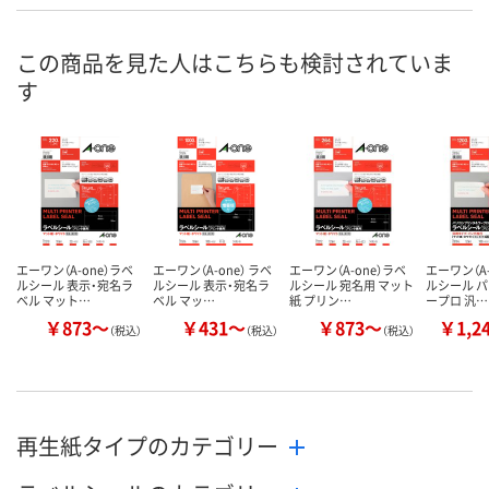
お申込番
9502246
9687098
1920061
号
この商品を見た人はこちらも検討されていま
あり
3点
8点
在庫
す
8月7日（金）
8月7日（金）
8月8日（土）
お届け日
数量
数量
数量
カゴへ
カゴへ
カ
エーワン（A-one）ラベ
エーワン（A-one） ラベ
エーワン（A-one）ラベ
エーワン（A-
ルシール 表示・宛名ラ
ルシール 表示・宛名ラ
ルシール 宛名用 マット
ルシール 
ベル マット…
ベル マッ…
紙 プリン…
ープロ 汎…
￥873～
￥431～
￥873～
￥1,2
（税込）
（税込）
（税込）
再生紙タイプのカテゴリー