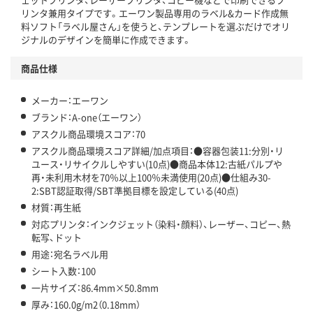
リンタ兼用タイプです。エーワン製品専用のラベル&カード作成無
料ソフト「ラベル屋さん」を使うと、テンプレートを選ぶだけでオリ
ジナルのデザインを簡単に作成できます。
商品仕様
メーカー：エーワン
ブランド：A-one（エーワン）
アスクル商品環境スコア：70
アスクル商品環境スコア詳細/加点項目：●容器包装11:分別・リ
ユース・リサイクルしやすい(10点)●商品本体12:古紙パルプや
再・未利用木材を70％以上100％未満使用(20点)●仕組み30-
2:SBT認証取得/SBT準拠目標を設定している(40点)
材質：再生紙
対応プリンタ：インクジェット（染料・顔料）、レーザー、コピー、熱
転写、ドット
用途：宛名ラベル用
シート入数：100
一片サイズ：86.4mm×50.8mm
厚み：160.0g/m2（0.18mm）