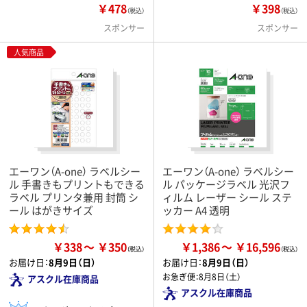
￥478
￥398
（税込）
（税込）
スポンサー
スポンサー
人気商品
エーワン（A-one） ラベルシー
エーワン（A-one） ラベルシー
ル 手書きもプリントもできる
ル パッケージラベル 光沢フ
ラベル プリンタ兼用 封筒 シ
ィルム レーザー シール ステ
ール はがきサイズ
ッカー A4 透明
￥338
￥350
￥1,386
￥16,596
お届け日：
8月9日（日）
お届け日：
8月9日（日）
お急ぎ便：
8月8日（土）
アスクル在庫商品
アスクル在庫商品