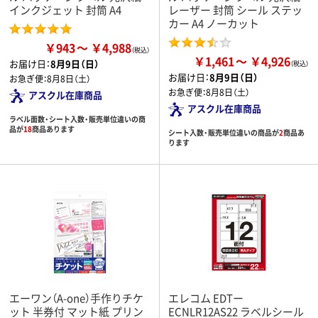
インクジェット 封筒 A4
レーザー 封筒 シール ステッ
カー A4 ノーカット
￥943
￥4,988
￥1,461
￥4,926
お届け日：
8月9日（日）
お届け日：
8月9日（日）
お急ぎ便：
8月8日（土）
お急ぎ便：
8月8日（土）
アスクル在庫商品
アスクル在庫商品
ラベル面数・シート入数・販売単位違いの商
品が
18
商品あります
シート入数・販売単位違いの商品が
2
商品あ
ります
エーワン（A-one）手作りチケ
エレコム EDTー
ット 半券付 マット紙 プリン
ECNLR12AS22 ラベルシール