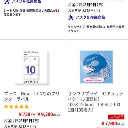
アスクル在庫商品
お届け日：
8月9日（日）
お急ぎ便：
8月8日（土）
シート入数・面数・販売単位違いの商品が
18
商品あります
アスクル在庫商品
ラベルサイズ・販売単位違いの商品が
14
商品
あります
プラス New いつものプリ
サンワサプライ セキュリテ
ンターラベル
ィシール（8面付）
100×150mm LB-SL2-100
1冊（100枚入）
￥728
￥9,280
38.5%off
お届け日：
8月9日（日）
￥7,980
（税込）
お急ぎ便：
8月8日（土）