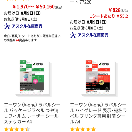
ート 77220
￥1,970
￥50,160
￥828
（税込）
お届け日：
8月9日（日）
1シートあたり ￥55.2
お急ぎ便：
8月8日（土）
お届け日：
8月9日（日）
アスクル在庫商品
お急ぎ便：
8月8日（土）
アスクル在庫商品
余白・面数/（1シートあたり）・販売単位違い
の商品が
24
商品あります
エーワン（A-one） ラベルシー
エーワン（A-one） ラベルシー
ル パッケージラベル つや消
ル ハイグレード 表示・宛名ラ
しフィルム レーザー シール
ベル プリンタ兼用 封筒 シー
ステッカー A4
ル A4