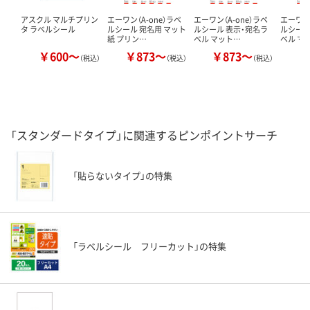
アスクル マルチプリン
エーワン（A-one）ラベ
エーワン（A-one）ラベ
エーワン（
タ ラベルシール
ルシール 宛名用 マット
ルシール 表示・宛名ラ
ルシール
紙 プリン…
ベル マット…
ベル マ
￥600～
￥873～
￥873～
￥
（税込）
（税込）
（税込）
「スタンダードタイプ」に関連するピンポイントサーチ
「貼らないタイプ」の特集
「ラベルシール フリーカット」の特集