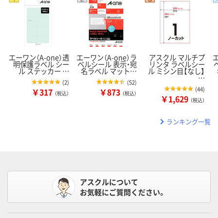
エーワン（A-one）透
エーワン（A-one）ラ
アスクル マルチプ
エ
明保護ラベル シー
ベルシール 表示・宛
リンタ ラベルシー
ル ステッカー …
名ラベル マット…
ル ミシン目【なし】
…
(
2
)
(
52
)
(
44
)
￥317
￥873
（税込）
（税込）
￥1,629
（税込）
ランキング一覧
アスクルについて
お気軽にご質問ください。