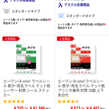
アスクル在庫商品
スタンダードタイプ
スタンダードタイプ
シート入数・タイプ・販売単位違いの商品が
6
商品あります
シート入数・タイプ・販売単位違いの商品が
4
商品あります
人気商品
人気商品
エーワン（A-one） ラベルシー
エーワン（A-one）ラベルシー
ル 表示・宛名ラベル マット紙
ル 表示・宛名ラベル マット紙
レーザー 封筒 シール ステッ
プリンタ兼用 封筒 18面 上下
カー
余白付
￥595
￥42,846
￥873
￥4,482