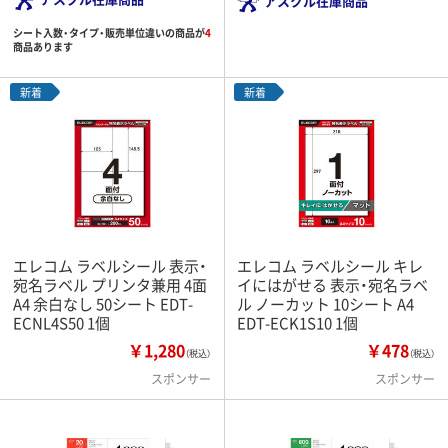
アスクル在庫商品
シート入数・タイプ・販売単位違いの商品が
4
商品あります
新着
新着
エレコム ラベルシール 表示・
エレコム ラベルシール キレ
宛名ラベル プリンタ兼用 4面
イにはがせる 表示・宛名ラベ
A4 余白なし 50シート EDT-
ル ノーカット 10シート A4
ECNL4S50 1個
EDT-ECK1S10 1個
￥1,280
￥478
（税込）
（税込）
スポンサー
スポンサー