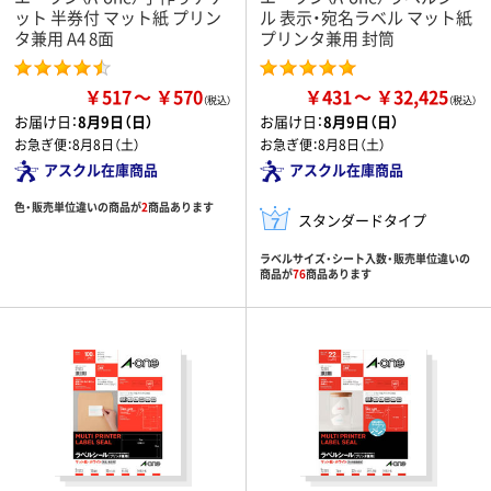
ット 半券付 マット紙 プリン
ル 表示・宛名ラベル マット紙
タ兼用 A4 8面
プリンタ兼用 封筒
￥517
￥570
￥431
￥32,425
お届け日：
8月9日（日）
お届け日：
8月9日（日）
お急ぎ便：
8月8日（土）
お急ぎ便：
8月8日（土）
アスクル在庫商品
アスクル在庫商品
色・販売単位違いの商品が
2
商品あります
スタンダードタイプ
ラベルサイズ・シート入数・販売単位違いの
商品が
76
商品あります