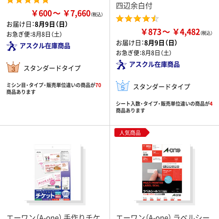
四辺余白付
￥600
￥7,660
お届け日：
8月9日（日）
￥873
￥4,482
お急ぎ便：
8月8日（土）
お届け日：
8月9日（日）
アスクル在庫商品
お急ぎ便：
8月8日（土）
アスクル在庫商品
スタンダードタイプ
ミシン目・タイプ・販売単位違いの商品が
70
スタンダードタイプ
商品あります
シート入数・タイプ・販売単位違いの商品が
4
商品あります
人気商品
エーワン（A-one） 手作りチケ
エーワン（A-one） ラベルシー