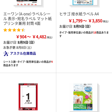
エーワン（A-one）ラベルシー
ヒサゴ 撥水紙ラベル A4
ル 表示・宛名ラベル マット紙
￥1,799
￥3,850
プリンタ兼用 封筒 4面
お届け日：
8月9日（日）
タイプ・販売単位違いの商品が
18
商品ありま
￥904
￥4,482
す
お届け日：
8月9日（日）
お急ぎ便：
8月8日（土）
アスクル在庫商品
シート入数・タイプ・販売単位違いの商品が
4
商品あります