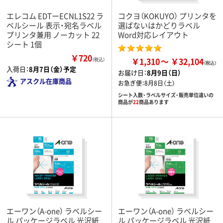
エレコム EDTーECNL1S22 ラ
コクヨ（KOKUYO） プリンタを
ベルシール 表示・宛名ラベル
選ばないはかどりラベル
プリンタ兼用 ノーカット 22
Word対応レイアウト
シート 1個
￥720
￥1,310
￥32,104
（税込）
入荷日：
8月7日（金）予定
お届け日：
8月9日（日）
アスクル在庫商品
お急ぎ便：
8月8日（土）
シート入数・ラベルサイズ・販売単位違いの
商品が
22
商品あります
エーワン（A-one） ラベルシー
エーワン（A-one） ラベルシー
ル パッケージラベル 光沢紙
ル パッケージラベル 光沢紙