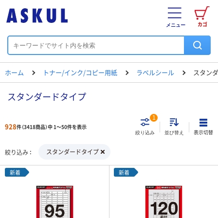
カゴ
メニュー
ホーム
トナー/インク/コピー用紙
ラベルシール
スタン
スタンダードタイプ
1
928
件（3418商品）中 1～50件を表示
表示切替
絞り込み
並び替え
スタンダードタイプ
絞り込み
新着
新着