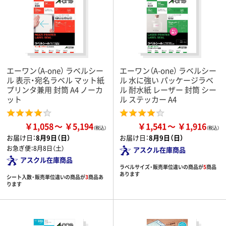
エーワン（A-one） ラベルシー
エーワン（A-one） ラベルシー
ル 表示・宛名ラベル マット紙
ル 水に強い パッケージラベ
プリンタ兼用 封筒 A4 ノーカ
ル 耐水紙 レーザー 封筒 シー
ット
ル ステッカー A4
￥1,058
￥5,194
￥1,541
￥1,916
お届け日：
8月9日（日）
お届け日：
8月9日（日）
お急ぎ便：
8月8日（土）
アスクル在庫商品
アスクル在庫商品
ラベルサイズ・販売単位違いの商品が
5
商品
あります
シート入数・販売単位違いの商品が
3
商品あ
ります