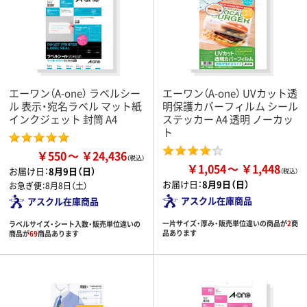
エーワン（A-one） ラベルシー
エーワン（A-one） UVカット透
ル 表示・宛名ラベル マット紙
明保護カバーフィルム シール
インクジェット 封筒 A4
ステッカー A4 透明 ノーカッ
ト
￥550
￥24,436
￥1,054
￥1,448
お届け日：
8月9日（日）
お届け日：
8月9日（日）
お急ぎ便：
8月8日（土）
アスクル在庫商品
アスクル在庫商品
一片サイズ・厚み・販売単位違いの商品が
2
商
ラベルサイズ・シート入数・販売単位違いの
品あります
商品が
69
商品あります