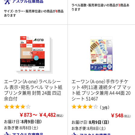
アスクル在庫商品
ラベル面数・販売単位違いの商品が
3
商品あ
ります
サイズ・カラー・販売単位違いの商品が
8
商品
あります
エーワン（A-one）ラベルシー
エーワン（A-one）手作りチケ
ル 表示・宛名ラベル マット紙
ット 4列11連 連続タイプ マッ
プリンタ兼用 封筒 24面 四辺
ト紙 プリンタ兼用 A4 44面 20
余白付
シート 51467
（
）
3件
￥873
￥4,482
￥548
（税込）
お届け日：
8月9日（日）
お届け日：
8月9日（日）
お急ぎ便：
8月8日（土）
お急ぎ便：
8月8日（土）
アスクル在庫商品