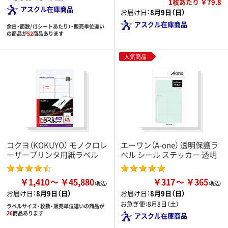
1枚あたり ￥79.8
アスクル在庫商品
お届け日：
8月9日（日）
アスクル在庫商品
余白・面数/（1シートあたり）・販売単位違い
の商品が
52
商品あります
人気商品
コクヨ（KOKUYO） モノクロレ
エーワン（A-one） 透明保護ラ
ーザープリンタ用紙ラベル
ベル シール ステッカー 透明
￥1,410
￥45,880
￥317
￥365
お届け日：
8月9日（日）
お届け日：
8月9日（日）
お急ぎ便：
8月8日（土）
ラベルサイズ・枚数・販売単位違いの商品が
26
商品あります
アスクル在庫商品