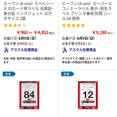
エーワン（A-one） ラベルシー
エーワン（A-one） スーパーエ
ル IDカード用ラベル 会員証・
コノミーラベル 表示・宛名ラ
身分証 インクジェット はが
ベル プリンタ兼用 封筒 シー
きサイズ 2面
ル A4 徳用
￥960
￥4,852
￥9,180
（税込）
お届け日：
8月9日（日）
お届け日：
8月9日（日）
お急ぎ便：
8月8日（土）
お急ぎ便：
8月8日（土）
アスクル在庫商品
アスクル在庫商品
名称・材質・販売単位違いの商品が
3
商品あり
ラベルサイズ・面数/（1シートあたり）・販売
ます
単位違いの商品が
9
商品あります
新着
新着