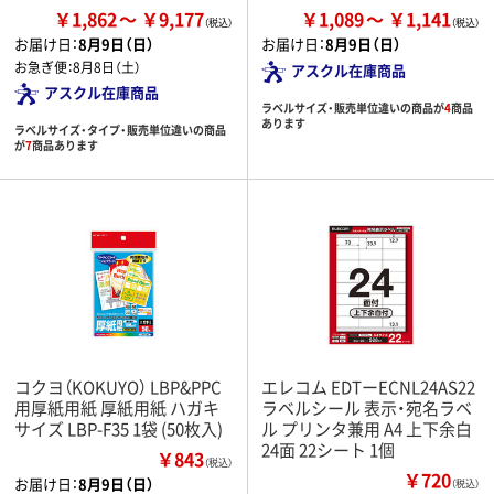
￥1,862
￥9,177
￥1,089
￥1,141
お届け日：
8月9日（日）
お届け日：
8月9日（日）
お急ぎ便：
8月8日（土）
アスクル在庫商品
アスクル在庫商品
ラベルサイズ・販売単位違いの商品が
4
商品
あります
ラベルサイズ・タイプ・販売単位違いの商品
が
7
商品あります
コクヨ（KOKUYO） LBP&PPC
エレコム EDTーECNL24AS22
用厚紙用紙 厚紙用紙 ハガキ
ラベルシール 表示・宛名ラベ
サイズ LBP-F35 1袋 (50枚入)
ル プリンタ兼用 A4 上下余白
24面 22シート 1個
￥843
（税込）
￥720
お届け日：
8月9日（日）
（税込）