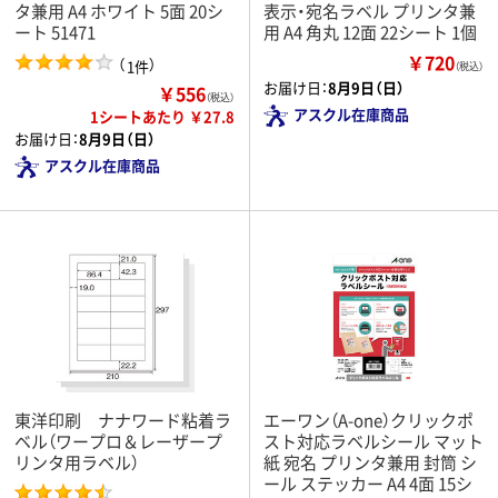
タ兼用 A4 ホワイト 5面 20シ
表示・宛名ラベル プリンタ兼
ート 51471
用 A4 角丸 12面 22シート 1個
￥720
（
）
1件
（税込）
お届け日：
8月9日（日）
￥556
（税込）
アスクル在庫商品
1シートあたり ￥27.8
お届け日：
8月9日（日）
アスクル在庫商品
東洋印刷 ナナワード粘着ラ
エーワン（A-one）クリックポ
ベル（ワープロ＆レーザープ
スト対応ラベルシール マット
リンタ用ラベル）
紙 宛名 プリンタ兼用 封筒 シ
ール ステッカー A4 4面 15シ