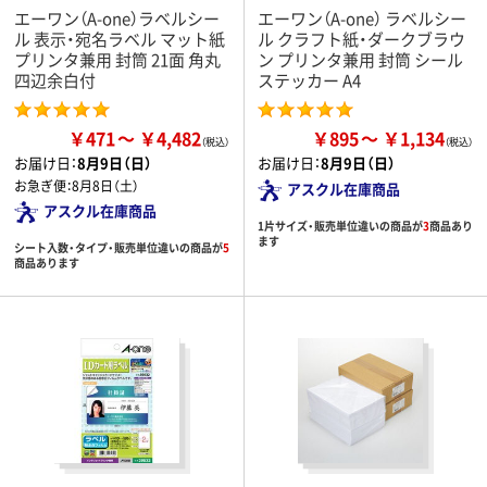
エーワン（A-one）ラベルシー
エーワン（A-one） ラベルシー
ル 表示・宛名ラベル マット紙
ル クラフト紙・ダークブラウ
プリンタ兼用 封筒 21面 角丸
ン プリンタ兼用 封筒 シール
四辺余白付
ステッカー A4
￥471
￥4,482
￥895
￥1,134
お届け日：
8月9日（日）
お届け日：
8月9日（日）
お急ぎ便：
8月8日（土）
アスクル在庫商品
アスクル在庫商品
1片サイズ・販売単位違いの商品が
3
商品あり
ます
シート入数・タイプ・販売単位違いの商品が
5
商品あります