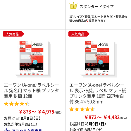
スタンダードタイプ
1片サイズ・面数/（1シートあたり）・販売単位
違いの商品が
7
商品あります
人気商品
人気商品
エーワン（A-one）ラベルシー
エーワン（A-one）ラベルシー
ル 宛名用 マット紙 プリンタ
ル 表示・宛名ラベル マット紙
兼用 封筒 12面
プリンタ兼用 10面 四辺余白
付 86.4×50.8mm
￥873
￥4,975
￥873
￥4,482
お届け日：
8月9日（日）
お届け日：
8月9日（日）
お急ぎ便：
8月8日（土）
お急ぎ便：
8月8日（土）
アスクル在庫商品