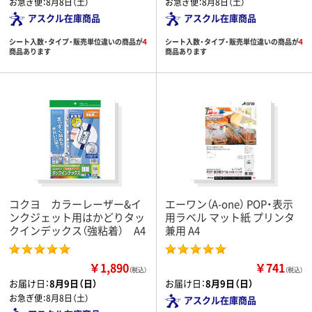
お急ぎ便：
8月8日（土）
お急ぎ便：
8月8日（土）
アスクル在庫商品
アスクル在庫商品
シート入数・タイプ・販売単位違いの商品が
4
シート入数・タイプ・販売単位違いの商品が
4
商品あります
商品あります
コクヨ カラーレーザー&イ
エーワン（A-one） POP・表示
ンクジェット用はかどりタッ
用ラベル マット紙 プリンタ
クインデックス（強粘着） A4
兼用 A4
￥1,890
￥741
（税込）
（税込）
お届け日：
8月9日（日）
お届け日：
8月9日（日）
お急ぎ便：
8月8日（土）
アスクル在庫商品