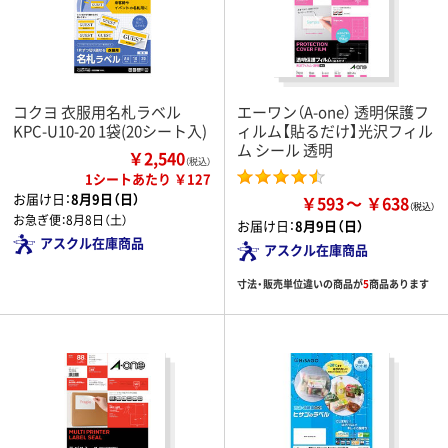
コクヨ 衣服用名札ラベル
エーワン（A-one） 透明保護フ
KPC-U10-20 1袋(20シート入)
ィルム【貼るだけ】光沢フィル
ム シール 透明
￥2,540
（税込）
1シートあたり ￥127
お届け日：
8月9日（日）
￥593
￥638
お急ぎ便：
8月8日（土）
お届け日：
8月9日（日）
アスクル在庫商品
アスクル在庫商品
寸法・販売単位違いの商品が
5
商品あります